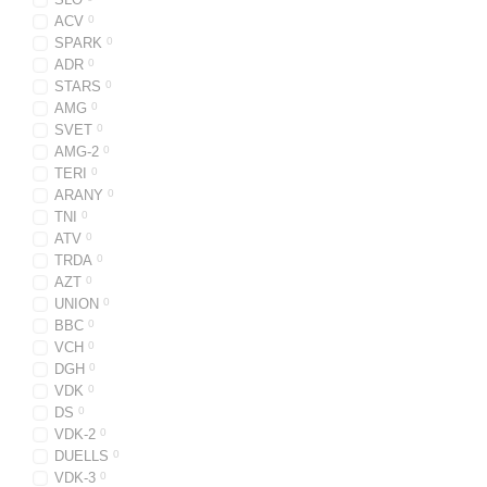
ACV
0
SPARK
0
ADR
0
STARS
0
AMG
0
SVET
0
AMG-2
0
TERI
0
ARANY
0
TNI
0
ATV
0
TRDA
0
AZT
0
UNION
0
BBC
0
VCH
0
DGH
0
VDK
0
DS
0
VDK-2
0
DUELLS
0
VDK-3
0