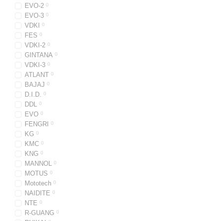
EVO-2
0
EVO-3
0
VDKI
0
FES
0
VDKI-2
0
GINTANA
0
VDKI-3
0
ATLANT
0
BAJAJ
0
D.I.D.
0
DDL
0
EVO
0
FENGRI
0
KG
0
KMC
0
KNG
0
MANNOL
0
MOTUS
0
Mototech
0
NAIDITE
0
NTE
0
R-GUANG
0