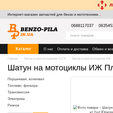
Перейти к основному контенту
Интернет-магазин запчастей для бензо и мототехники...
0688117037
063545
Каталог
О нас
Оплата и доставка
Обмен и воз
Главная
Запчасти для мотоциклов СССР
Запчасти для мотоциклов ИЖ
Шатун на мотоциклы ИЖ П
Поршневая, коленвал
Топливо, фильтра
Трансмиссия
Электрика
Разное