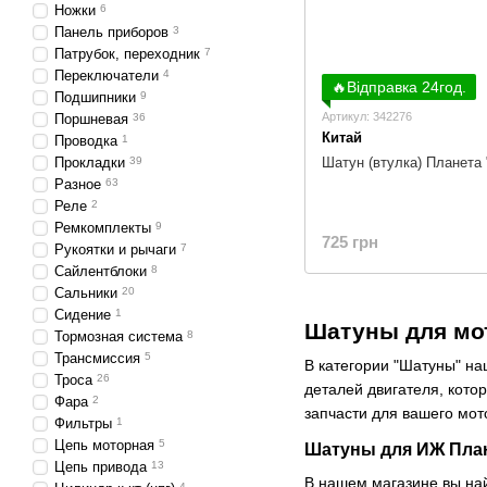
Ножки
6
Панель приборов
3
Патрубок, переходник
7
Переключатели
4
🔥Відправка 24год.
Подшипники
9
Артикул: 342276
Поршневая
36
Китай
Проводка
1
Прокладки
39
Шатун (втулка) Планета
Разное
63
Реле
2
Ремкомплекты
9
725 грн
Рукоятки и рычаги
7
Сайлентблоки
8
Сальники
20
Сидение
1
Шатуны для мот
Тормозная система
8
Трансмиссия
5
В категории "Шатуны" на
Троса
26
деталей двигателя, кото
Фара
2
запчасти для вашего мот
Фильтры
1
Цепь моторная
5
Шатуны для ИЖ Пла
Цепь привода
13
В нашем магазине вы на
4