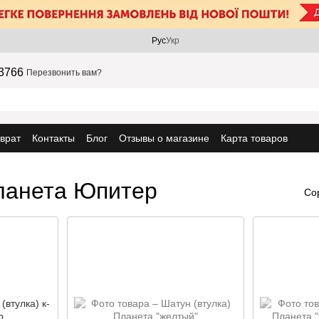
Рус
Укр
3766
Перезвонить вам?
врат
Контакты
Блог
Отзывы о магазине
Карта товаров
ланета Юпитер
Со