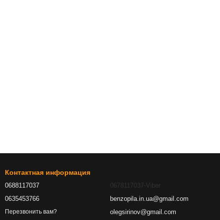
Контактная информация
0688117037
0678117037-Viber
0635453766
benzopila.in.ua@gmail.com
olegsirinov@gmail.com
Перезвонить вам?