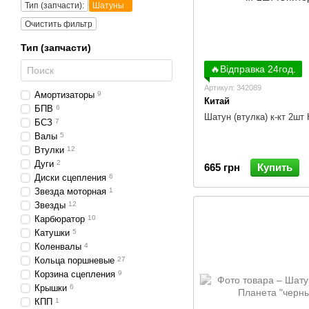
Тип (запчасти):
Шатуны
Очистить фильтр
Тип (запчасти)
🔥Відправка 24год.
Артикул: 342089
Амортизаторы
9
Китай
БПВ
6
Шатун (втулка) к-кт 2шт
БСЗ
7
Валы
5
Втулки
12
Дуги
2
665 грн
Купить
Диски сцепления
6
Звезда моторная
1
Звезды
12
Карбюратор
10
Катушки
5
Коленвалы
4
Кольца поршневые
27
Корзина сцепления
9
Крышки
6
КПП
1