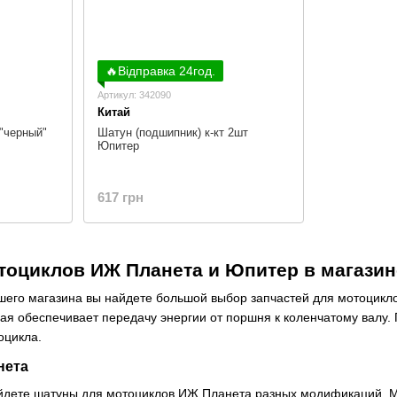
🔥Відправка 24год.
Артикул: 342090
Китай
 "черный"
Шатун (подшипник) к-кт 2шт
Юпитер
617 грн
оциклов ИЖ Планета и Юпитер в магазине
шего магазина вы найдете большой выбор запчастей для мотоцикл
рая обеспечивает передачу энергии от поршня к коленчатому валу
оцикла.
нета
йдете шатуны для мотоциклов ИЖ Планета разных модификаций. М