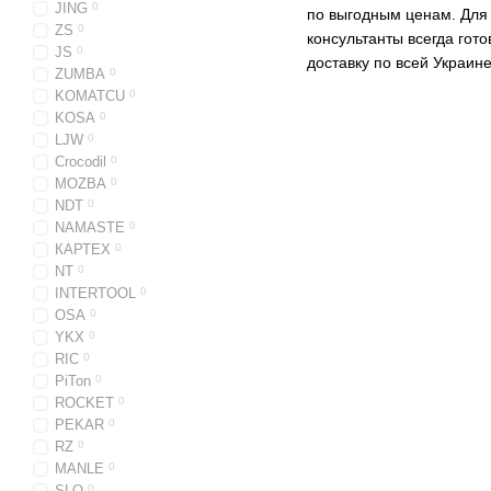
JING
0
по выгодным ценам. Для 
ZS
0
консультанты всегда гот
JS
0
доставку по всей Украине
ZUMBA
0
KOMATCU
0
KOSA
0
LJW
0
Crocodil
0
MOZBA
0
NDT
0
NAMASTE
0
КАРТЕХ
0
NT
0
INTERTOOL
0
OSA
0
YKX
0
RIC
0
PiTon
0
ROCKET
0
PEKAR
0
RZ
0
MANLE
0
SLO
0