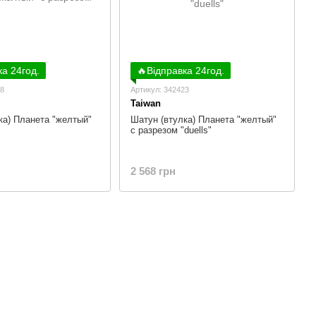
ка 24год.
🔥Відправка 24год.
88
Артикул: 342423
Taiwan
ка) Планета "желтый"
Шатун (втулка) Планета "желтый"
с разрезом "duells"
2 568 грн