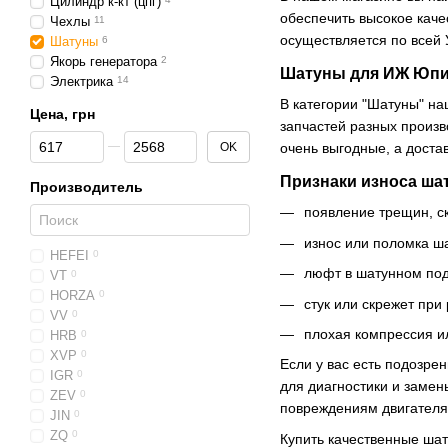
Цилиндр к-кт (цпг)
обеспечить высокое каче
Чехлы
11
осуществляется по всей 
Шатуны
6
Якорь генератора
2
Шатуны для ИЖ Юпи
Электрика
14
В категории "Шатуны" н
Цена, грн
запчастей разных произв
От Цена, грн
До Цена, грн
OK
очень выгодные, а доста
Признаки износа шат
Производитель
появление трещин, с
износ или поломка ш
HEFEI
0
люфт в шатунном по
VT
0
HORZA
0
стук или скрежет при
VV
0
плохая компрессия и
HRB
0
XVP
0
Если у вас есть подозре
IGR
0
для диагностики и замен
ZEV
0
повреждениям двигателя
JIN
0
ZQ
0
Купить качественные шат