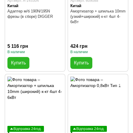
Артикул: A-145304
Артикул: 609088
Китай
Китай
Адаптер м/б 190N/195N
Амортизатор + шпилька 10mm
фрезы (в сборе) DIGGER
(узкий+широкий) к-кт 4шт 4-
6кВт
5 116 грн
424 грн
В наличии
В наличии
Купить
Купить
🔥Відправка 24год.
🔥Відправка 24год.