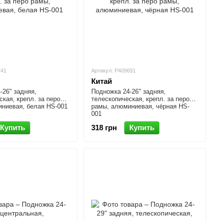
741
Артикул: P409691
Китай
-26" задняя,
Подножка 24-26" задняя,
ская, крепл. за перо
телескопическая, крепл. за перо
ниевая, белая HS-001
рамы, алюминиевая, чёрная HS-
001
Купить
318 грн
Купить