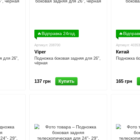
🔥Відправка 24год.
🔥Відправ
Артикул: 208700
Артикул: 4035
Viper
Китай
я для 26",
Подножка боковая задняя для 26",
Подножка бо
чёрная
137 грн
Купить
165 грн