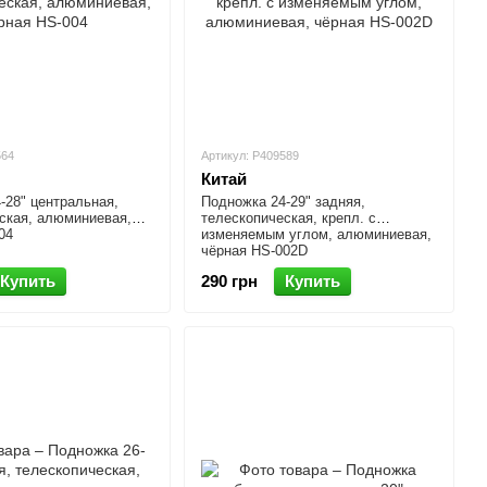
564
Артикул: P409589
Китай
-28" центральная,
Подножка 24-29" задняя,
ская, алюминиевая,
телескопическая, крепл. с
04
изменяемым углом, алюминиевая,
чёрная HS-002D
Купить
290 грн
Купить