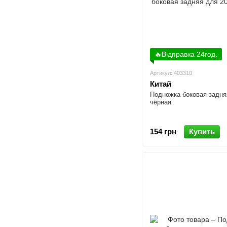
🔥Відправка 24год.
Артикул: 403310
Китай
Подножка боковая задня
чёрная
154 грн
Купить