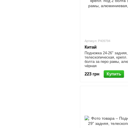
Артикул: P409794
Китай
Подножка 24-26" задняя,
телескопическая, крепл.
болта за перо рамы, ал
чёрная
223 грн
Купить