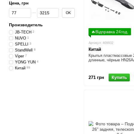
Цена, грн
От Цена, грн
До Цена, грн
OK
Производитель
🔥Відправка 24год.
JB-TECH
2
NUVO
1
Артикул: 409932
SPELLI
3
Китай
StandWell
8
Крылья пластмассовые 
Viper
7
длинные, чёрные HN26A
YONG YUN
4
Китай
89
271 грн
Купить