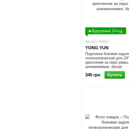
🔥Відправка 24год.
Артикул: 409617
YONG YUN
Подножка боковая задня
телескопическая для 24"
крепление за перо рамы,
алюминиевая, белая
345 грн
Купить