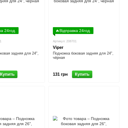
ка 24год.
🔥Відправка 24год.
1
Артикул: 208701
Viper
ковая задняя для 24",
Подножка боковая задняя для 24",
чёрная
Купить
131 грн
Купить