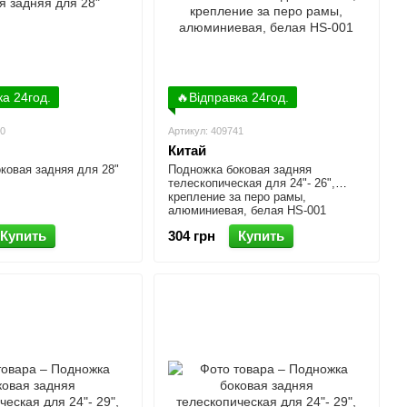
ка 24год.
🔥Відправка 24год.
30
Артикул: 409741
Китай
ковая задняя для 28"
Подножка боковая задняя
телескопическая для 24"- 26",
крепление за перо рамы,
алюминиевая, белая HS-001
Купить
304 грн
Купить