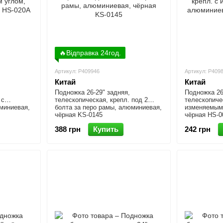
🔥Відправка 24год.
Артикул: P409946
Артикул: P409
Китай
Китай
Подножка 26-29" задняя,
Подножка 26
 с
телескопическая, крепл. под 2
телескопиче
миниевая,
болта за перо рамы, алюминиевая,
изменяемым
чёрная KS-0145
чёрная HS-0
388 грн
Купить
242 грн