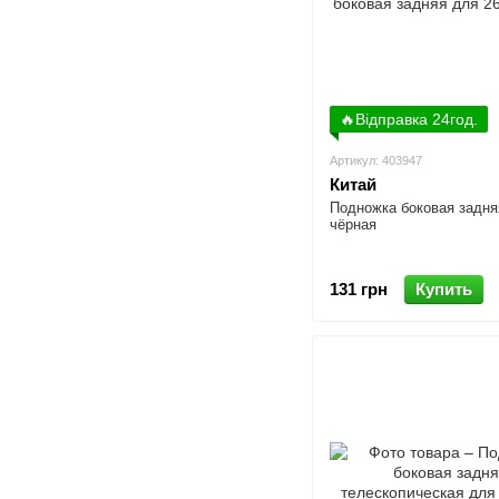
🔥Відправка 24год.
Артикул: 403947
Китай
Подножка боковая задня
чёрная
131 грн
Купить