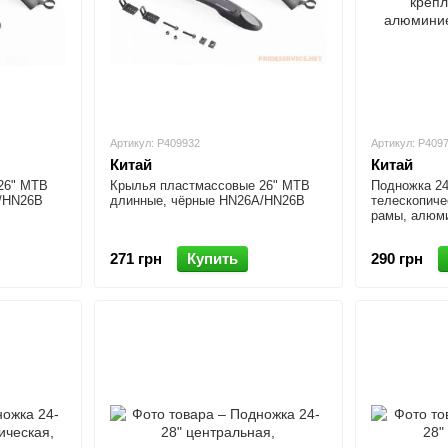
Артикул: P409932
Артикул: P409
Китай
Китай
26" MTB
Крылья пластмассовые 26" MTB
Подножка 24
/HN26B
длинные, чёрные HN26A/HN26B
телескопиче
рамы, алюми
271 грн
Купить
290 грн