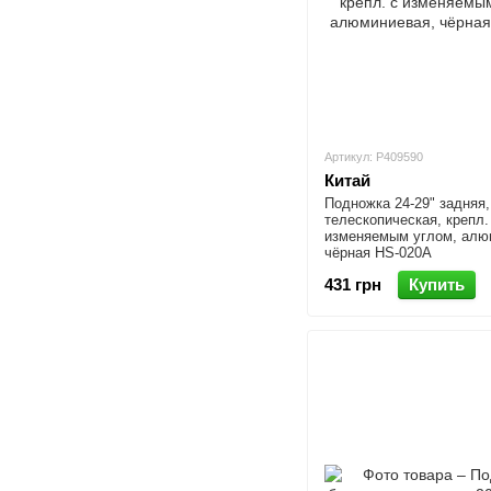
Артикул: P409590
Китай
Подножка 24-29" задняя,
телескопическая, крепл.
изменяемым углом, алю
чёрная HS-020A
431 грн
Купить