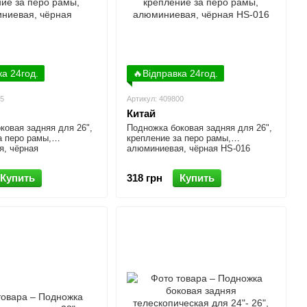
ка 24год.
🔥Відправка 24год.
85
Артикул: 409800
Китай
ковая задняя для 26",
Подножка боковая задняя для 26",
а перо рамы,
крепление за перо рамы,
, чёрная
алюминиевая, чёрная HS-016
Купить
318 грн
Купить