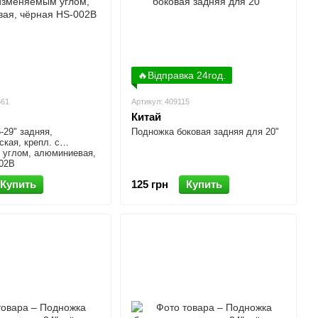
🔥Відправка 24год.
861
Артикул: 409115
Китай
-29" задняя,
Подножка боковая задняя для 20"
ская, крепл. с
 углом, алюминиевая,
02В
Купить
125 грн
Купить