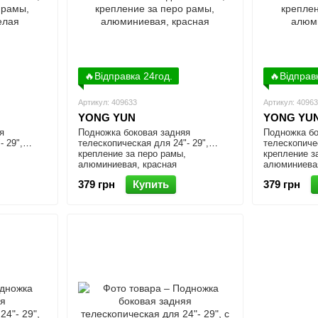
🔥Відправка 24год.
🔥Відправ
Артикул: 409633
Артикул: 4096
YONG YUN
YONG YU
я
Подножка боковая задняя
Подножка бо
- 29",
телескопическая для 24"- 29",
телескопичес
крепление за перо рамы,
крепление з
алюминиевая, красная
алюминиевая
379 грн
Купить
379 грн