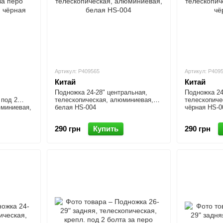
Артикул: P409565
Артикул: P409
Китай
Китай
Подножка 24-28" центральная,
Подножка 24
 под 2
телескопическая, алюминиевая,
телескопиче
юминиевая,
белая HS-004
чёрная HS-0
290 грн
Купить
290 грн