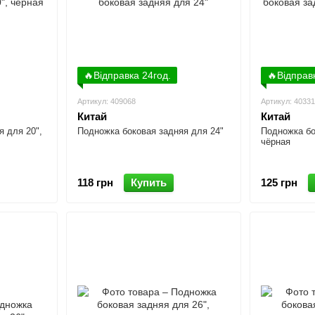
🔥Відправка 24год.
🔥Відправ
Артикул: 409068
Артикул: 40331
Китай
Китай
я для 20",
Подножка боковая задняя для 24"
Подножка бо
чёрная
118 грн
Купить
125 грн