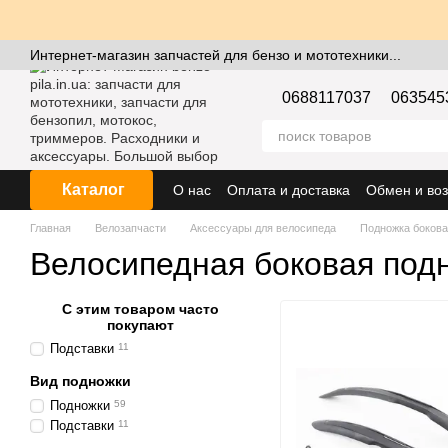
Перейти к основному контенту
Интернет-магазин запчастей для бензо и мототехники...
0688117037
063545
Каталог
О нас
Оплата и доставка
Обмен и воз
Главная
Велозапчасти
Аксессуары для велосипеда
Подножка боков
Велосипедная боковая под
С этим товаром часто
покупают
Подставки
11
Вид подножки
Подножки
59
Подставки
11