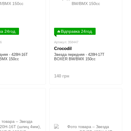
ка 24год.
🔥Відправка 24год.
46
Артикул: 358447
Crocodil
дняя - 428H-16T
Звезда передняя - 428H-17T
ВМX 150cc
BOXER BM/ВМX 150cc
140 грн