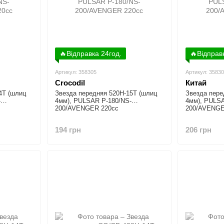
🔥Відправка 24год.
🔥Відправ
Артикул: 358305
Артикул: 3583
Crocodil
Китай
4T (шлиц
Звезда передняя 520H-15T (шлиц
Звезда пере
-
4мм), PULSAR P-180/NS-
4мм), PULSA
200/AVENGER 220cc
200/AVENGE
194 грн
206 грн