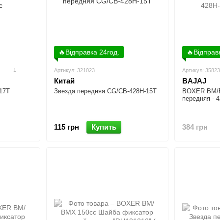
🔥Відправка 24год.
🔥Відправ
1
Артикул: 321023
Артикул: 3582
Китай
BAJAJ
-17T
Звезда передняя CG/CB-428H-15T
BOXER BM/В
передняя - 
115 грн
Купить
384 грн