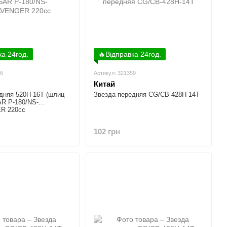
ка 24год.
🔥Відправка 24год.
06
Артикул: 321359
Китай
дняя 520H-16T (шлиц
Звезда передняя CG/CB-428H-14T
R P-180/NS-
R 220cc
102 грн