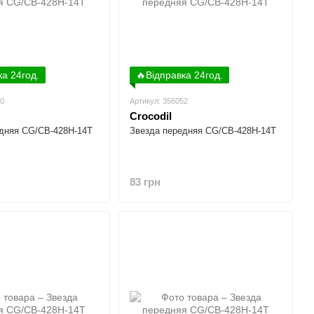
ка 24год.
🔥Відправка 24год.
00
Артикул: 356052
Crocodil
дняя CG/CB-428H-14T
Звезда передняя CG/CB-428H-14T
83 грн