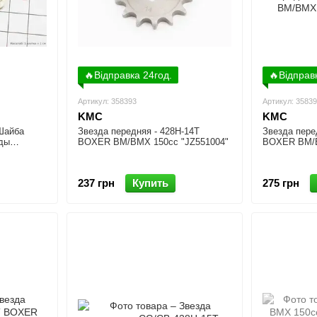
🔥Відправка 24год.
🔥Відправ
Артикул: 358393
Артикул: 3583
KMC
KMC
Шайба
Звезда передняя - 428H-14T
Звезда пере
зды
BOXER BM/ВМX 150cc "JZ551004"
BOXER BM/В
237 грн
Купить
275 грн