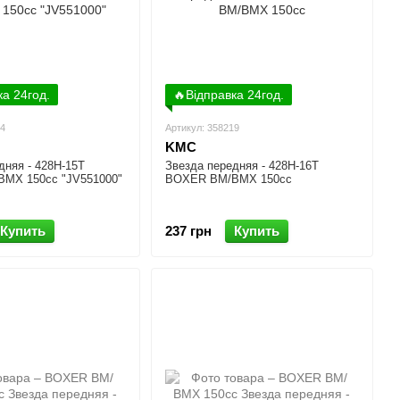
ка 24год.
🔥Відправка 24год.
94
Артикул: 358219
KMC
дняя - 428H-15T
Звезда передняя - 428H-16T
МX 150cc "JV551000"
BOXER BM/ВМX 150cc
Купить
237 грн
Купить