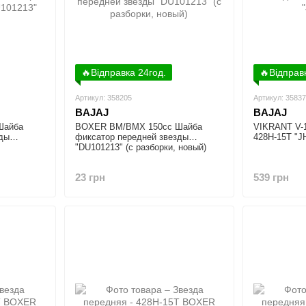
🔥Відправка 24год.
🔥Відправ
Артикул: 358205
Артикул: 3583
BAJAJ
BAJAJ
Шайба
BOXER BM/ВМX 150cc Шайба
VIKRANT V-1
зды
фиксатор передней звезды
428H-15T "J
"DU101213" (c разборки, новый)
23 грн
539 грн