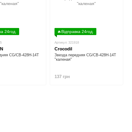
ка 24год.
🔥Відправка 24год.
25
Артикул: 321918
N
Crocodil
дняя CG/CB-428H-14T
Звезда передняя CG/CB-428H-14T
"каленая"
137 грн