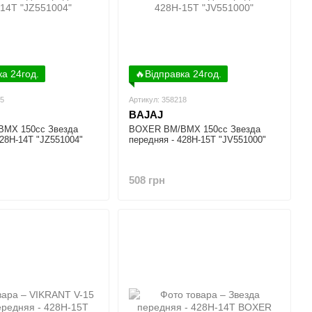
ка 24год.
🔥Відправка 24год.
35
Артикул: 358218
BAJAJ
МX 150cc Звезда
BOXER BM/ВМX 150cc Звезда
428H-14T "JZ551004"
передняя - 428H-15T "JV551000"
508 грн