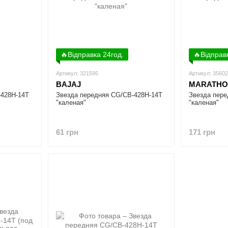
🔥Відправка 24год.
🔥Відправ
Артикул: 321595
Артикул: 3560
BAJAJ
MARATHO
-428H-14T
Звезда передняя CG/CB-428H-14T
Звезда пере
"каленая"
"каленая"
61 грн
171 грн