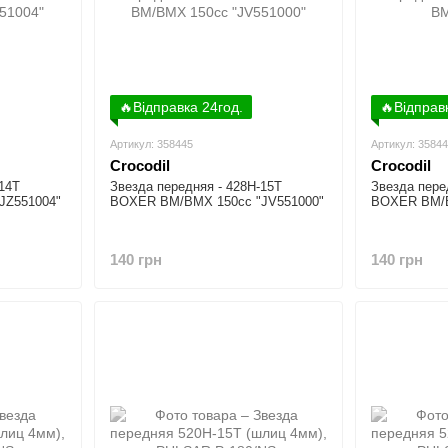
🔥Відправка 24год.
🔥Відправ
Артикул: 358445
Артикул: 3584
Crocodil
Crocodil
-14T
Звезда передняя - 428H-15T
Звезда пере
JZ551004"
BOXER BM/ВМX 150cc "JV551000"
BOXER BM/
140 грн
140 грн