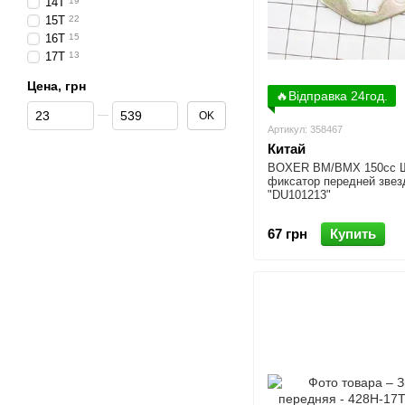
14T
19
15T
22
16T
15
17T
13
Цена, грн
🔥Відправка 24год.
От Цена, грн
До Цена, грн
OK
Артикул: 358467
Китай
BOXER BM/ВМX 150cc 
фиксатор передней зве
"DU101213"
67 грн
Купить