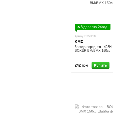
🔥Відправка 24год.
Артикул: 358220
KMC
Звезда передняя - 428H
BOXER BM/ВМX 150cc
242 грн
Купить