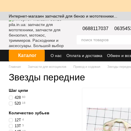
Перейти к основному контенту
Интернет-магазин запчастей для бензо и мототехники...
0688117037
063545
Каталог
О нас
Оплата и доставка
Обмен и воз
Главная
Запчасти для мотоциклов
Привод и ходовая
Звезды передн
Звезды передние
Шаг цепи
428
60
520
18
Количество зубьев
12T
4
13T
5