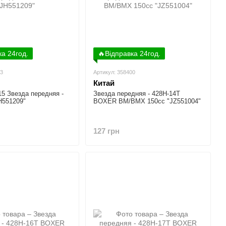
ка 24год.
🔥Відправка 24год.
73
Артикул: 358400
Китай
5 Звезда передняя -
Звезда передняя - 428H-14T
H551209"
BOXER BM/ВМX 150cc "JZ551004"
127 грн