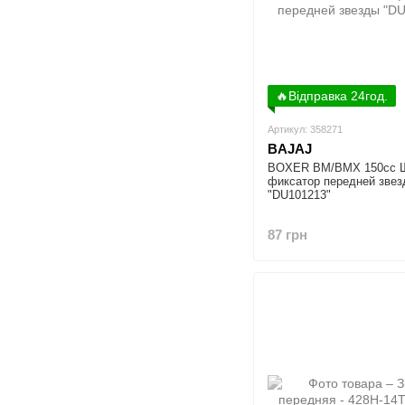
🔥Відправка 24год.
Артикул: 358271
BAJAJ
BOXER BM/ВМX 150cc 
фиксатор передней зве
"DU101213"
87 грн