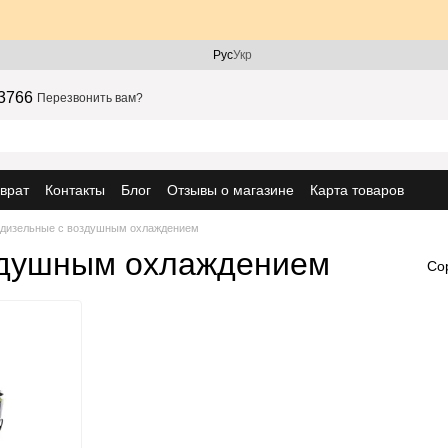
Рус
Укр
3766
Перезвонить вам?
врат
Контакты
Блог
Отзывы о магазине
Карта товаров
 дизельные с воздушным охлаждением
здушным охлаждением
Со