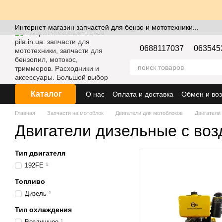
Перейти к основному контенту
Интернет-магазин запчастей для бензо и мототехники...
0688117037
063545
Каталог
О нас
Оплата и доставка
Обмен и воз
Главная
Запчасти на мотоблок
Двигатели для мотоблоков
Двигатели
Двигатели дизельные с во
Тип двигателя
192FE
1
Топливо
Дизель
1
Тип охлаждения
Воздушное
1