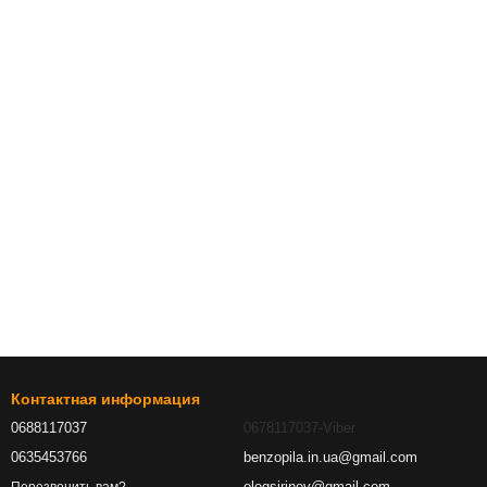
Контактная информация
0688117037
0678117037-Viber
0635453766
benzopila.in.ua@gmail.com
olegsirinov@gmail.com
Перезвонить вам?