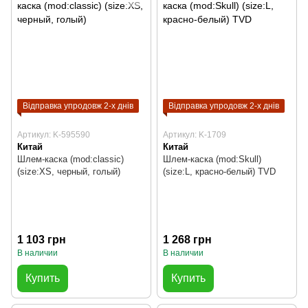
Відправка упродовж 2-х днів
Відправка упродовж 2-х днів
Артикул: K-595590
Артикул: K-1709
Китай
Китай
Шлем-каска (mod:classic)
Шлем-каска (mod:Skull)
(size:XS, черный, голый)
(size:L, красно-белый) TVD
1 103 грн
1 268 грн
В наличии
В наличии
Купить
Купить