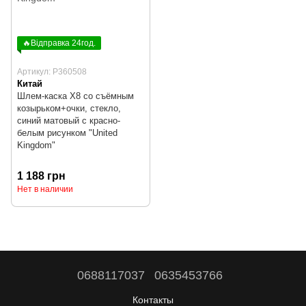
🔥Відправка 24год.
Артикул: P360508
Китай
Шлем-каска X8 со съёмным
козырьком+очки, стекло,
синий матовый с красно-
белым рисунком "United
Kingdom"
1 188 грн
Нет в наличии
0688117037
0635453766
Контакты