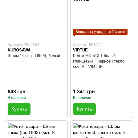
Відправка упродовж 2-х днів
Артикул: P360384
Артикул: 66162T
KUROSAWA
VIRTUE
Шлем "кепка" T96 M, белый
Шлем MD-513-1 белый
глянцевый + черное стекло
size S - VIRTUE
943 грн
1 341 грн
В наличии
В наличии
Купить
Купить