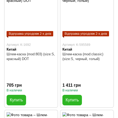
Відправка упродовж 2-х днів
Відправка упродовж 2-х днів
Артикул: K-1692
Артикул: K-595589
Китай
Китай
Шлем-каска (mod:803) (size:S,
Шлем-каска (mod:classic)
красный) DOT
(size:S, черный, голый)
705 грн
1 411 грн
В наличии
В наличии
Купить
Купить