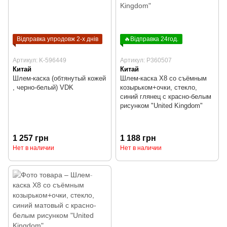
Відправка упродовж 2-х днів
🔥Відправка 24год.
Артикул: K-596449
Артикул: P360507
Китай
Китай
Шлем-каска (обтянутый кожей
Шлем-каска X8 со съёмным
, черно-белый) VDK
козырьком+очки, стекло,
синий глянец с красно-белым
рисунком "United Kingdom"
1 257 грн
1 188 грн
Нет в наличии
Нет в наличии