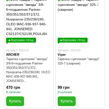
🔥Відправка 24год.
🔥Відправка 24год.
Артикул: 206132
Артикул: 205319
ARCHER
Viper
Тарелка сцепления "звезда"
Тарелка сцепления "звезда"
3/8-6+подшипник Partner-
325-7 (сварная)
350/351/352/371/372,
Husqvarna-235/236/240, OLEO
MAC-936-937-940-941,
JONSERED-
CS2137/CS2138,POULAN
470 грн
99 грн
В наличии
В наличии
Купить
Купить