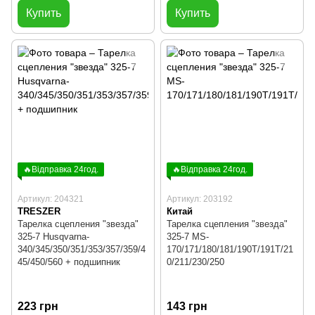
Купить
Купить
🔥Відправка 24год.
🔥Відправка 24год.
Артикул: 204321
Артикул: 203192
TRESZER
Китай
Тарелка сцепления "звезда"
Тарелка сцепления "звезда"
325-7 Husqvarna-
325-7 MS-
340/345/350/351/353/357/359/4
170/171/180/181/190T/191T/21
45/450/560 + подшипник
0/211/230/250
223 грн
143 грн