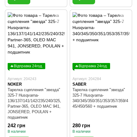
🔥Відправка 24год.
🔥Відправка 24год.
Артикул: 204243
Артикул: 204284
NOKER
SABER
Тарелка сцепления "звезда"
Тарелка сцепления "звезда"
325-7 Husqvarna-
325-7 Husqvarna-
136/137/141/142/235/240/325,
340/345/350/351/353/357/359/4
Partner-365, OLEO MAC 941,
45/450/560 + подшипник
JONSERED, POULAN +
подшипник
242 грн
280 грн
В наличии
В наличии