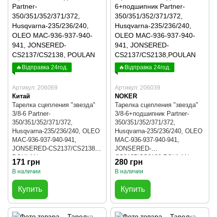
🔥Відправка 24год.
🔥Відправка 24год.
Артикул: 206069
Артикул: 206039
Китай
NOKER
Тарелка сцепления "звезда"
Тарелка сцепления "звезда"
3/8-6 Partner-
3/8-6+подшипник Partner-
350/351/352/371/372,
350/351/352/371/372,
Husqvarna-235/236/240, OLEO
Husqvarna-235/236/240, OLEO
MAC-936-937-940-941,
MAC-936-937-940-941,
JONSERED-CS2137/CS2138,
JONSERED-
POULAN
CS2137/CS2138,POULAN
171 грн
280 грн
В наличии
В наличии
Купить
Купить