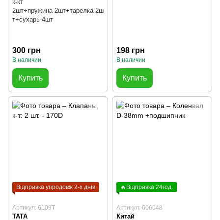
к-кт
2шт+пружина-2шт+тарелка-2ш
т+сухарь-4шт
300 грн
198 грн
В наличии
В наличии
Купить
Купить
Відправка упродовж 2-х днів
🔥Відправка 24год.
Артикул: 6109T
Артикул: 606048
TATA
Китай