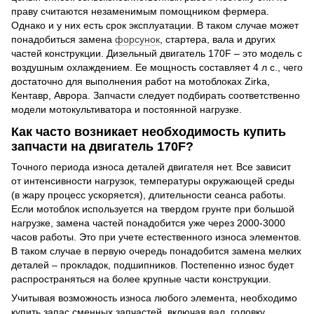
праву считаются незаменимым помощником фермера.
Однако и у них есть срок эксплуатации. В таком случае может
понадобиться замена
форсунок
, стартера, вала и других
частей конструкции. Дизельный двигатель 170F – это модель с
воздушным охлаждением. Ее мощность составляет 4 л с., чего
достаточно для выполнения работ на мотоблоках Zirka,
Кентавр, Аврора. Запчасти следует подбирать соответственно
модели мотокультиватора и постоянной нагрузке.
Как часто возникает необходимость купить
запчасти на двигатель 170F?
Точного периода износа деталей двигателя нет. Все зависит
от интенсивности нагрузок, температуры окружающей среды
(в жару процесс ускоряется), длительности сеанса работы.
Если мотоблок используется на твердом грунте при большой
нагрузке, замена частей понадобится уже через 2000-3000
часов работы. Это при учете естественного износа элементов.
В таком случае в первую очередь понадобится замена мелких
деталей – прокладок, подшипников. Постепенно износ будет
распространяться на более крупные части конструкции.
Учитывая возможность износа любого элемента, необходимо
купить запас сменных запчастей, включая вал, головку