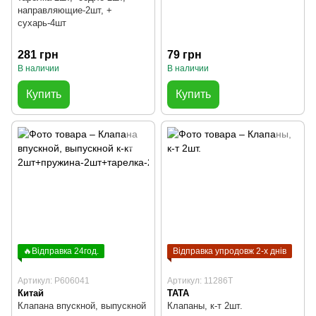
направляющие-2шт, +
сухарь-4шт
281 грн
79 грн
В наличии
В наличии
Купить
Купить
🔥Відправка 24год.
Відправка упродовж 2-х днів
Артикул: P606041
Артикул: 11286T
Китай
TATA
Клапана впускной, выпускной
Клапаны, к-т 2шт.