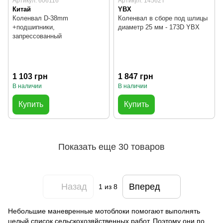
Артикул: 606116
Артикул: 14562T
Китай
YBX
Коленвал D-38mm
Коленвал в сборе под шлицы
+подшипники,
диаметр 25 мм - 173D YBX
запрессованный
1 103 грн
1 847 грн
В наличии
В наличии
Купить
Купить
Показать еще 30 товаров
Назад
Вперед
1
из 8
Небольшие маневренные мотоблоки помогают выполнять
целый список сельскохозяйственных работ. Поэтому они по