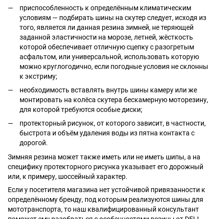
приспособленность к определённым климатическим
условиям — подбирать шины на скутер следует, исходя из
того, является ли данная резина зимней, не теряющей
заданной эластичности на морозе, летней, жёсткость
которой обеспечивает отличную сцепку с разогретым
асфальтом, или универсальной, использовать которую
можно круглогодично, если погодные условия не склонны
к экстриму;
необходимость вставлять внутрь шины камеру или же
монтировать на колёса скутера бескамерную моторезину,
для которой требуются особые диски;
протекторный рисунок, от которого зависит, в частности,
быстрота и объём удаления воды из пятна контакта с
дорогой.
Зимняя резина может также иметь или не иметь шипы, а на
специфику протекторного рисунка указывает его дорожный
или, к примеру, шоссейный характер.
Если у посетителя магазина нет устойчивой привязанности к
определённому бренду, под которым реализуются шины для
мототранспорта, то наш квалифицированный консультант
поможет ему разобраться с особенностями резины от DELI,