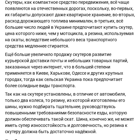
Скутеры, как компактное средство передвижения, всё чаще
появляются на отечественных дорогах, поскольку, во-первых,
их габариты допускают даже квартирное хранение, во-вторых,
расход дорожающего топлива минимален, в-третьих, всё
большее число людей в Украине предпочитают купить скутер,
цена которого ниже, чем у мотоцикла, а резина, используемая
на скаты, вследствие небольшого веса транспортного
средства медленнее стирается.
Ещё больше увеличило продажу скутеров развитие
курьерской доставки почты и небольших товарных партий,
заказанных через интернет, что в большей степени
применяется в Киеве, Харькове, Одессе и других крупных
городах, тогда как сельская Украина пока предпочитает
более солидные виды транспорта.
Так как на скутере установлены, в отличие от автомобиля,
только два колеса, то резину, из которой изготовлены его
шины, нужно подбирать тщательнее, руководствуясь
повышенными требованиями безопасности езды, которую
должен обеспечивать такой скат. Шина, конечно же, не может
иметь супер износостойкость и долговечность, но резина к
скутеру должна быть достаточно надёжной.