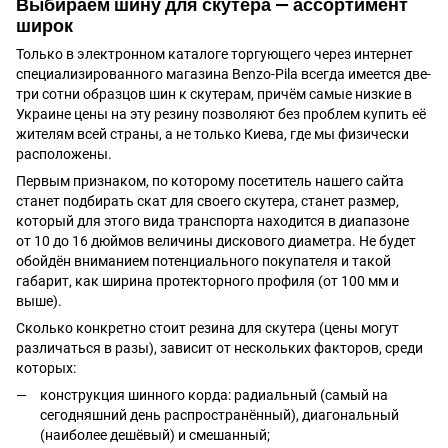
Выбираем шину для скутера — ассортимент
широк
Только в электронном каталоге торгующего через интернет
специализированного магазина Benzo-Pila всегда имеется две-
три сотни образцов шин к скутерам, причём самые низкие в
Украине цены на эту резину позволяют без проблем купить её
жителям всей страны, а не только Киева, где мы физически
расположены.
Первым признаком, по которому посетитель нашего сайта
станет подбирать скат для своего скутера, станет размер,
который для этого вида транспорта находится в диапазоне
от 10 до 16 дюймов величины дискового диаметра. Не будет
обойдён вниманием потенциального покупателя и такой
габарит, как ширина протекторного профиля (от 100 мм и
выше).
Сколько конкретно стоит резина для скутера (цены могут
различаться в разы), зависит от нескольких факторов, среди
которых:
конструкция шинного корда: радиальный (самый на
сегодняшний день распространённый), диагональный
(наиболее дешёвый) и смешанный;