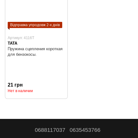
Відправка упродовж 2-х днів
Артикул: 4116T
TATA
Пружина сцепления короткая
для бензокосы.
21 грн
Нет в наличии
0688117037
0635453766