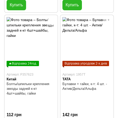
Купить
Купить
🔥Відправка 24год.
Відправка упродовж 2-х днів
Артикул: P357623
Артикул: 1957T
Китай
TATA
Болты/шпильки крепления
Булавки + гайки, к-т: 4 шт. -
звезды задней к-кт
Актив/Дельта/Альфа
4шт+шайбы, гайки
112 грн
142 грн