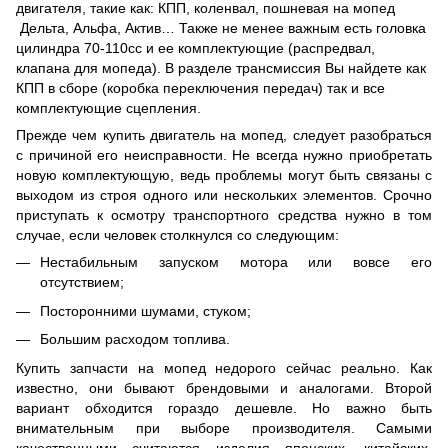
двигателя, такие как: КПП, коленвал, пошневая на мопед
Дельта, Альфа, Актив… Также не менее важным есть головка
цилиндра 70-110сс и ее комплектующие (распредвал,
клапана для мопеда). В разделе трансмиссия Вы найдете как
КПП в сборе (коробка переключения передач) так и все
комплектующие сцепления.
Прежде чем купить двигатель на мопед, следует разобраться
с причиной его неисправности. Не всегда нужно приобретать
новую комплектующую, ведь проблемы могут быть связаны с
выходом из строя одного или нескольких элементов. Срочно
приступать к осмотру транспортного средства нужно в том
случае, если человек столкнулся со следующим:
Нестабильным запуском мотора или вовсе его
отсутствием;
Посторонними шумами, стуком;
Большим расходом топлива.
Купить запчасти на мопед недорого сейчас реально. Как
известно, они бывают брендовыми и аналогами. Второй
вариант обходится гораздо дешевле. Но важно быть
внимательным при выборе производителя. Самыми
качественными считаются изделия японских, китайских,