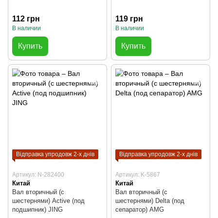
112 грн
119 грн
В наличии
В наличии
Купить
Купить
Відправка упродовж 2-х днів
Відправка упродовж 2-х днів
Артикул: N-282400
Артикул: K-5867
Китай
Китай
Вал вторичный (с
Вал вторичный (с
шестернями) Active (под
шестернями) Delta (под
подшипник) JING
сепаратор) AMG