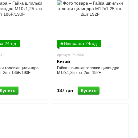
ка 24год.
🔥Відправка 24год.
041
Артикул: P625047
Китай
ки головки цилиндра
Гайка шпильки головки цилиндра
кт 2шт 186F/190F
М12x1,25 к-кт 2шт 192F
Купить
137 грн
Купить