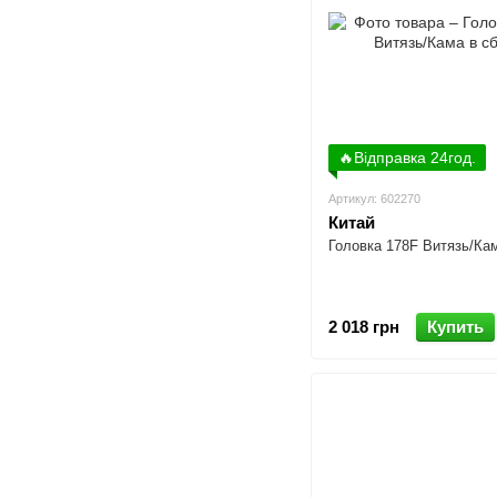
🔥Відправка 24год.
Артикул: 602270
Китай
Головка 178F Витязь/Ка
2 018 грн
Купить