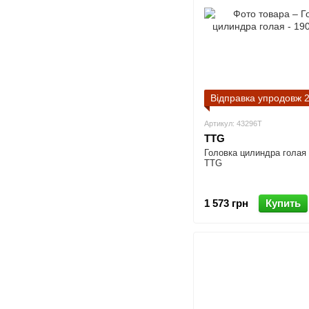
Відправка упродовж 2
Артикул: 43296T
TTG
Головка цилиндра голая 
TTG
1 573 грн
Купить