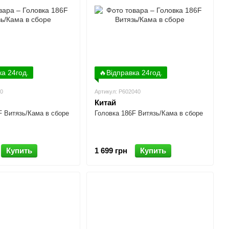
ка 24год.
🔥Відправка 24год.
40
Артикул: P602040
Китай
F Витязь/Кама в сборе
Головка 186F Витязь/Кама в сборе
Купить
1 699 грн
Купить