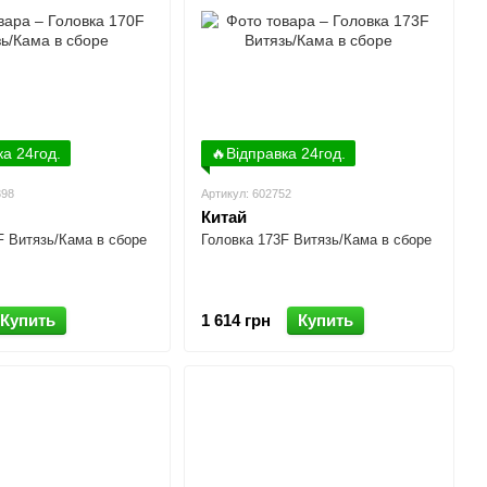
ка 24год.
🔥Відправка 24год.
398
Артикул: 602752
Китай
F Витязь/Кама в сборе
Головка 173F Витязь/Кама в сборе
Купить
1 614 грн
Купить