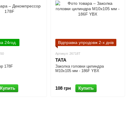
ка 24год.
Відправка упродовж 2-х днів
450
Артикул: 26718T
TATA
ор 178F
Заколка головки цилиндра
М10x105 мм - 186F YBX
Купить
108 грн
Купить