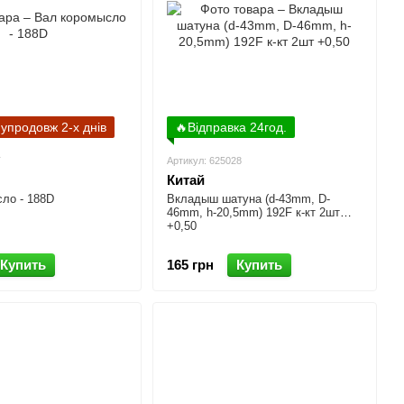
 упродовж 2-х днів
🔥Відправка 24год.
T
Артикул: 625028
Китай
ло - 188D
Вкладыш шатуна (d-43mm, D-
46mm, h-20,5mm) 192F к-кт 2шт
+0,50
Купить
165 грн
Купить