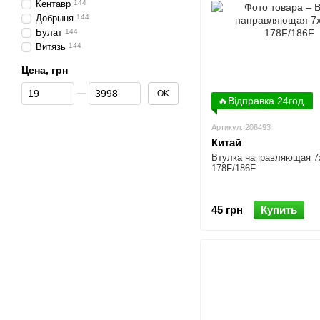
Кентавр
144
Добрыня
144
Булат
144
Витязь
144
Цена, грн
От Цена, грн
До Цена, грн
OK
🔥Відправка 24год.
Артикул: 206493
Китай
Втулка направляющая 7
178F/186F
45 грн
Купить