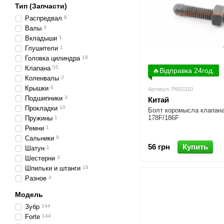
Тип (Запчасти)
Распредвал
8
Валы
3
Вкладыши
1
Глушители
1
Головка цилиндра
18
Клапана
55
🔥Відправка 24год.
Коленвалы
2
Крышки
6
Артикул: P602310
Подшипники
3
Китай
Прокладки
10
Болт коромысла клапан
178F/186F
Пружины
1
Ремни
1
Сальники
9
56 грн
Купить
Шатун
1
Шестерни
3
Шпильки и штанги
18
Разное
4
Модель
Зубр
144
Forte
144