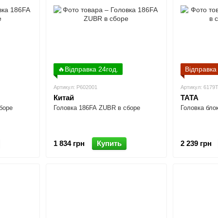
🔥Відправка 24год.
Відправка
Артикул: P602001
Артикул: 6179
Китай
TATA
боре
Головка 186FA ZUBR в сборе
Головка бло
1 834 грн
Купить
2 239 грн