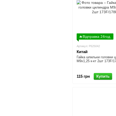
🔥Відправка 24год.
Артикул: P625042
Китай
Гайка шпильки головки 
М9x1,25 к-кт 2шт 173F/1
115 грн
Купить