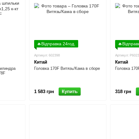
🔥Відправка 24год.
🔥Відправ
Артикул: 602398
Артикул: P602
Китай
Китай
цилиндра
Головка 170F Витязь/Кама в сборе
Головка 170
78F
1 583 грн
Купить
318 грн