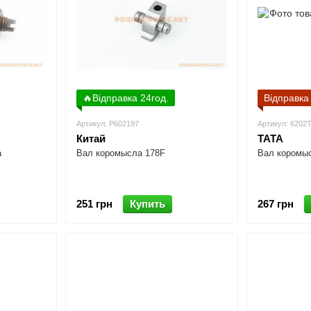
🔥Відправка 24год.
Відправка
Артикул: P602197
Артикул: 6202
Китай
TATA
а
Вал коромысла 178F
Вал коромыс
251 грн
Купить
267 грн