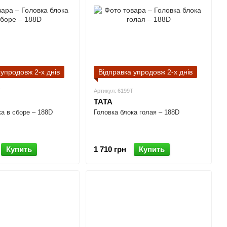
 упродовж 2-х днів
Відправка упродовж 2-х днів
T
Артикул: 6199T
TATA
ка в сборе – 188D
Головка блока голая – 188D
Купить
1 710 грн
Купить