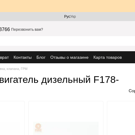
Рус
Укр
3766
Перезвонить вам?
врат
Контакты
Блог
Отзывы о магазине
Карта товаров
вка, клапана, ГРМ
двигатель дизельный F178-
Со