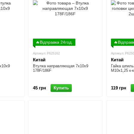
🔥Відправка 24год.
🔥Відправ
Артикул: P625162
Артикул: P625
Китай
Китай
х10х9
Втулка направляющая 7х10х9
Гайка шпиль
178F/186F
М10x1,25 к-
45 грн
Купить
119 грн