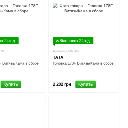
ка 24год.
🔥Відправка 24год.
270
Артикул: P602566
TATA
F Витязь/Кама в сборе
Головка 178F Витязь/Кама в сборе
Купить
2 202 грн
Купить