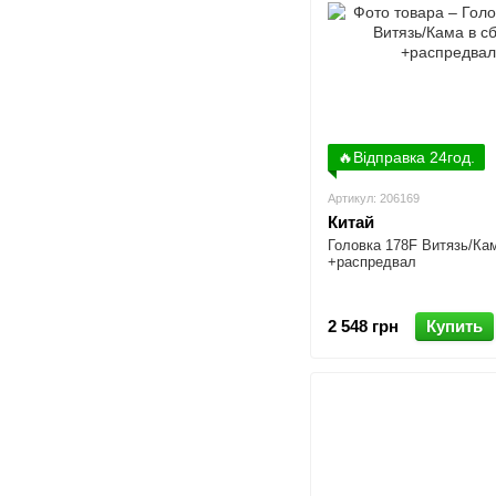
🔥Відправка 24год.
Артикул: 206169
Китай
Головка 178F Витязь/Ка
+распредвал
2 548 грн
Купить