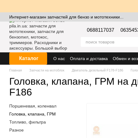
Перейти к основному контенту
Интернет-магазин запчастей для бензо и мототехники...
0688117037
063545
Каталог
О нас
Оплата и доставка
Обмен и воз
Главная
Запчасти на мотоблок
Двигатель дизельный F178-F186
Голо
Головка, клапана, ГРМ на 
F186
Поршеневая, коленвал
Головка, клапана, ГРМ
Топливо, фильтра
Разное