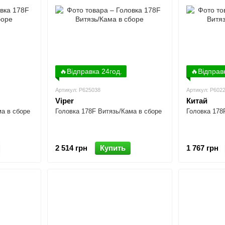
🔥Відправка 24год.
🔥Відправ
Артикул: P625038
Артикул: P602
Viper
Китай
ма в сборе
Головка 178F Витязь/Кама в сборе
Головка 178
2 514 грн
Купить
1 767 грн