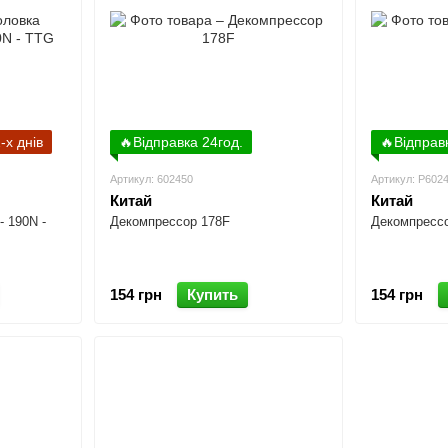
-х днів
🔥Відправка 24год.
🔥Відправ
Артикул: 602450
Артикул: P602
Китай
Китай
- 190N -
Декомпрессор 178F
Декомпресс
154 грн
Купить
154 грн