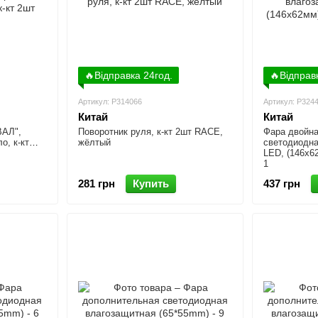
🔥Відправка 24год.
🔥Відправ
Артикул: P314066
Артикул: P324
Китай
Китай
ВАЛ",
Поворотник руля, к-кт 2шт RACE,
Фара двойна
о, к-кт
жёлтый
светодиодна
LED, (146x6
1
281 грн
Купить
437 грн