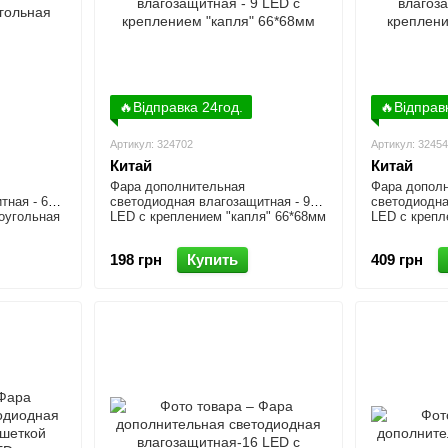
🔥Відправка 24год.
🔥Відправ
Артикул: 324702
Артикул: 3245
Китай
Китай
Фара дополнительная
Фара допол
тная - 6
светодиодная влагозащитная - 9
светодиодна
оугольная
LED с креплением "капля" 66*68мм
LED с крепл
198 грн
Купить
409 грн