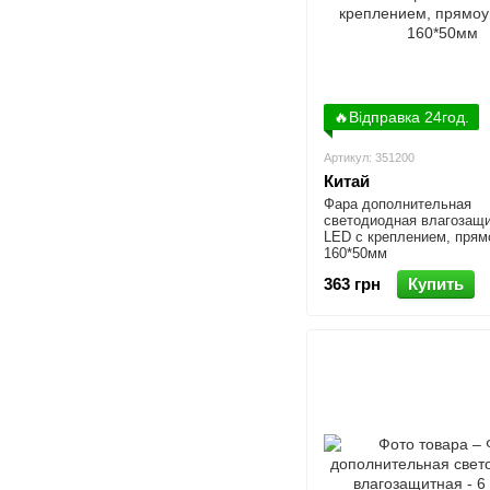
🔥Відправка 24год.
Артикул: 351200
Китай
Фара дополнительная
светодиодная влагозащи
LED с креплением, прям
160*50мм
363 грн
Купить