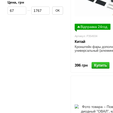
Цена, грн
От Цена, грн
До Цена, грн
OK
🔥Відправка 24год.
Артикул: P354934
Китай
Кронштейн фары дополн
универсальный (алюмин
396 грн
Купить