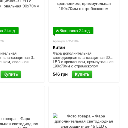
ка 24год.
🔥Відправка 24год.
326
Артикул: P351204
Китай
нительная
Фара дополнительная
я влагозащитная-3
светодиодная влагозащитная-30
ением, овальная
LED с креплением, прямоугольная
190x70мм с стробоскопом
Купить
546 грн
Купить