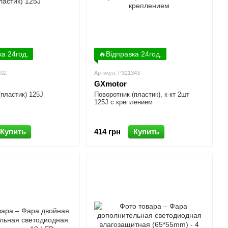
ка 24год.
🔥Відправка 24год.
602
Артикул: P321343
GXmotor
(пластик) 125J
Поворотник (пластик), к-кт 2шт
125J с креплением
Купить
414 грн
Купить