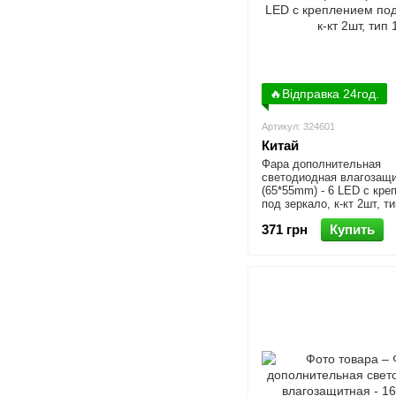
🔥Відправка 24год.
Артикул: 324601
Китай
Фара дополнительная
светодиодная влагозащ
(65*55mm) - 6 LED с кре
под зеркало, к-кт 2шт, ти
371 грн
Купить