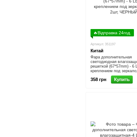
🔥Відправка 24год.
Артикул: 351197
Китай
Фара дополнительная
светодиодная влагозащи
решеткой (67*57mm) - 6 
креплением под зеркало,
ЧЕРНЫЙ
358 грн
Купить