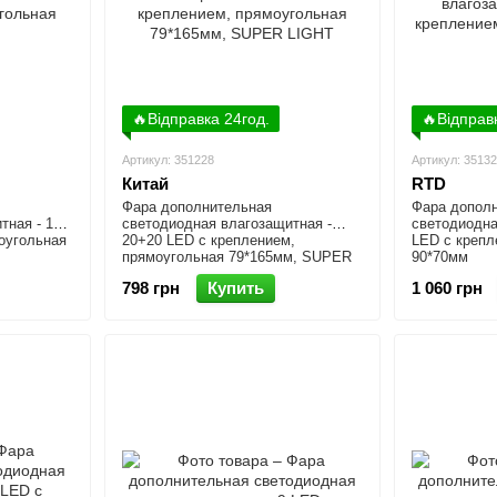
🔥Відправка 24год.
🔥Відправ
Артикул: 351228
Артикул: 3513
Китай
RTD
Фара дополнительная
Фара допол
тная - 16
светодиодная влагозащитная -
светодиодна
оугольная
20+20 LED с креплением,
LED с крепл
прямоугольная 79*165мм, SUPER
90*70мм
LIGHT
798 грн
Купить
1 060 грн