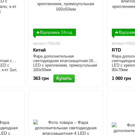
🔥Відправка 24год.
🔥Відправ
Артикул: P351200
Артикул: P351
Китай
RTD
Фара дополнительная
Фара допол
тная с
светодиодная влагозащитная-16
светодиодна
LED с
LED с креплением, прямоугольная
LED с крепл
 к-кт 2шт,
160x50мм
90x70мм
363 грн
Купить
1 060 грн