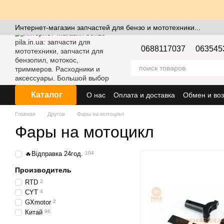
Перейти к основному контенту
Интернет-магазин запчастей для бензо и мототехники...
0688117037
063545
Каталог
О нас
Оплата и доставка
Обмен и воз
Главная
Другое
Фары на мотоцикл
Фары на мотоцикл
🔥Відправка 24год.
104
Производитель
RTD
2
CYT
4
GXmotor
2
Китай
96