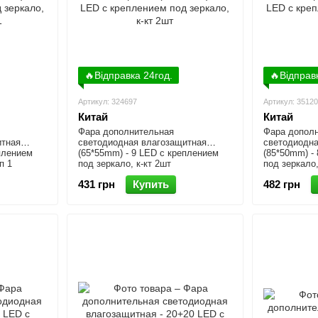
🔥Відправка 24год.
🔥Відправ
Артикул: 324697
Артикул: 3512
Китай
Китай
Фара дополнительная
Фара допол
итная
светодиодная влагозащитная
светодиодна
плением
(65*55mm) - 9 LED с креплением
(85*50mm) -
п 1
под зеркало, к-кт 2шт
под зеркало,
431 грн
Купить
482 грн