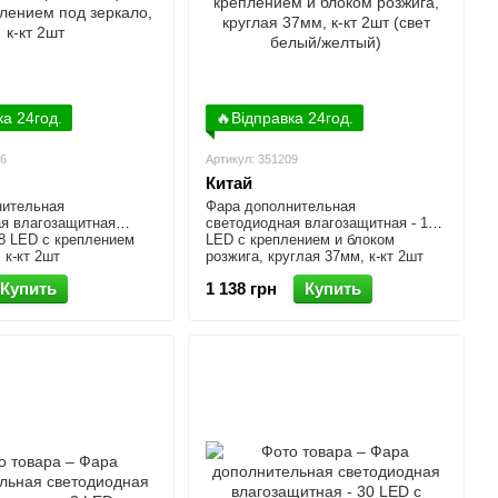
ка 24год.
🔥Відправка 24год.
06
Артикул: 351209
Китай
нительная
Фара дополнительная
я влагозащитная
светодиодная влагозащитная - 1
 8 LED с креплением
LED с креплением и блоком
 к-кт 2шт
розжига, круглая 37мм, к-кт 2шт
(свет белый/желтый)
Купить
1 138 грн
Купить