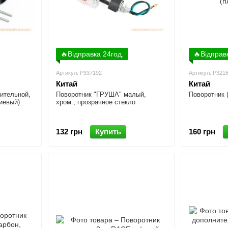
🔥Відправка 24год.
🔥Відправ
Артикул: P337192
Артикул: P321
Китай
Китай
ительной,
Поворотник "ГРУША" малый,
Поворотник 
иевый)
хром., прозрачное стекло
132 грн
Купить
160 грн