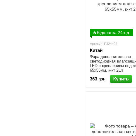
🔥Відправка 24год.
Артикул: P324494
Китай
Фара дополнительная
светодиодная влагозащи
LED с креплением под з
65x55мм, к-кт 2шт
363 грн
Купить