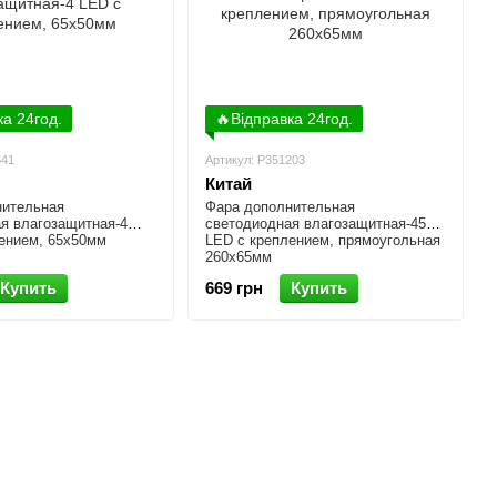
ка 24год.
🔥Відправка 24год.
541
Артикул: P351203
Китай
нительная
Фара дополнительная
я влагозащитная-4
светодиодная влагозащитная-45
ением, 65x50мм
LED с креплением, прямоугольная
260x65мм
Купить
669 грн
Купить