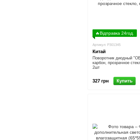
🔥Відправка 24год.
Артикул: P301345
Китай
Поворотник диодный "О
карбон, прозрачное стекл
2шт
327 грн
Купить