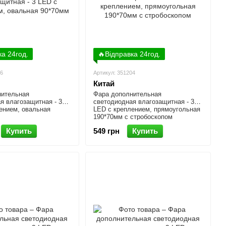
ка 24год.
🔥Відправка 24год.
26
Артикул: 351204
Китай
нительная
Фара дополнительная
я влагозащитная - 3
светодиодная влагозащитная - 30
ением, овальная
LED с креплением, прямоугольная
190*70мм с стробоскопом
Купить
549 грн
Купить