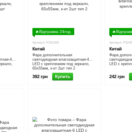
🔥Відправка 24год.
🔥Відправ
Артикул: P351005
Артикул: P324
Китай
Китай
Фара дополнительная
Фара допол
тная-4
светодиодная влагозащитная-4
светодиодна
еркало,
LED с креплением под зеркало,
LED с крепл
65x55мм, к-кт 2шт тип 2
392 грн
Купить
242 грн