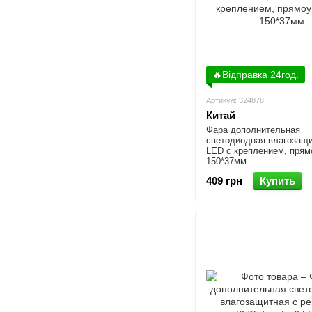
🔥Відправка 24год.
Артикул: 324878
Китай
Фара дополнительная
светодиодная влагозащи
LED с креплением, прям
150*37мм
409 грн
Купить