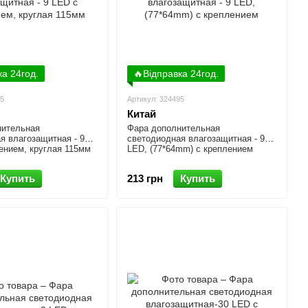
ка 24год.
🔥Відправка 24год.
45
Артикул: 324495
Китай
нительная
Фара дополнительная
я влагозащитная - 9
светодиодная влагозащитная - 9
ением, круглая 115мм
LED, (77*64mm) с креплением
Купить
213 грн
Купить