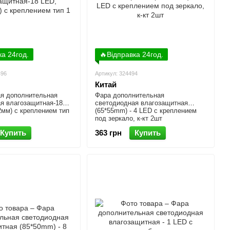
ка 24год.
🔥Відправка 24год.
496
Артикул: 324494
Китай
я дополнительная
Фара дополнительная
я влагозащитная-18
светодиодная влагозащитная
2мм) с креплением тип
(65*55mm) - 4 LED с креплением
под зеркало, к-кт 2шт
Купить
363 грн
Купить