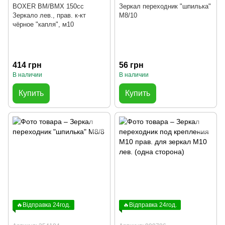
BOXER BM/ВМX 150cc
Зеркал переходник "шпилька"
Зеркало лев., прав. к-кт
М8/10
чёрное "капля", м10
414 грн
56 грн
В наличии
В наличии
Купить
Купить
🔥Відправка 24год.
🔥Відправка 24год.