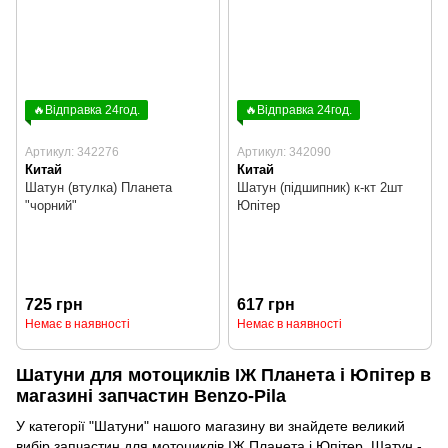
🔥Відправка 24год.
🔥Відправка 24год.
Артикул: 342276
Артикул: 342090
Китай
Китай
Шатун (втулка) Планета
Шатун (підшипник) к-кт 2шт
"чорний"
Юпітер
725 грн
617 грн
Немає в наявності
Немає в наявності
Шатуни для мотоциклів ІЖ Планета і Юпітер в
магазині запчастин Benzo-Pila
У категорії "Шатуни" нашого магазину ви знайдете великий
вибір запчастин для мотоциклів ІЖ Планета і Юпітер. Шатун -