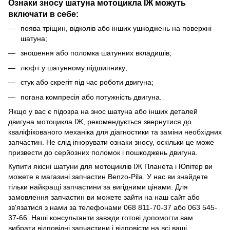
Ознаки зносу шатуна мотоцикла ІЖ можуть
включати в себе:
поява тріщин, відколів або інших ушкоджень на поверхні
шатуна;
зношення або поломка шатунних вкладишів;
люфт у шатунному підшипнику;
стук або скрегіт під час роботи двигуна;
погана компресія або потужність двигуна.
Якщо у вас є підозра на знос шатуна або інших деталей
двигуна мотоцикла ІЖ, рекомендується звернутися до
кваліфікованого механіка для діагностики та заміни необхідних
запчастин. Не слід ігнорувати ознаки зносу, оскільки це може
призвести до серйозних поломок і пошкоджень двигуна.
Купити якісні шатуни для мотоциклів ІЖ Планета і Юпітер ви
можете в магазині запчастин Benzo-Pila. У нас ви знайдете
тільки найкращі запчастини за вигідними цінами. Для
замовлення запчастин ви можете зайти на наш сайт або
зв'язатися з нами за телефонами 068 811-70-37 або 063 545-
37-66. Наші консультанти завжди готові допомогти вам
вибрати відповідні запчастини і відповісти на всі ваші