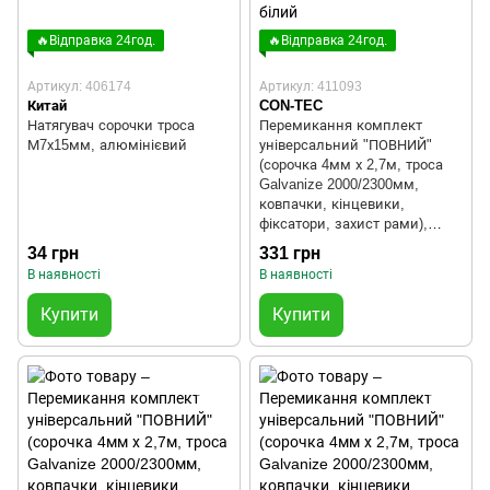
🔥Відправка 24год.
🔥Відправка 24год.
Артикул: 406174
Артикул: 411093
Китай
CON-TEC
Натягувач сорочки троса
Перемикання комплект
М7х15мм, алюмінієвий
універсальний "ПОВНИЙ"
(сорочка 4мм х 2,7м, троса
Galvanize 2000/2300мм,
ковпачки, кінцевики,
фіксатори, захист рами),
білий
34 грн
331 грн
В наявності
В наявності
Купити
Купити