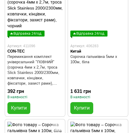
🔥Відправка 24год.
🔥Відправка 24год.
Артикул: 411096
Артикул: 406283
CON-TEC
Китай
Перемикання комплект
Сорочка гальмівна 5мм х
універсальний "ПОВНИЙ"
100м, біла
(сорочка 4мм х 2,7м, троса
Slick Stainless 2000/2300мм,
ковпачки, кінцівки,
фіксатори, захист рами),
чорний
392 грн
1 631 грн
В наявності
В наявності
Купити
Купити