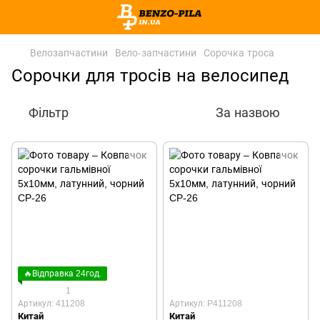
Велозапчастини
Вело-запчастини
Сорочка троса
Сорочки для тросів на велосипед
Фільтр
За назвою
🔥Відправка 24год.
1
Артикул: 411208
Артикул: P411208
Китай
Китай