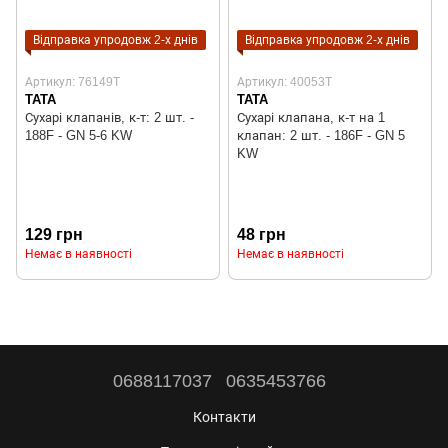
Відправка упродовж 2-х днів
Відправка упродовж 2-х днів
Артикул: 76149T
Артикул: 40053T
TATA
TATA
Сухарі клапанів, к-т: 2 шт. -
Сухарі клапана, к-т на 1
188F - GN 5-6 KW
клапан: 2 шт. - 186F - GN 5
KW
129 грн
48 грн
Немає в наявності
Немає в наявності
0688117037
0635453766
Контакти