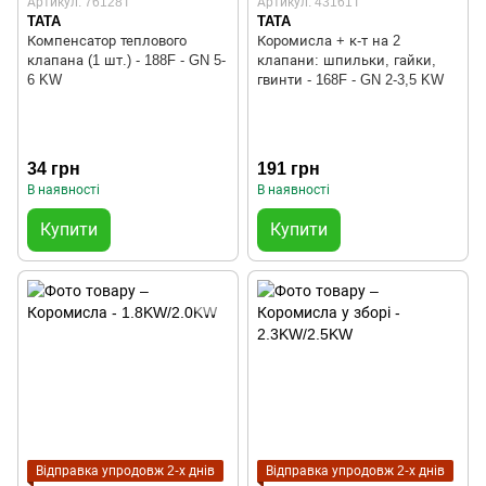
Артикул: 76128T
Артикул: 43161T
TATA
TATA
Компенсатор теплового
Коромисла + к-т на 2
клапана (1 шт.) - 188F - GN 5-
клапани: шпильки, гайки,
6 KW
гвинти - 168F - GN 2-3,5 KW
34 грн
191 грн
В наявності
В наявності
Купити
Купити
Відправка упродовж 2-х днів
Відправка упродовж 2-х днів