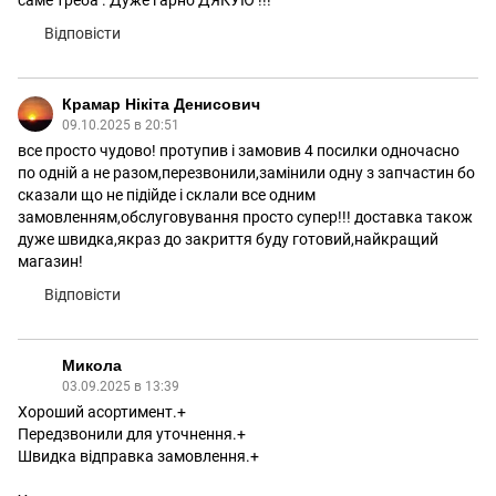
саме треба . Дуже гарно ДЯКУЮ !!!
Відповісти
Крамар Нікіта Денисович
09.10.2025 в 20:51
все просто чудово! протупив і замовив 4 посилки одночасно
по одній а не разом,перезвонили,замінили одну з запчастин бо
сказали що не підійде і склали все одним
замовленням,обслуговування просто супер!!! доставка також
дуже швидка,якраз до закриття буду готовий,найкращий
магазин!
Відповісти
Микола
03.09.2025 в 13:39
Хороший асортимент.+
Передзвонили для уточнення.+
Швидка відправка замовлення.+