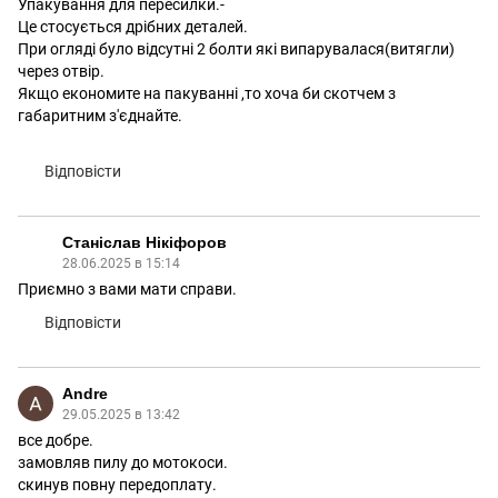
Упакування для пересилки.-
Це стосується дрібних деталей.
При огляді було відсутні 2 болти які випарувалася(витягли)
через отвір.
Якщо економите на пакуванні ,то хоча би скотчем з
габаритним з'єднайте.
Відповісти
Станіслав Нікіфоров
28.06.2025 в 15:14
Приємно з вами мати справи.
Відповісти
Andre
29.05.2025 в 13:42
все добре.
замовляв пилу до мотокоси.
скинув повну передоплату.