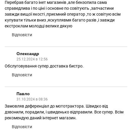
Перебрав багато інет магазинів ,але бензопила сама
справедлива і по ціні і основне по совітують ,запчастини
завжди вищої якості ,приємний оператор ,то ж совітую всім
купувати тільки вниз ,яскуплявмя багато разів ,і завжди
екстроклам молодці велике дякую
Відповісти
Олександр
25.12.2024 в 12:56
Обслуговування супер.доставка бистро.
Відповісти
Павло
31.10.2024 в 08:36
Замовляв деференціал до мототрактора. Швидко від
дзвонили, порадили, і швиденько відправили. Все супер. Всім
рекомендую даний інтернет магазин.
Відповісти