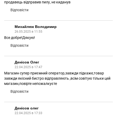
продавець відправив пилу, не киданув
Відповісти
Михайлюк Володимир
26.05.2025 в 11:55
Все добре!Дякую!
Відповісти
Денісов Олег
22.04.2025 в 17:47
Магазин супер приємний оператор,завжди підкаже,товар
завжди якісний бистро відправляють ,всім совітую тільки цей
магазин,повірте непожалкуєте
Відповісти
Денісов олег
22.04.2025 в 17:33