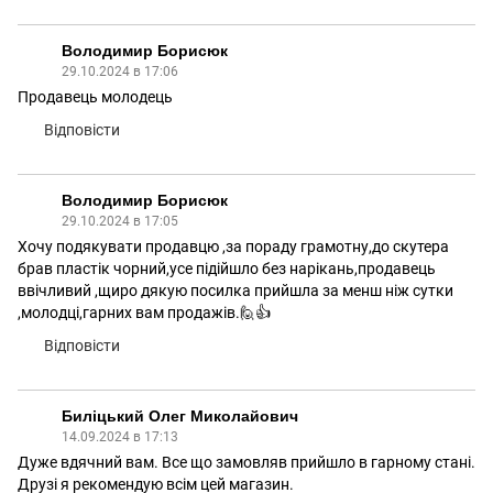
Володимир Борисюк
29.10.2024 в 17:06
Продавець молодець
Відповісти
Володимир Борисюк
29.10.2024 в 17:05
Хочу подякувати продавцю ,за пораду грамотну,до скутера
брав пластік чорний,усе підійшло без нарікань,продавець
ввічливий ,щиро дякую посилка прийшла за менш ніж сутки
,молодці,гарних вам продажів.🙋👍
Відповісти
Биліцький Олег Миколайович
14.09.2024 в 17:13
Дуже вдячний вам. Все що замовляв прийшло в гарному стані.
Друзі я рекомендую всім цей магазин.