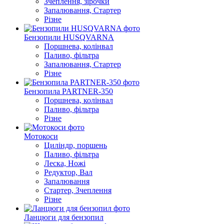
Зчеплення, зірочки
Запалювання, Стартер
Різне
Бензопили HUSQVARNA
Поршнева, колінвал
Паливо, фільтра
Запалювання, Стартер
Різне
Бензопила PARTNER-350
Поршнева, колінвал
Паливо, фільтра
Різне
Мотокоси
Циліндр, поршень
Паливо, фільтра
Леска, Ножі
Редуктор, Вал
Запалювання
Стартер, Зчеплення
Різне
Ланцюги для бензопил