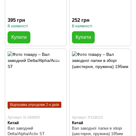
395 грн
252 грн
В наявності
В наявності
Купити
Купити
Відправка упродовж 2-х днів
Артикул: N-268905
Артикул: P318010
Китай
Китай
Вал заводний
Вал заводної лапки в зборі
Delta/Alpha/Activ ST
(шестерня, пружина) 195мм