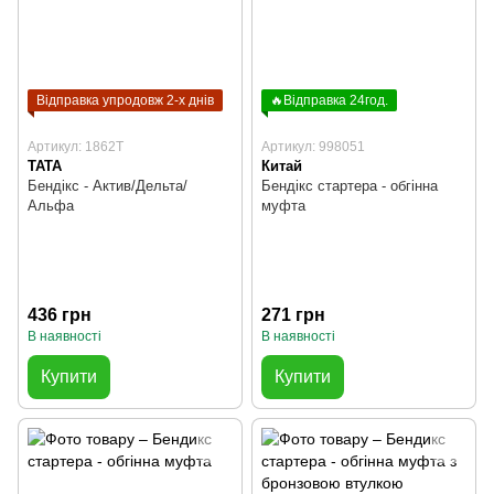
Відправка упродовж 2-х днів
🔥Відправка 24год.
Артикул: 1862T
Артикул: 998051
TATA
Китай
Бендікс - Актив/Дельта/
Бендікс стартера - обгінна
Альфа
муфта
436 грн
271 грн
В наявності
В наявності
Купити
Купити