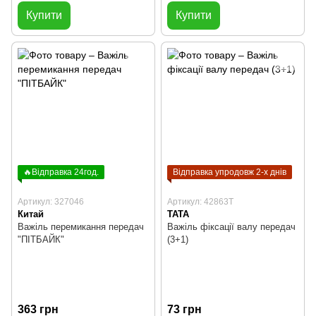
Купити
Купити
🔥Відправка 24год.
Відправка упродовж 2-х днів
Артикул: 327046
Артикул: 42863T
Китай
TATA
Важіль перемикання передач
Важіль фіксації валу передач
"ПІТБАЙК"
(3+1)
363 грн
73 грн