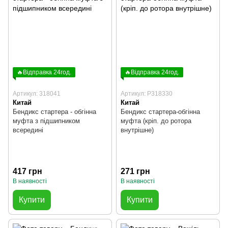
🔥Відправка 24год.
🔥Відправка 24год.
Артикул: 318041
Артикул: P318330
Китай
Китай
Бендикс стартера - обгінна
Бендикс стартера-обгінна
муфта з підшипником
муфта (кріп. до ротора
всередині
внутрішне)
417 грн
271 грн
В наявності
В наявності
Купити
Купити