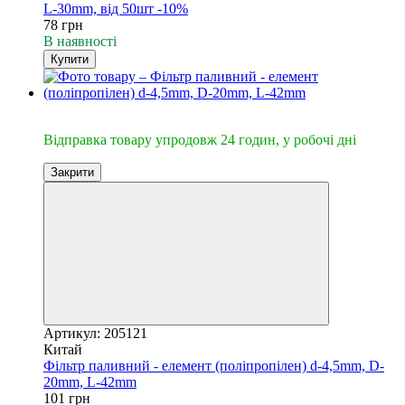
L-30mm, від 50шт -10%
78 грн
В наявності
Купити
🔥Відправка 24год.
Відправка товару упродовж 24 годин, у робочі дні
Закрити
Артикул: 205121
Китай
Фільтр паливний - елемент (поліпропілен) d-4,5mm, D-
20mm, L-42mm
101 грн