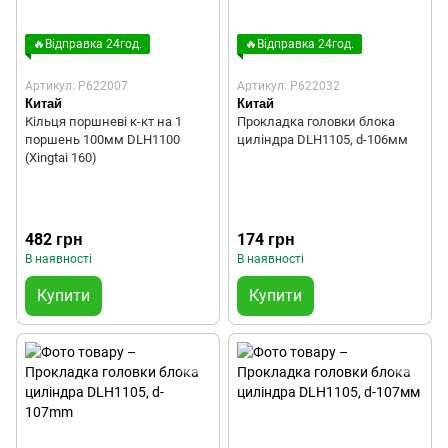
🔥Відправка 24год.
🔥Відправка 24год.
Артикул: P622007
Артикул: P622032
Китай
Китай
Кільця поршневі к-кт на 1
Прокладка головки блока
поршень 100мм DLH1100
циліндра DLH1105, d-106мм
(Xingtai 160)
482 грн
174 грн
В наявності
В наявності
Купити
Купити