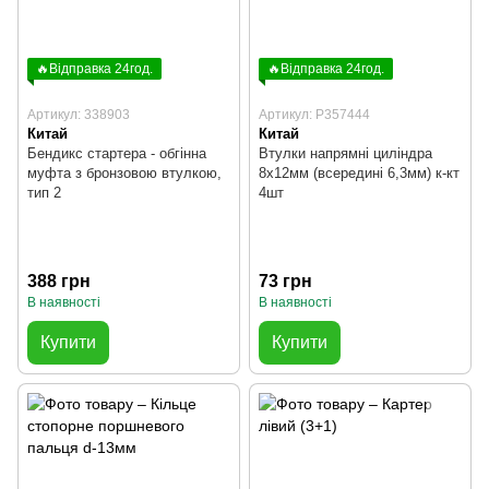
🔥Відправка 24год.
🔥Відправка 24год.
Артикул: 338903
Артикул: P357444
Китай
Китай
Бендикс стартера - обгінна
Втулки напрямні циліндра
муфта з бронзовою втулкою,
8x12мм (всередині 6,3мм) к-кт
тип 2
4шт
388 грн
73 грн
В наявності
В наявності
Купити
Купити