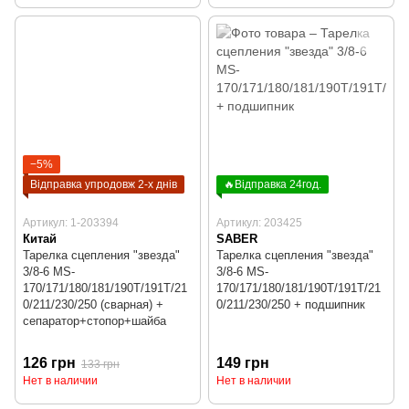
−5%
Відправка упродовж 2-х днів
🔥Відправка 24год.
Артикул: 1-203394
Артикул: 203425
Китай
SABER
Тарелка сцепления "звезда"
Тарелка сцепления "звезда"
3/8-6 MS-
3/8-6 MS-
170/171/180/181/190T/191T/21
170/171/180/181/190T/191T/21
0/211/230/250 (сварная) +
0/211/230/250 + подшипник
сепаратор+стопор+шайба
126 грн
149 грн
133 грн
Нет в наличии
Нет в наличии