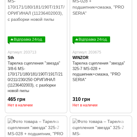
🔥Відправка 24год.
🔥Відправка 24год.
Артикул: 203713
Артикул: 203675
Sth
WINZOR
Тарелка сцепления "звезда"
Тарелка сцепления "звезда"
3/8-6 MS-
325-7 MS-028 +
170/171/180/181/190T/191T/21
подшипник+смазка, "PRO
0/211/230/250 ОРИГИНАЛ
SERIA"
(11236402003), с разборки
новой пилы
465 грн
310 грн
Нет в наличии
Нет в наличии