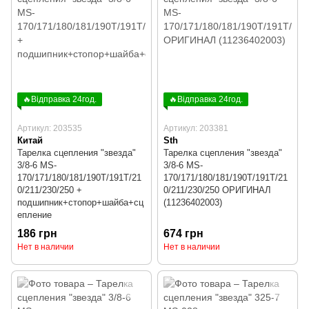
🔥Відправка 24год.
🔥Відправка 24год.
Артикул: 203535
Артикул: 203381
Китай
Sth
Тарелка сцепления "звезда"
Тарелка сцепления "звезда"
3/8-6 MS-
3/8-6 MS-
170/171/180/181/190T/191T/21
170/171/180/181/190T/191T/21
0/211/230/250 +
0/211/230/250 ОРИГИНАЛ
подшипник+стопор+шайба+сц
(11236402003)
епление
186 грн
674 грн
Нет в наличии
Нет в наличии