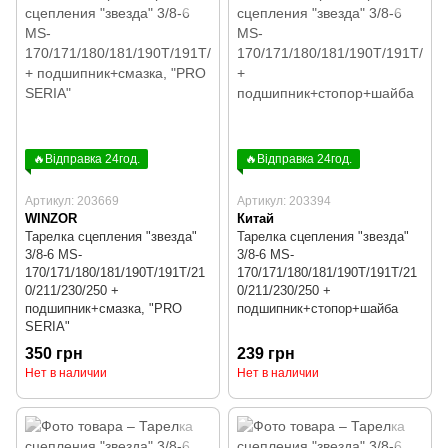
🔥Відправка 24год.
🔥Відправка 24год.
Артикул: 203669
Артикул: 203394
WINZOR
Китай
Тарелка сцепления "звезда"
Тарелка сцепления "звезда"
3/8-6 MS-
3/8-6 MS-
170/171/180/181/190T/191T/21
170/171/180/181/190T/191T/21
0/211/230/250 +
0/211/230/250 +
подшипник+смазка, "PRO
подшипник+стопор+шайба
SERIA"
350 грн
239 грн
Нет в наличии
Нет в наличии