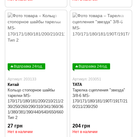
🔥Відправка 24год.
🔥Відправка 24год.
Артикул: 203133
Артикул: 203051
Китай
TATA
Кольцо стопорное шайбы
Тарелка сцепления "звезда"
тарелки MS-
3/8-6 MS-
170/171/180/181/200/210/211/2
170/171/180/181/190T/191T/21
30/250/260/290/310/341/360/36
0/211/230/250
1/380/381/390/440/640/650/660
Тип 2
27 грн
204 грн
Нет в наличии
Нет в наличии