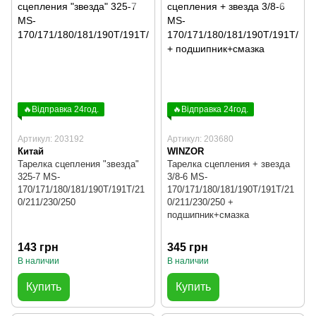
🔥Відправка 24год.
🔥Відправка 24год.
Артикул: 203192
Артикул: 203680
Китай
WINZOR
Тарелка сцепления "звезда"
Тарелка сцепления + звезда
325-7 MS-
3/8-6 MS-
170/171/180/181/190T/191T/21
170/171/180/181/190T/191T/21
0/211/230/250
0/211/230/250 +
подшипник+смазка
143 грн
345 грн
В наличии
В наличии
Купить
Купить