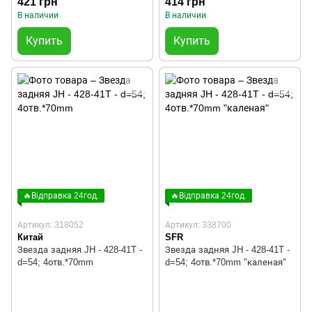
421 грн
414 грн
В наличии
В наличии
Купить
Купить
🔥Відправка 24год.
🔥Відправка 24год.
Артикул: 318052
Артикул: 338700
Китай
SFR
Звезда задняя JH - 428-41T -
Звезда задняя JH - 428-41T -
d=54; 4отв.*70mm
d=54; 4отв.*70mm "каленая"