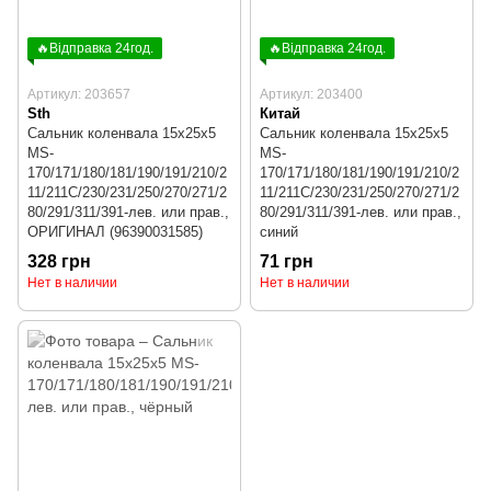
🔥Відправка 24год.
🔥Відправка 24год.
Артикул: 203657
Артикул: 203400
Sth
Китай
Сальник коленвала 15x25x5
Сальник коленвала 15x25x5
MS-
MS-
170/171/180/181/190/191/210/2
170/171/180/181/190/191/210/2
11/211C/230/231/250/270/271/2
11/211C/230/231/250/270/271/2
80/291/311/391-лев. или прав.,
80/291/311/391-лев. или прав.,
ОРИГИНАЛ (96390031585)
синий
328 грн
71 грн
Нет в наличии
Нет в наличии