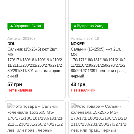
🔥Відправка 24год.
🔥Відправка 24год.
Артикул: 203303
Артикул: 203418
DDL
NOKER
Сальник (15x25x5) к-кт 2шт,
Сальник (15x25x5) к-кт 2шт,
MS-
MS-
170/171/180/181/190/191/210/2
170/171/180/181/190/191/210/2
11/211C/230/231/250/270/271/2
11/211C/230/231/250/270/271/2
80/291/311/391-лев. или прав.,
80/291/311/391-лев. или прав.,
синий
черный
57 грн
43 грн
Нет в наличии
Нет в наличии