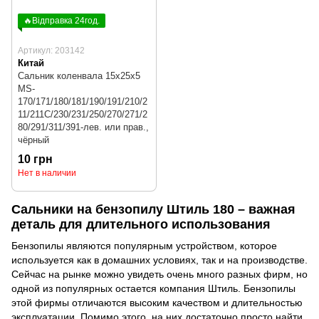
🔥Відправка 24год.
Артикул: 203142
Китай
Сальник коленвала 15x25x5
MS-
170/171/180/181/190/191/210/2
11/211C/230/231/250/270/271/2
80/291/311/391-лев. или прав.,
чёрный
10 грн
Нет в наличии
Сальники на бензопилу Штиль 180 – важная
деталь для длительного использования
Бензопилы являются популярным устройством, которое
используется как в домашних условиях, так и на производстве.
Сейчас на рынке можно увидеть очень много разных фирм, но
одной из популярных остается компания Штиль. Бензопилы
этой фирмы отличаются высоким качеством и длительностью
эксплуатации. Помимо этого, на них достаточно просто найти