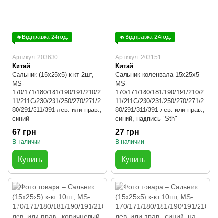
🔥Відправка 24год.
🔥Відправка 24год.
Артикул: 203630
Артикул: 203151
Китай
Китай
Сальник (15x25x5) к-кт 2шт,
Сальник коленвала 15x25x5
MS-
MS-
170/171/180/181/190/191/210/2
170/171/180/181/190/191/210/2
11/211C/230/231/250/270/271/2
11/211C/230/231/250/270/271/2
80/291/311/391-лев. или прав.,
80/291/311/391-лев. или прав.,
синий
синий, надпись "Sth"
67 грн
27 грн
В наличии
В наличии
Купить
Купить