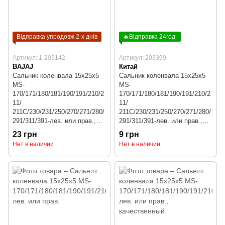
Відправка упродовж 2-х днів
🔥Відправка 24год.
Артикул: 1-203142
Артикул: 203399
BAJAJ
Китай
Сальник коленвала 15x25x5
Сальник коленвала 15x25x5
MS-
MS-
170/171/180/181/190/191/210/2
170/171/180/181/190/191/210/2
11/
11/
211C/230/231/250/270/271/280/
211C/230/231/250/270/271/280/
291/311/391-лев. или прав.,
291/311/391-лев. или прав.,
чёрный
чёрный
23 грн
9 грн
Нет в наличии
Нет в наличии