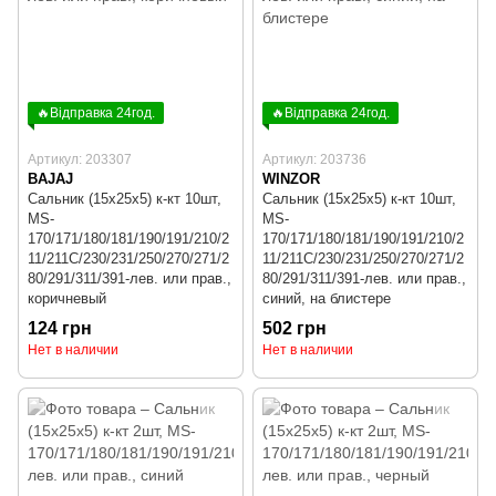
🔥Відправка 24год.
🔥Відправка 24год.
Артикул: 203307
Артикул: 203736
BAJAJ
WINZOR
Сальник (15x25x5) к-кт 10шт,
Сальник (15x25x5) к-кт 10шт,
MS-
MS-
170/171/180/181/190/191/210/2
170/171/180/181/190/191/210/2
11/211C/230/231/250/270/271/2
11/211C/230/231/250/270/271/2
80/291/311/391-лев. или прав.,
80/291/311/391-лев. или прав.,
коричневый
синий, на блистере
124 грн
502 грн
Нет в наличии
Нет в наличии