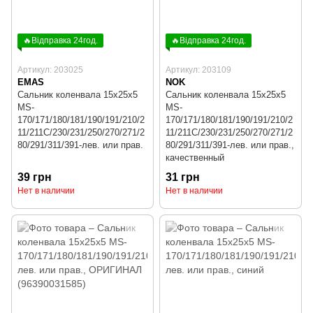
🔥Відправка 24год.
🔥Відправка 24год.
Артикул: 203025
Артикул: 203109
EMAS
NOK
Сальник коленвала 15x25x5
Сальник коленвала 15x25x5
MS-
MS-
170/171/180/181/190/191/210/2
170/171/180/181/190/191/210/2
11/211C/230/231/250/270/271/2
11/211C/230/231/250/270/271/2
80/291/311/391-лев. или прав.
80/291/311/391-лев. или прав.,
качественный
39 грн
31 грн
Нет в наличии
Нет в наличии