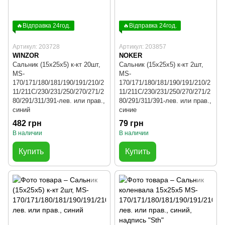
🔥Відправка 24год.
🔥Відправка 24год.
Артикул: 203728
Артикул: 203857
WINZOR
NOKER
Сальник (15x25x5) к-кт 20шт,
Сальник (15x25x5) к-кт 2шт,
MS-
MS-
170/171/180/181/190/191/210/2
170/171/180/181/190/191/210/2
11/211C/230/231/250/270/271/2
11/211C/230/231/250/270/271/2
80/291/311/391-лев. или прав.,
80/291/311/391-лев. или прав.,
синий
синие
482 грн
79 грн
В наличии
В наличии
Купить
Купить