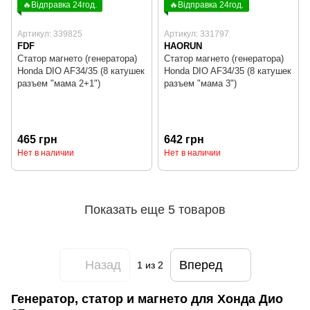
🔥Відправка 24год.
🔥Відправка 24год.
Артикул: 339825
Артикул: 331797
FDF
HAORUN
Статор магнето (генератора)
Статор магнето (генератора)
Honda DIO AF34/35 (8 катушек
Honda DIO AF34/35 (8 катушек
разъем "мама 2+1")
разъем "мама 3")
465 грн
642 грн
Нет в наличии
Нет в наличии
Показать еще 5 товаров
Назад
Вперед
1
из 2
Генератор, статор и магнето для Хонда Дио