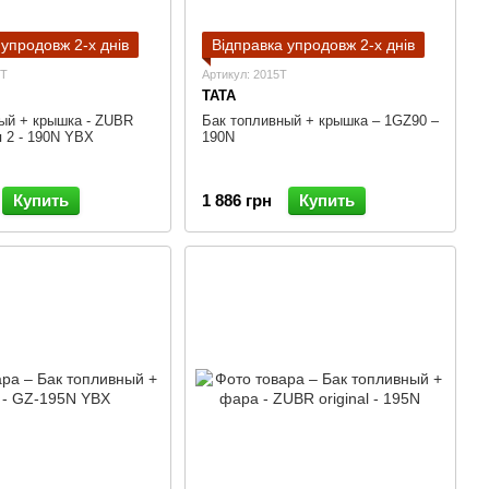
 упродовж 2-х днів
Відправка упродовж 2-х днів
1T
Артикул: 2015T
TATA
ый + крышка - ZUBR
Бак топливный + крышка – 1GZ90 –
п 2 - 190N YBX
190N
Купить
1 886 грн
Купить