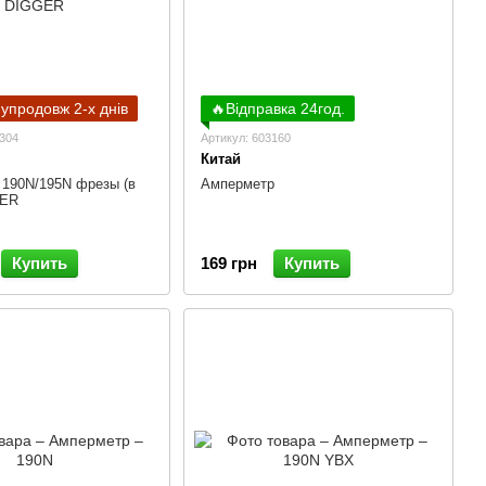
 упродовж 2-х днів
🔥Відправка 24год.
5304
Артикул: 603160
Китай
 190N/195N фрезы (в
Амперметр
GER
Купить
169 грн
Купить