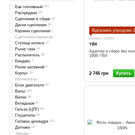
Бак топливный
107
Распредвал
25
Сцепление в сборе
14
Диски сцепления
26
Відправка упродовж 2
Корзина сцепления
1
Сцепления вариатор
0
Артикул: 12384T
Ступица колеса
14
YBX
Рычаг газа
14
Адаптер в сборе без кол
Распылитель
29
190N YBX
Бендикс
7
Ролик натяжной
9
2 745 грн
Купить
Корпус
15
Натяжители
0
Блок двигателя
57
Валы
124
Вилки
48
Вкладыши
57
Гильза (ЦПГ)
88
Глушители
54
Головка цилиндра
115
Датчики
18
Звезды
0