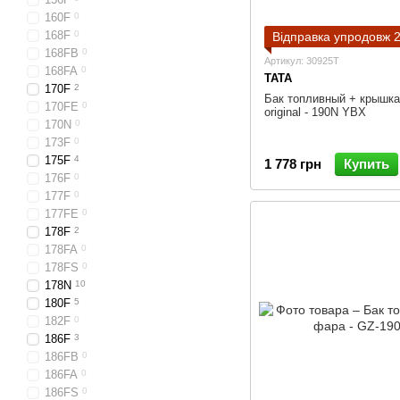
160F
0
168F
0
Відправка упродовж 2
168FB
0
Артикул: 30925T
168FA
0
TATA
170F
2
Бак топливный + крышка
170FE
0
original - 190N YBX
170N
0
173F
0
175F
4
1 778 грн
Купить
176F
0
177F
0
177FE
0
178F
2
178FA
0
178FS
0
178N
10
180F
5
182F
0
186F
3
186FB
0
186FA
0
186FS
0