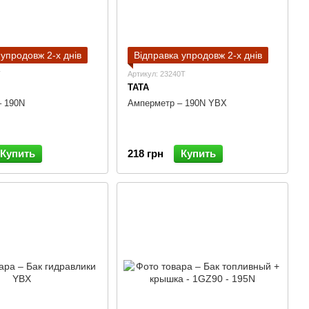
 упродовж 2-х днів
Відправка упродовж 2-х днів
T
Артикул: 23240T
TATA
– 190N
Амперметр – 190N YBX
Купить
218 грн
Купить