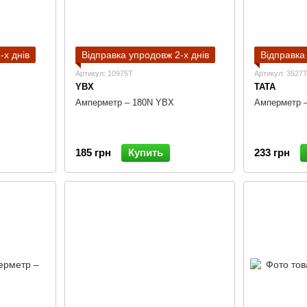
-х днів
Відправка упродовж 2-х днів
Відправка
Артикул: 10975T
Артикул: 3527
YBX
TATA
Амперметр – 180N YBX
Амперметр 
185 грн
Купить
233 грн