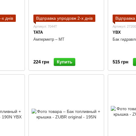
-х днів
Відправка упродовж 2-х днів
Відправка
Артикул: 7044T
Артикул: 2720
TATA
YBX
Амперметр – МТ
Бак гидравл
224 грн
Купить
515 грн