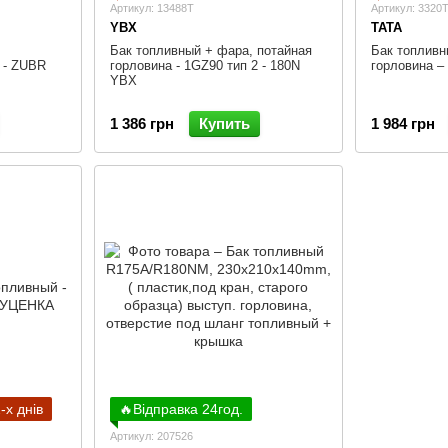
Артикул: 13488T
Артикул: 3320
YBX
TATA
Бак топливный + фара, потайная
Бак топливн
 - ZUBR
горловина - 1GZ90 тип 2 - 180N
горловина –
YBX
1 386 грн
Купить
1 984 грн
-х днів
🔥Відправка 24год.
Артикул: 207526