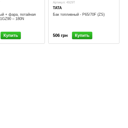
T
Артикул: 4929T
TATA
ый + фара, потайная
Бак топливный - P65/70F (ZS)
 1GZ90 – 180N
Купить
506 грн
Купить