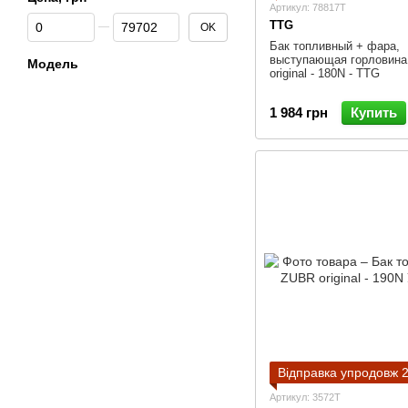
Артикул: 78817T
От Цена, грн
До Цена, грн
TTG
OK
Бак топливный + фара,
выступающая горловина
Модель
original - 180N - TTG
1 984 грн
Купить
Відправка упродовж 2
Артикул: 3572T