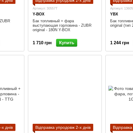
-х днів
Відправка упродовж 2-х днів
Відправка
Артикул: 30557T
Артикул: 1360
Y-BOX
YBX
 ZUBR
Бак топливный + фара
Бак топливн
выступающая горловина - ZUBR
original (ти
original - 180N Y-BOX
1 710 грн
Купить
1 244 грн
-х днів
Відправка упродовж 2-х днів
Відправка