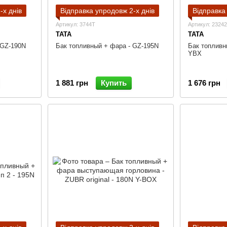
-х днів
Відправка упродовж 2-х днів
Відправка
Артикул: 3744T
Артикул: 2324
TATA
TATA
 GZ-190N
Бак топливный + фара - GZ-195N
Бак топливн
YBX
1 881 грн
Купить
1 676 грн