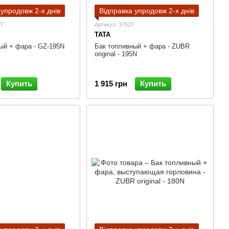
 упродовж 2-х днів
Відправка упродовж 2-х днів
2T
Артикул: 3752T
TATA
ый + фара - GZ-195N
Бак топливный + фара - ZUBR
original - 195N
Купить
1 915 грн
Купить