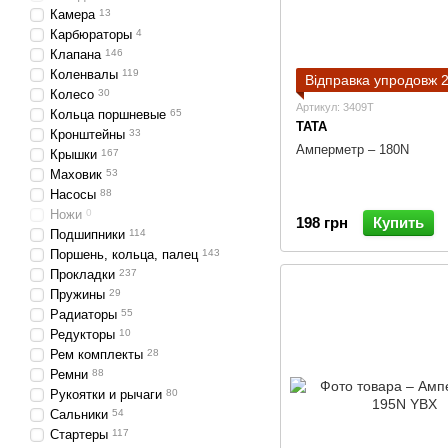
Камера
13
Карбюраторы
4
Клапана
146
Коленвалы
119
Відправка упродовж 2
Колесо
30
Артикул: 3409T
Кольца поршневые
65
TATA
Кронштейны
33
Амперметр – 180N
Крышки
167
Маховик
53
Насосы
88
Ножи
0
198 грн
Купить
Подшипники
114
Поршень, кольца, палец
143
Прокладки
237
Пружины
29
Радиаторы
55
Редукторы
10
Рем комплекты
28
Ремни
88
Рукоятки и рычаги
80
Сальники
54
Стартеры
117