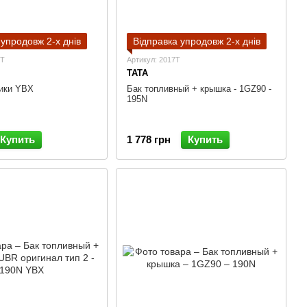
 упродовж 2-х днів
Відправка упродовж 2-х днів
0T
Артикул: 2017T
TATA
ики YBX
Бак топливный + крышка - 1GZ90 -
195N
Купить
1 778 грн
Купить