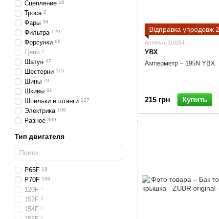
Сцепление
16
Троса
2
Фары
36
Відправка упродовж 2
Фильтра
129
Форсунки
66
Артикул: 11825T
Цепи
0
YBX
Шатун
47
Амперметр – 195N YBX
Шестерни
115
Шины
70
Шкивы
61
215 грн
Купить
Шпильки и штанги
127
Электрика
106
Разное
309
Тип двигателя
P65F
19
P70F
106
120F
0
152F
0
154F
0
156F
0