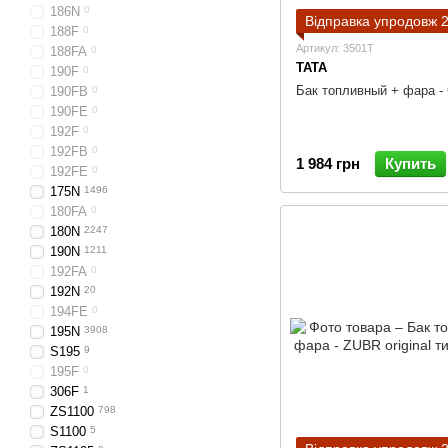
186N
0
Відправка упродовж 2
188F
0
Артикул: 3501T
188FA
0
TATA
190F
0
Бак топливный + фара -
190FB
0
190FE
0
192F
0
192FB
0
1 984 грн
Купить
192FE
0
175N
1496
180FA
0
180N
2247
190N
1211
192FA
0
192N
20
194FE
0
195N
3908
S195
9
195F
0
306F
1
ZS1100
798
S1100
5