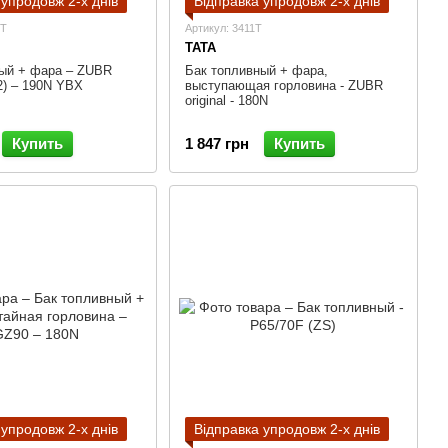
 упродовж 2-х днів
Відправка упродовж 2-х днів
5T
Артикул: 3411T
TATA
ый + фара – ZUBR
Бак топливный + фара,
п 2) – 190N YBX
выступающая горловина - ZUBR
original - 180N
Купить
1 847 грн
Купить
 упродовж 2-х днів
Відправка упродовж 2-х днів