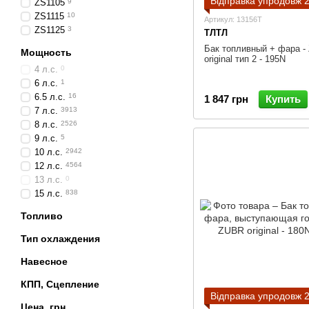
Відправка упродовж 2
ZS1105
9
ZS1115
10
Артикул: 13156T
ZS1125
3
ТЛТЛ
Бак топливный + фара -
Мощность
original тип 2 - 195N
4 л.с.
0
6 л.с.
1
6.5 л.с.
16
1 847 грн
Купить
7 л.с.
3913
8 л.с.
2526
9 л.с.
5
10 л.с.
2942
12 л.с.
4564
13 л.с.
0
15 л.с.
838
Топливо
Тип охлаждения
Навесное
КПП, Сцепление
Відправка упродовж 2
Цена, грн