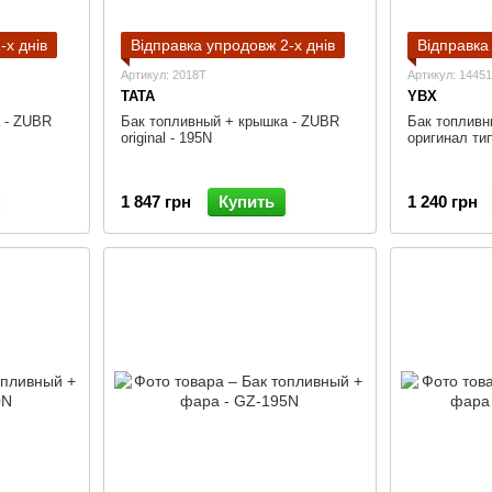
-х днів
Відправка упродовж 2-х днів
Відправка
Артикул: 2018T
Артикул: 1445
TATA
YBX
 - ZUBR
Бак топливный + крышка - ZUBR
Бак топливн
original - 195N
оригинал ти
1 847 грн
Купить
1 240 грн