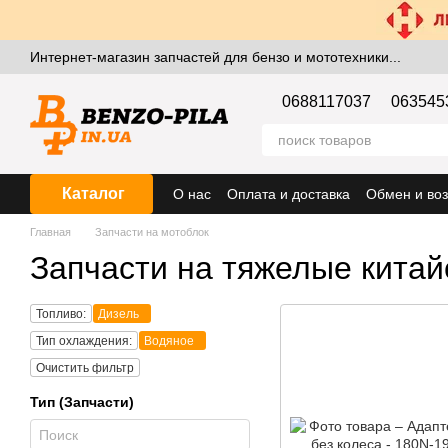
Перейти к основному контенту
Интернет-магазин запчастей для бензо и мототехники...
0688117037
063545
Каталог
О нас
Оплата и доставка
Обмен и воз
Главная
Запчасти на мотоблок
Запчасти на тяжелые китай
Топливо:
Дизель
Тип охлаждения:
Водяное
Очистить фильтр
Тип (Запчасти)