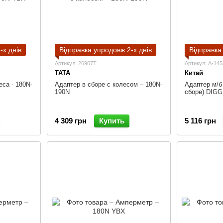
-х днів
Відправка упродовж 2-х днів
Відправка
Артикул: 26907T
Артикул: A-14
TATA
Китай
еса - 180N-
Адаптер в сборе с колесом – 180N-
Адаптер м/б
190N
сборе) DIG
4 309 грн
Купить
5 116 грн