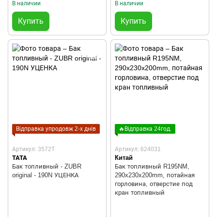
В наличии
В наличии
Купить
Купить
Відправка упродовж 2-х днів
🔥Відправка 24год.
Артикул: 3572T
Артикул: 624031
TATA
Китай
Бак топливный - ZUBR
Бак топливный R195NM,
original - 190N УЦЕНКА
290x230x200mm, потайная
горловина, отверстие под
кран топливный