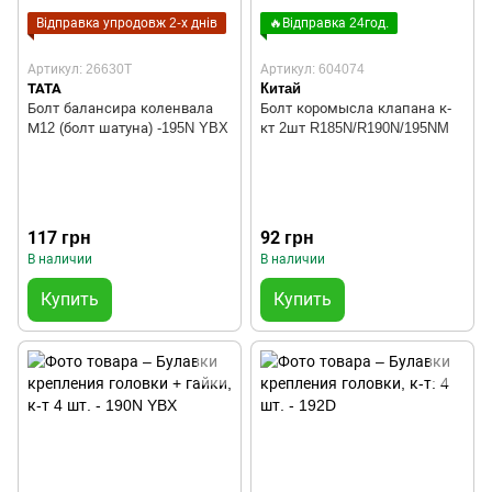
Відправка упродовж 2-х днів
🔥Відправка 24год.
Артикул: 26630T
Артикул: 604074
TATA
Китай
Болт балансира коленвала
Болт коромысла клапана к-
М12 (болт шатуна) -195N YBX
кт 2шт R185N/R190N/195NM
117 грн
92 грн
В наличии
В наличии
Купить
Купить