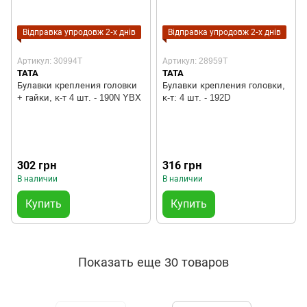
Відправка упродовж 2-х днів
Відправка упродовж 2-х днів
Артикул: 30994T
Артикул: 28959T
TATA
TATA
Булавки крепления головки
Булавки крепления головки,
+ гайки, к-т 4 шт. - 190N YBX
к-т: 4 шт. - 192D
302 грн
316 грн
В наличии
В наличии
Купить
Купить
Показать еще 30 товаров