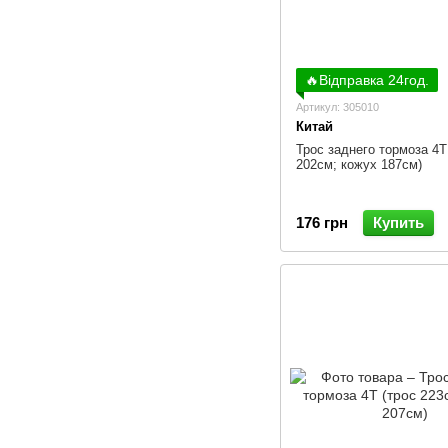
🔥Відправка 24год.
Артикул: 305010
Китай
Трос заднего тормоза 4Т
202см; кожух 187см)
176 грн
Купить