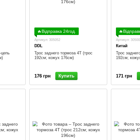
🔥Відправка 24год.
🔥Відправ
Артикул: 305052
Артикул: 3050
DDL
Китай
-цепь
Трос заднего тормоза 4Т (трос
Трос заднего
м)
192см; кожух 176см)
192см; кожу
176 грн
Купить
171 грн