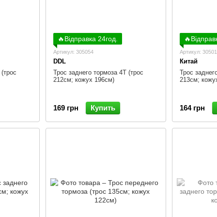
🔥Відправка 24год.
🔥Відправ
Артикул: 305054
Артикул: 30501
DDL
Китай
 (трос
Трос заднего тормоза 4Т (трос
Трос заднего
212см; кожух 196см)
213см; кожу
169 грн
Купить
164 грн