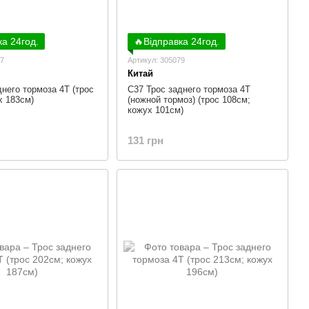
ка 24год.
🔥Відправка 24год.
87
Артикул: 305079
Китай
днего тормоза 4Т (трос
C37 Трос заднего тормоза 4Т
х 183см)
(ножной тормоз) (трос 108см;
кожух 101см)
131 грн