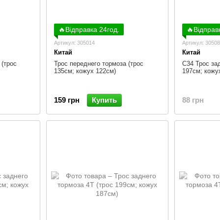
🔥Відправка 24год.
🔥Відправ
Артикул: 305014
Артикул: 3050
Китай
Китай
 (трос
Трос переднего тормоза (трос
C34 Трос за
135см; кожух 122см)
197см; кожу
159 грн
Купить
88 грн