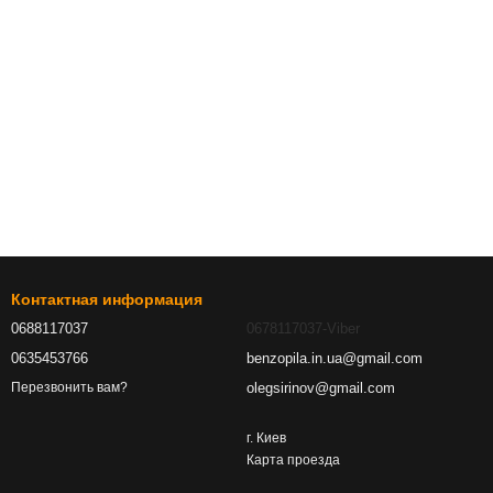
Контактная информация
0688117037
0678117037-Viber
0635453766
benzopila.in.ua@gmail.com
olegsirinov@gmail.com
Перезвонить вам?
г. Киев
Карта проезда