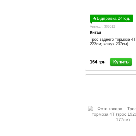
🔥Відправка 24год.
Артикул: 305012
Китай
Трос заднего тормоза 4Т
223см; кожух 207см)
164 грн
Купить