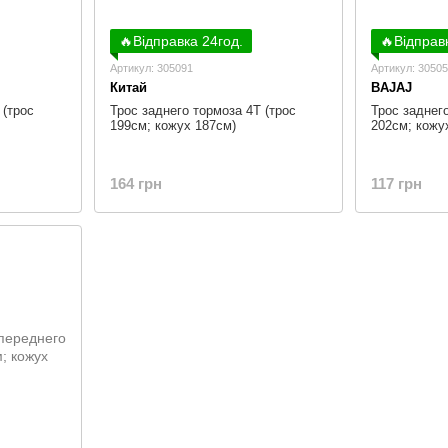
🔥Відправка 24год.
🔥Відправ
Артикул: 305091
Артикул: 3050
Китай
BAJAJ
 (трос
Трос заднего тормоза 4Т (трос
Трос заднего
199см; кожух 187см)
202см; кожу
164 грн
117 грн