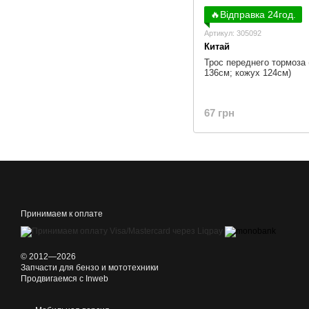
🔥Відправка 24год.
Артикул: 305092
Китай
Трос переднего тормоза 
136см; кожух 124см)
67 грн
Принимаем к оплате
© 2012—2026
Запчасти для бензо и мототехники
Продвигаемся c Inweb