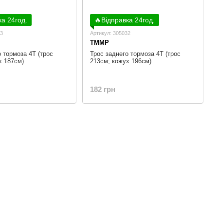
ка 24год.
🔥Відправка 24год.
53
Артикул: 305032
TMMP
 тормоза 4Т (трос
Трос заднего тормоза 4Т (трос
х 187см)
213см; кожух 196см)
182 грн