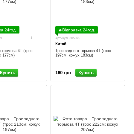
ка 24год.
🔥Відправка 24год.
1
09
Артикул: 305075
Китай
 тормоза 4Т (трос
Трос заднего тормоза 4Т (трос
х 177см)
197см; кожух 183см)
Купить
160 грн
Купить