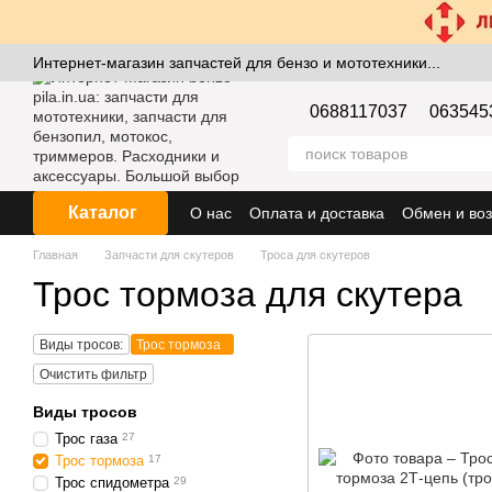
Перейти к основному контенту
Интернет-магазин запчастей для бензо и мототехники...
0688117037
063545
Каталог
О нас
Оплата и доставка
Обмен и воз
Главная
Запчасти для скутеров
Троса для скутеров
Трос тормоза для скутера
Виды тросов:
Трос тормоза
Очистить фильтр
Виды тросов
Трос газа
27
Трос тормоза
17
Трос спидометра
29