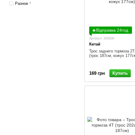
Разное
3
🔥Відправка 24год.
Артикул: 305008
Китай
Трос заднего тормоза 2Т
(трос 187см; кожух 177с
169 грн
Купить