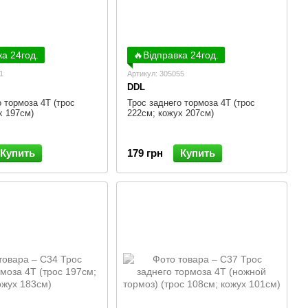
ка 24год.
🔥Відправка 24год.
1
Артикул: 305055
DDL
 тормоза 4Т (трос
Трос заднего тормоза 4Т (трос
х 197см)
222см; кожух 207см)
Купить
179 грн
Купить