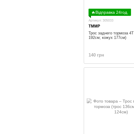
🔥Відправка 24год.
Артикул: 305033
TMMP
Трос заднего тормоза 4Т
192см; кожух 177см)
140 грн