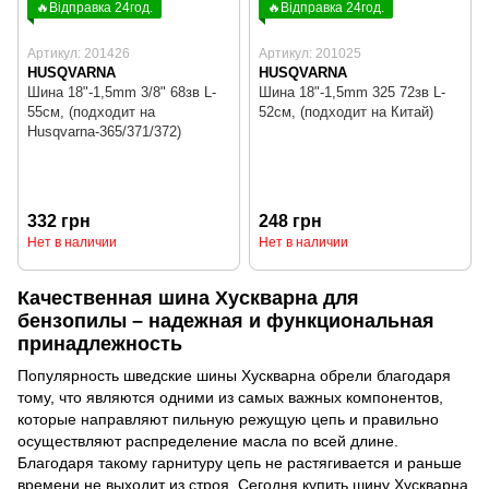
🔥Відправка 24год.
🔥Відправка 24год.
Артикул: 201426
Артикул: 201025
HUSQVARNA
HUSQVARNA
Шина 18"-1,5mm 3/8" 68зв L-
Шина 18"-1,5mm 325 72зв L-
55см, (подходит на
52см, (подходит на Китай)
Husqvarna-365/371/372)
332 грн
248 грн
Нет в наличии
Нет в наличии
Качественная шина Хускварна для
бензопилы – надежная и функциональная
принадлежность
Популярность шведские шины Хускварна обрели благодаря
тому, что являются одними из самых важных компонентов,
которые направляют пильную режущую цепь и правильно
осуществляют распределение масла по всей длине.
Благодаря такому гарнитуру цепь не растягивается и раньше
времени не выходит из строя. Сегодня купить шину Хускварна