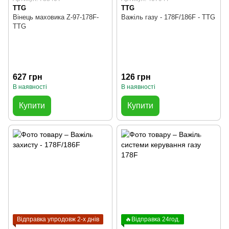
TTG
TTG
Вінець маховика Z-97-178F-
Важіль газу - 178F/186F - TTG
TTG
627 грн
126 грн
В наявності
В наявності
Купити
Купити
Відправка упродовж 2-х днів
🔥Відправка 24год.