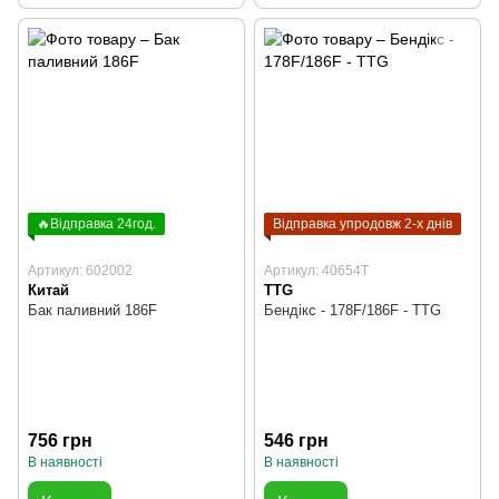
🔥Відправка 24год.
Відправка упродовж 2-х днів
Артикул: 602002
Артикул: 40654T
Китай
TTG
Бак паливний 186F
Бендікс - 178F/186F - TTG
756 грн
546 грн
В наявності
В наявності