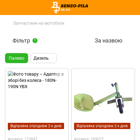
Запчастини на мотоблок
Фільтр
За назвою
1
Паливо
Дизель
Відправка упродовж 2-х днів
Відправка упродовж 2-х днів
Артикул: 12384T
Артикул: 26907T