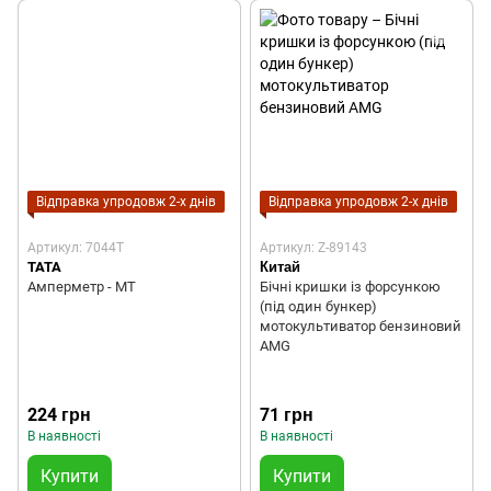
Відправка упродовж 2-х днів
Відправка упродовж 2-х днів
Артикул: 7044T
Артикул: Z-89143
TATA
Китай
Амперметр - МТ
Бічні кришки із форсункою
(під один бункер)
мотокультиватор бензиновий
AMG
224 грн
71 грн
В наявності
В наявності
Купити
Купити