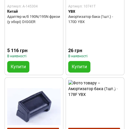
Артикул: A-145304
Артикул: 10741T
Китай
YBX
Адаптер м/б 190N/195N фрези
Амортизатор бака (1шт.) -
(у зборі) DIGGER
170D YBX
5 116 грн
26 грн
В наявності
В наявності
Купити
Купити