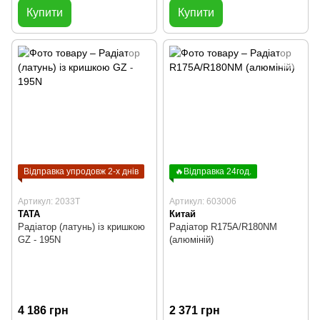
Купити
Купити
Відправка упродовж 2-х днів
🔥Відправка 24год.
Артикул: 2033T
Артикул: 603006
TATA
Китай
Радіатор (латунь) із кришкою
Радіатор R175A/R180NM
GZ - 195N
(алюміній)
4 186 грн
2 371 грн