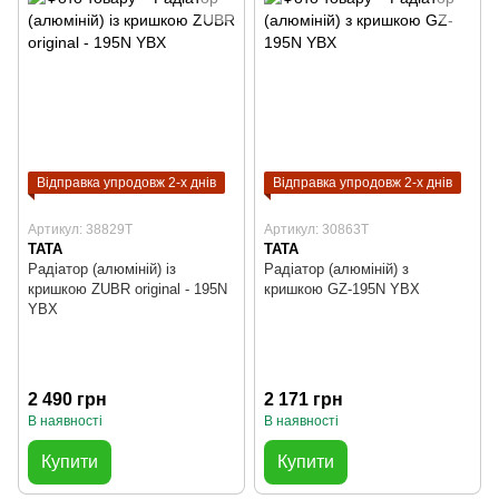
Відправка упродовж 2-х днів
Відправка упродовж 2-х днів
Артикул: 38829T
Артикул: 30863T
TATA
TATA
Радіатор (алюміній) із
Радіатор (алюміній) з
кришкою ZUBR original - 195N
кришкою GZ-195N YBX
YBX
2 490 грн
2 171 грн
В наявності
В наявності
Купити
Купити