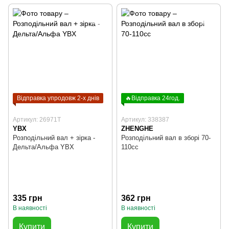
Відправка упродовж 2-х днів
🔥Відправка 24год.
Артикул: 26971T
Артикул: 338387
YBX
ZHENGHE
Розподільний вал + зірка -
Розподільний вал в зборі 70-
Дельта/Альфа YBX
110cc
335 грн
362 грн
В наявності
В наявності
Купити
Купити