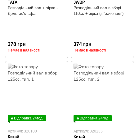
TATA
JWBP
Розподільний вал + зірка -
Розподільний вал в зборі
Дельта/Альфа
110cc + зірка (з "зачепом")
378 грн
374 грн
Немає в наявності
Немає в наявності
🔥Відправка 24год.
🔥Відправка 24год.
Артикул: 320100
Артикул: 320235
Китай
Китай