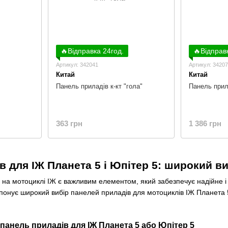
🔥Відправка 24год.
🔥Відправ
Артикул: 342041
Артикул: 3420
Китай
Китай
Панель приладів к-кт "гола"
Панель прил
363 грн
1 386 грн
 для ІЖ Планета 5 і Юпітер 5: широкий виб
 на мотоциклі ІЖ є важливим елементом, який забезпечує надійне і
понує широкий вибір панелей приладів для мотоциклів ІЖ Планета 5
 панель приладів для ІЖ Планета 5 або Юпітер 5