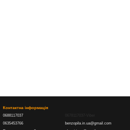
Контактна інформація
0688117037
0678117037-Viber
0635453766
benzopila.in.ua@gmail.com