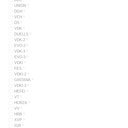
UNION
0
DGH
0
VCH
0
DS
0
VDK
0
DUELLS
0
VDK-2
0
EVO-2
0
VDK-3
0
EVO-3
0
VDKI
0
FES
0
VDKI-2
0
GINTANA
0
VDKI-3
0
HEFEI
0
VT
0
HORZA
0
VV
0
HRB
0
XVP
0
IGR
0