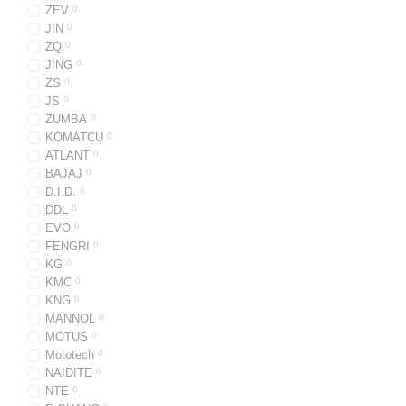
ZEV
0
JIN
0
ZQ
0
JING
0
ZS
0
JS
0
ZUMBA
0
KOMATCU
0
ATLANT
0
BAJAJ
0
D.I.D.
0
DDL
0
EVO
0
FENGRI
0
KG
0
KMC
0
KNG
0
MANNOL
0
MOTUS
0
Mototech
0
NAIDITE
0
NTE
0