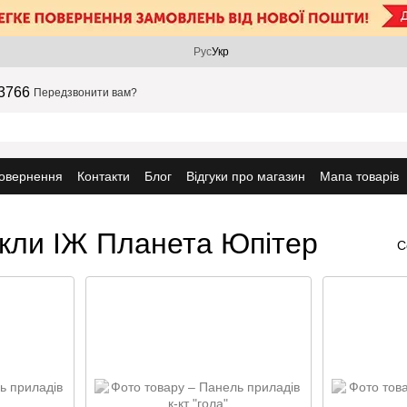
Рус
Укр
3766
Передзвонити вам?
повернення
Контакти
Блог
Відгуки про магазин
Мапа товарів
кли ІЖ Планета Юпітер
С