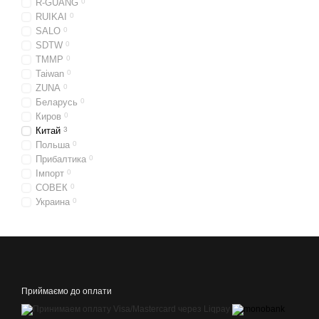
R-GUANG
0
RUIKAI
0
SALO
0
SDTW
0
TMMP
0
Taiwan
0
ZUNA
0
Беларусь
0
Киров
0
Китай
3
Польша
0
Прибалтика
0
Імпорт
0
СОВЕК
0
Украина
0
Приймаємо до оплати