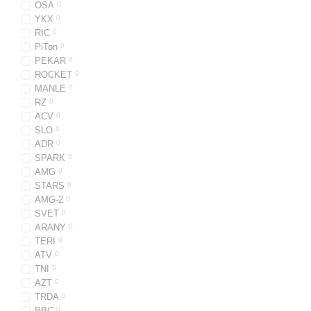
OSA
0
YKX
0
RIC
0
PiTon
0
PEKAR
0
ROCKET
0
MANLE
0
RZ
0
ACV
0
SLO
0
ADR
0
SPARK
0
AMG
0
STARS
0
AMG-2
0
SVET
0
ARANY
0
TERI
0
ATV
0
TNI
0
AZT
0
TRDA
0
BBC
0