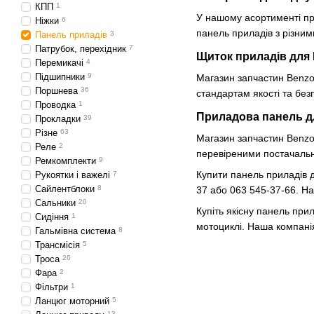
КПП
1
У нашому асортименті пре
Ніжки
6
панель приладів з різним
Панель приладів
3
Патрубок, перехідник
7
Щиток приладів для І
Перемикачі
4
Підшипники
9
Магазин запчастин Benzo-
Поршнева
36
стандартам якості та безп
Проводка
1
Приладова панель для
Прокладки
39
Різне
63
Магазин запчастин Benzo-
Реле
2
перевіреними постачальни
Ремкомплекти
9
Купити панель приладів д
Рукоятки і важелі
7
Сайлентблоки
8
37 або 063 545-37-66. На
Сальники
20
Купіть якісну панель при
Сидіння
1
мотоциклі. Наша компанія
Гальмівна система
8
Трансмісія
5
Троса
26
Фара
2
Фільтри
1
Ланцюг моторний
5
13