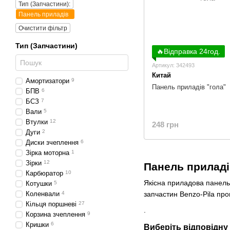
Тип (Запчастини):
Панель приладів
Очистити фільтр
Тип (Запчастини)
🔥Відправка 24год.
Артикул: 342493
Китай
Амортизатори
9
Панель приладів "гола"
БПВ
6
БСЗ
7
Вали
5
Втулки
12
248 грн
Дуги
2
Диски зчеплення
6
Зірка моторна
1
Зірки
12
Панель приладів
Карбюратор
10
Якісна приладова панель
Котушки
5
Коленвали
4
запчастин Benzo-Pila про
Кільця поршневі
27
.
Корзина зчеплення
9
Кришки
6
Виберіть відповідну