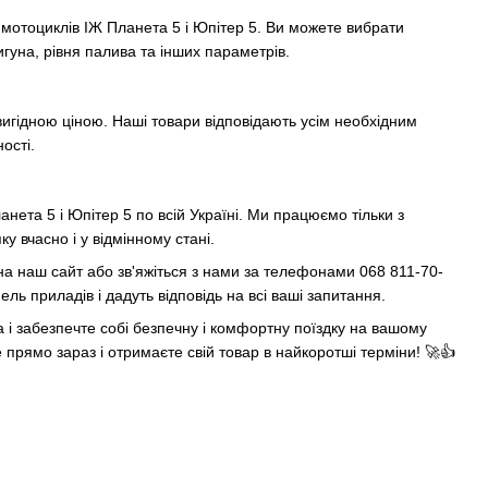
я мотоциклів ІЖ Планета 5 і Юпітер 5. Ви можете вибрати
уна, рівня палива та інших параметрів.
вигідною ціною. Наші товари відповідають усім необхідним
ості.
нета 5 і Юпітер 5 по всій Україні. Ми працюємо тільки з
 вчасно і у відмінному стані.
 на наш сайт або зв'яжіться з нами за телефонами 068 811-70-
ь приладів і дадуть відповідь на всі ваші запитання.
a і забезпечте собі безпечну і комфортну поїздку на вашому
прямо зараз і отримаєте свій товар в найкоротші терміни! 🚀👍