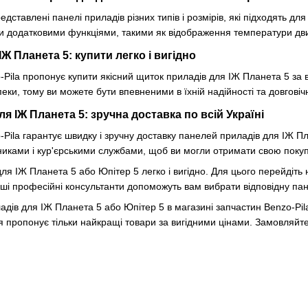
дставлені панелі приладів різних типів і розмірів, які підходять дл
и додатковими функціями, такими як відображення температури двиг
Ж Планета 5: купити легко і вигідно
Pila пропонує купити якісний щиток приладів для ІЖ Планета 5 за 
еки, тому ви можете бути впевненими в їхній надійності та довговічн
 ІЖ Планета 5: зручна доставка по всій Україні
Pila гарантує швидку і зручну доставку панелей приладів для ІЖ Пла
ками і кур'єрськими службами, щоб ви могли отримати свою покупку
ля ІЖ Планета 5 або Юпітер 5 легко і вигідно. Для цього перейдіть
ші професійні консультанти допоможуть вам вибрати відповідну панел
ладів для ІЖ Планета 5 або Юпітер 5 в магазині запчастин Benzo-Pil
 пропонує тільки найкращі товари за вигідними цінами. Замовляйте 