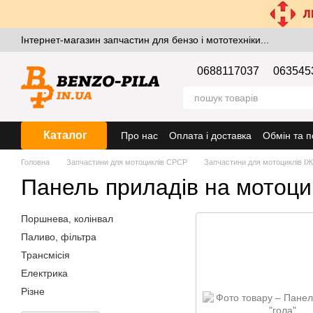
Перейти к основному контенту
Інтернет-магазин запчастин для бензо і мототехніки...
0688117037
063545
Каталог
Про нас
Оплата і доставка
Обмін та 
Головна
Запчастини для мотоциклів СРСР
Запчастини для мотоциклів ІЖ
Панель приладів на мотоци
Поршнева, колінвал
Паливо, фільтра
Трансмісія
Електрика
Різне