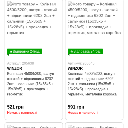
🔥Відправка 24год.
🔥Відправка 24год.
Артикул: 205638
Артикул: 205645
WINZOR
WINZOR
Колінвал 4500/5200, шатун -
Колінвал 4500/5200, шатун -
жовтий + підшипники 6202-
жовтий + підшипники 6202-
2шт + сальники (15x35x5 +
2шт + сальники (15x35x5 +
15x28x5) + прокладка +
15x28x5) + прокладка +
герметик
герметик, металева коробка
521 грн
591 грн
Немає в наявності
Немає в наявності