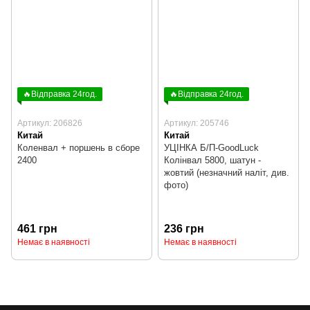
🔥Відправка 24год.
🔥Відправка 24год.
Артикул: 206826
Артикул: 205746
Китай
Китай
Коленвал + поршень в сборе
УЦІНКА Б/П-GoodLuck
2400
Колінвал 5800, шатун -
жовтий (незначний наліт, див.
фото)
461 грн
236 грн
Немає в наявності
Немає в наявності