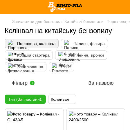
Запчастини для бензопил
Китайські бензопили
Поршнева, к
Колінвал на китайську бензопилу
Поршнева, колінвал
Паливо, фільтра
Кришка стартера
Зчеплення, зірочки
Запалювання
Різне
Фільтр
За назвою
1
Тип (Запчастини):
Коленвал