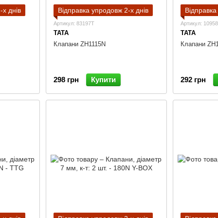
-х днів
Відправка упродовж 2-х днів
Відправка
Артикул: 83197T
Артикул: 1095
TATA
TATA
Клапани ZH1115N
Клапани ZH
298 грн
Купити
292 грн