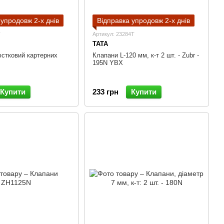
 упродовж 2-х днів
Відправка упродовж 2-х днів
T
Артикул: 23284T
TATA
стковий картерних
Клапани L-120 мм, к-т 2 шт. - Zubr -
195N YBX
Купити
233 грн
Купити