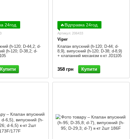
ка 24год.
🔥Відправка 24год.
3
Артикул: 206433
Viper
ний (h-120; D-44,2; d-
Клапан впускний (h-120; D-44; d-
ий (h-120; D-38,2; d-
8,9), випускний (h-120; D-38; d-8,9)
1105
+ клапанний механізм к-кт JD1105
Купити
358 грн
Купити