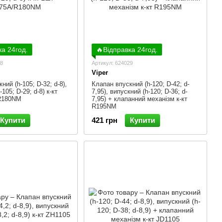
ка 24год.
🔥Відправка 24год.
78
Артикул: 624029
Viper
ний (h-105; D-32; d-8),
Клапан впускний (h-120; D-42; d-
105; D-29; d-8) к-кт
7,95), випускний (h-120; D-36; d-
R180NM
7,95) + клапанний механізм к-кт
R195NM
Купити
421 грн
Купити