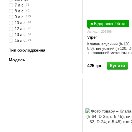
7 л.с.
71
8 л.с.
40
9 л.с.
115
10 л.с.
61
🔥Відправка 24год.
12 л.с.
45
Артикул: 203898
13 л.с.
51
Viper
15 л.с.
24
Клапан впускний (h-120; 
8,9), випускний (h-120; D-
Тип охолодження
+ клапанний механізм к-
Модель
425 грн
Купити