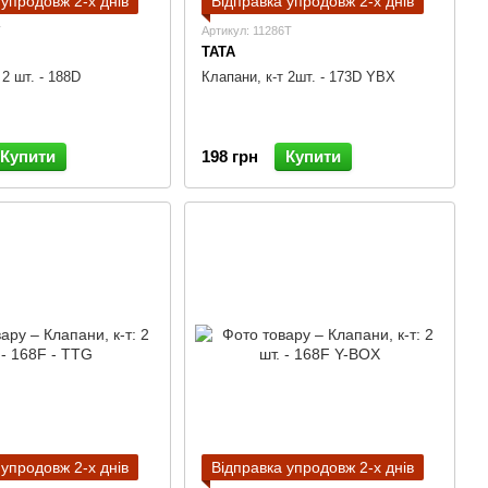
 упродовж 2-х днів
Відправка упродовж 2-х днів
T
Артикул: 11286T
TATA
 2 шт. - 188D
Клапани, к-т 2шт. - 173D YBX
Купити
198 грн
Купити
 упродовж 2-х днів
Відправка упродовж 2-х днів