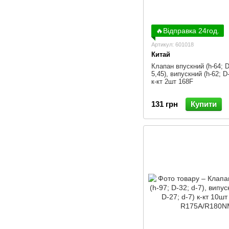
🔥Відправка 24год.
Артикул: 601018
Китай
Клапан впускний (h-64; D
5,45), випускний (h-62; D-
к-кт 2шт 168F
131 грн
Купити