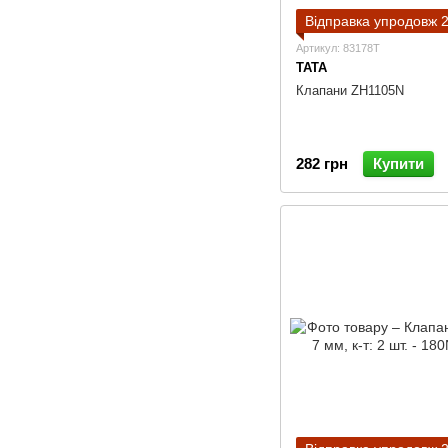
Відправка упродовж 2
Артикул: 83178T
TATA
Клапани ZH1105N
282 грн
Купити