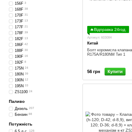
156F
3
168F
38
170F
31
173F
13
177F
21
🔥Відправка 24год.
178F
39
Артикул: 603084
182F
13
Китай
186F
42
Болт коромисла клапана
188F
30
R175A/R180NM Тип 1
190F
16
192F
8
175N
24
56 грн
Купити
180N
39
190N
12
195N
33
ZS1100
24
Паливо
Дизель
207
Бензин
88
Потужність
6.5 л.с.
126