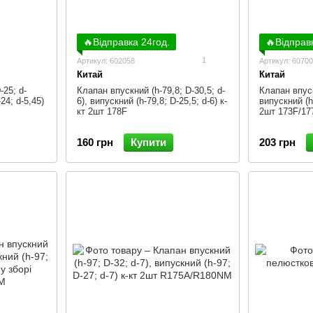
🔥Відправка 24год.
🔥Відправ
1
Артикул: 602058
Артикул: 6070
Китай
Китай
-25; d-
Клапан впускний (h-79,8; D-30,5; d-
Клапан впуск
24; d-5,45)
6), випускний (h-79,8; D-25,5; d-6) к-
випускний (h-
кт 2шт 178F
2шт 173F/17
160 грн
Купити
203 грн