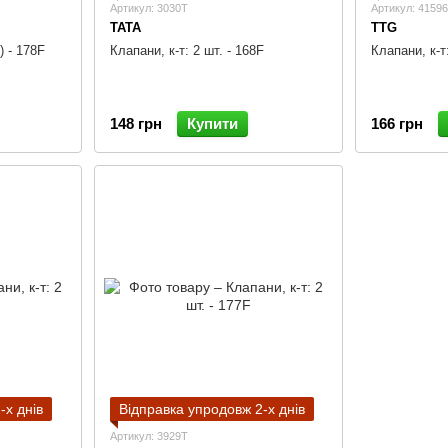
Артикул: 3030T
Артикул: 4159
TATA
TTG
) - 178F
Клапани, к-т: 2 шт. - 168F
Клапани, к-т
148 грн
Купити
166 грн
-х днів
Відправка упродовж 2-х днів
Артикул: 3929T