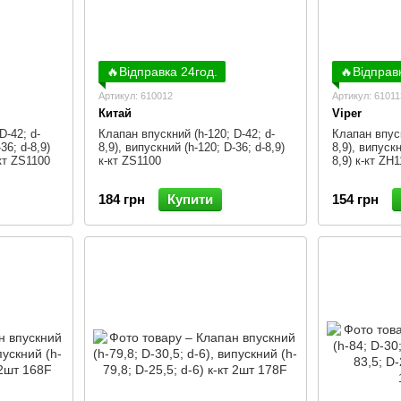
🔥Відправка 24год.
🔥Відправ
Артикул: 610012
Артикул: 61011
Китай
Viper
D-42; d-
Клапан впускний (h-120; D-42; d-
Клапан впуск
36; d-8,9)
8,9), випускний (h-120; D-36; d-8,9)
8,9), випускн
кт ZS1100
к-кт ZS1100
8,9) к-кт ZH
184 грн
Купити
154 грн