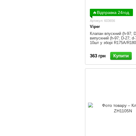
🔥Відправка 24год.
Артикул: 603656
Viper
Клапан впускний (h-97; D-
випускний (h-97; D-27; d-7
10шт у зборі R175A/R18
363 грн
Купити