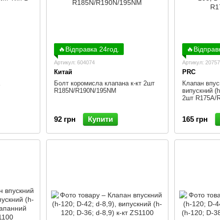
🔥Відправка 24год.
🔥Відправ
Артикул: 604074
Артикул: 2075
Китай
PRC
Болт коромисла клапана к-кт 2шт
Клапан впуск
R185N/R190N/195NM
випускний (h-
2шт R175A/
92 грн
Купити
165 грн