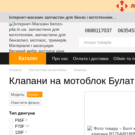
Перейти к основному контенту
Інтернет-магазин запчастин для бензо і мототехніки...
0688117037
063545
Каталог
Про нас
Оплата і доставка
Обмін та 
Головна
Запчастини на мотоблок
Клапани
Клапани на мотоблок Булат
Модель:
Булат
Очистити фільтр
Тип двигуна
P65F
3
P70F
10
120F
2