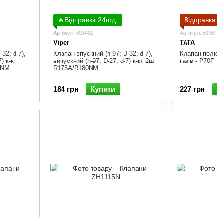
🔥Відправка 24год.
Відправка
Артикул: 603402
Артикул: 5096
Viper
TATA
32; d-7),
Клапан впускний (h-97; D-32; d-7),
Клапан пелю
) к-кт
випускний (h-97; D-27; d-7) к-кт 2шт
газів - P70F
0NM
R175A/R180NM
184 грн
Купити
227 грн