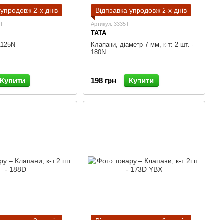
 упродовж 2-х днів
Відправка упродовж 2-х днів
8T
Артикул: 3335T
TATA
1125N
Клапани, діаметр 7 мм, к-т: 2 шт. -
180N
Купити
198 грн
Купити