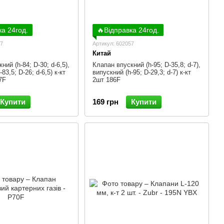
ка 24год.
🔥Відправка 24год.
07
Артикул: 602057
Китай
ний (h-84; D-30; d-6,5),
Клапан впускний (h-95; D-35,8; d-7),
83,5; D-26; d-6,5) к-кт
випускний (h-95; D-29,3; d-7) к-кт
7F
2шт 186F
Купити
169 грн
Купити