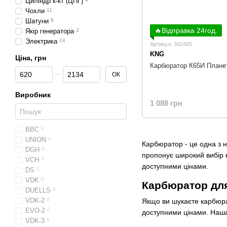
Циліндр к-кт (ЦПГ)
Чохли
11
Шатуни
6
🔥Відправка 24год.
Якір генератора
2
Электрика
14
Артикул: 342405
KNG
Ціна, грн
Карбюратор К65И Плане
От Ціна, грн
До Ціна, грн
ОК
Виробник
1 088 грн
BBC
0
UNION
0
Карбюратор - це одна з н
DGH
0
пропонує широкий вибір к
VCH
0
доступними цінами.
DS
0
VDK
0
Карбюратор для
DUELLS
0
VDK-2
0
Якщо ви шукаєте карбюра
EVO-2
0
доступними цінами. Наша
VDK-3
0