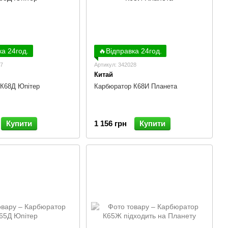
ка 24год.
🔥Відправка 24год.
27
Артикул: 342028
Китай
 К68Д Юпітер
Карбюратор К68И Планета
Купити
1 156 грн
Купити