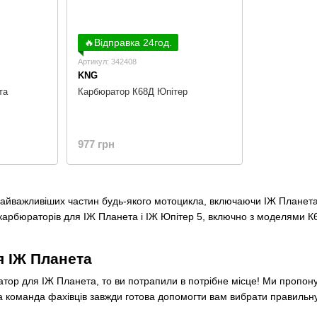
🔥Відправка 24год.
Артикул: 342408
KNG
та
Карбюратор К68Д Юпітер
977 грн
айважливіших частин будь-якого мотоцикла, включаючи ІЖ Планета і
арбюраторів для ІЖ Планета і ІЖ Юпітер 5, включно з моделями К68
 ІЖ Планета
тор для ІЖ Планета, то ви потрапили в потрібне місце! Ми пропон
 команда фахівців завжди готова допомогти вам вибрати правильн