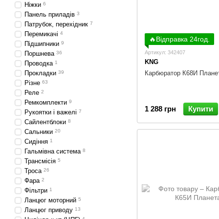
Ніжки
6
Панель приладів
3
Патрубок, перехідник
7
Перемикачі
4
🔥Відправка 24год.
Підшипники
9
Артикул: 342407
Поршнева
36
KNG
Проводка
1
Прокладки
39
Карбюратор К68И Плане
Різне
63
Реле
2
Ремкомплекти
9
1 288 грн
Купити
Рукоятки і важелі
7
Сайлентблоки
8
Сальники
20
Сидіння
1
Гальмівна система
8
Трансмісія
5
Троса
26
Фара
2
Фільтри
1
Ланцюг моторний
5
Ланцюг приводу
13
4