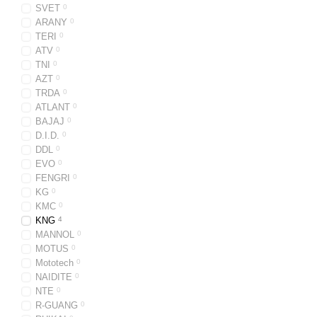
SVET
0
ARANY
0
TERI
0
ATV
0
TNI
0
AZT
0
TRDA
0
ATLANT
0
BAJAJ
0
D.I.D.
0
DDL
0
EVO
0
FENGRI
0
KG
0
KMC
0
KNG
4
MANNOL
0
MOTUS
0
Mototech
0
NAIDITE
0
NTE
0
R-GUANG
0