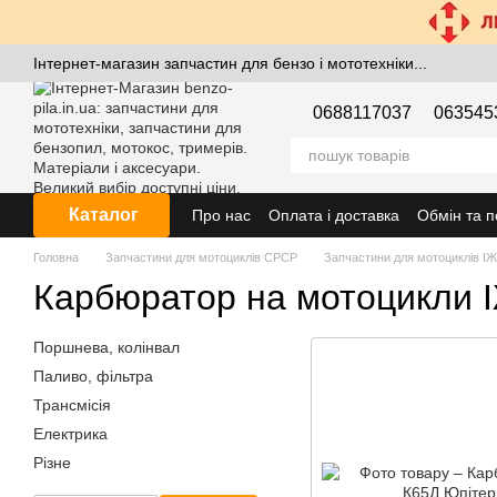
Перейти к основному контенту
Інтернет-магазин запчастин для бензо і мототехніки...
0688117037
063545
Каталог
Про нас
Оплата і доставка
Обмін та 
Головна
Запчастини для мотоциклів СРСР
Запчастини для мотоциклів ІЖ
Карбюратор на мотоцикли 
Поршнева, колінвал
Паливо, фільтра
Трансмісія
Електрика
Різне