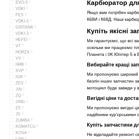
Карбюратор для
EVO-3
0
VDKI
0
Якщо вам потрібен карбю
FES
0
К68И і К68Д. Наші карбюр
VDKI-2
0
GINTANA
0
Купіть якісні з
VDKI-3
0
HEFEI
0
Ми гарантуємо, що всі за
VT
0
оскільки ми працюємо тіл
HORZA
0
Планета і ІЖ Юпітер 5 в B
VV
0
Вибирайте кращі запч
HRB
0
XVP
0
Ми пропонуємо широкий а
IGR
0
безліч інших запчастин з
ZEV
0
мотоцикл буде завжди у в
JIN
0
ZQ
0
Вигідні ціни та доста
JING
0
Ми пропонуємо вигідні ці
ZS
0
JS
0
надійними кур'єрськими с
ZUMBA
0
Купіть запчастини дл
KOMATCU
0
KOSA
0
Не відкладайте ремонт св
LJW
0