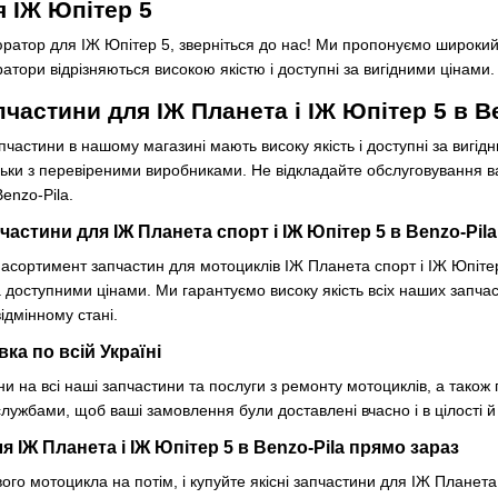
 ІЖ Юпітер 5
ратор для ІЖ Юпітер 5, зверніться до нас! Ми пропонуємо широкий
атори відрізняються високою якістю і доступні за вигідними цінами.
апчастини для ІЖ Планета і ІЖ Юпітер 5 в B
пчастини в нашому магазині мають високу якість і доступні за вигід
ьки з перевіреними виробниками. Не відкладайте обслуговування ваш
enzo-Pila.
астини для ІЖ Планета спорт і ІЖ Юпітер 5 в Benzo-Pila
сортимент запчастин для мотоциклів ІЖ Планета спорт і ІЖ Юпітер 
а доступними цінами. Ми гарантуємо високу якість всіх наших запчас
ідмінному стані.
вка по всій Україні
ни на всі наші запчастини та послуги з ремонту мотоциклів, а також
лужбами, щоб ваші замовлення були доставлені вчасно і в цілості й
я ІЖ Планета і ІЖ Юпітер 5 в Benzo-Pila прямо зараз
ого мотоцикла на потім, і купуйте якісні запчастини для ІЖ Планета