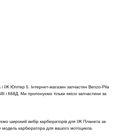
 ІЖ Юпітер 5. Інтернет-магазин запчастин Benzo-Pila
І і К68Д. Ми пропонуємо тільки якісні запчастини за
уємо широкий вибір карбюраторів для ІЖ Планета за
у модель карбюратора для вашого мотоцикла.