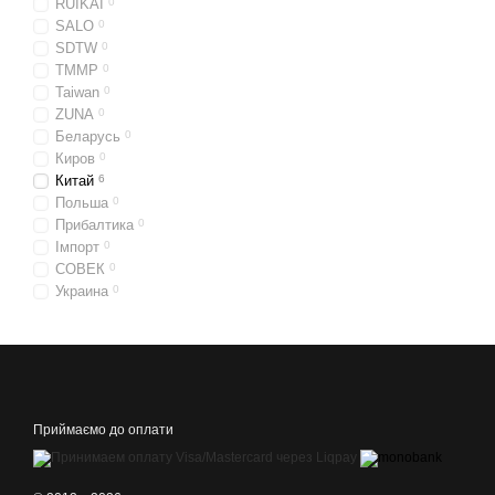
RUIKAI
0
SALO
0
SDTW
0
TMMP
0
Taiwan
0
ZUNA
0
Беларусь
0
Киров
0
Китай
6
Польша
0
Прибалтика
0
Імпорт
0
СОВЕК
0
Украина
0
Приймаємо до оплати