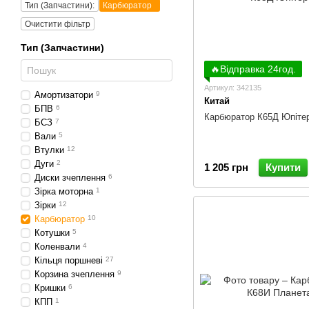
Тип (Запчастини):
Карбюратор
Очистити фільтр
Тип (Запчастини)
🔥Відправка 24год.
Артикул: 342135
Амортизатори
9
Китай
БПВ
6
Карбюратор К65Д Юпіте
БСЗ
7
Вали
5
Втулки
12
Дуги
2
1 205 грн
Купити
Диски зчеплення
6
Зірка моторна
1
Зірки
12
Карбюратор
10
Котушки
5
Коленвали
4
Кільця поршневі
27
Корзина зчеплення
9
Кришки
6
КПП
1