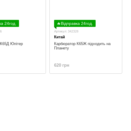
ка 24год.
🔥Відправка 24год.
06
Артикул: 342328
Китай
 К65Д Юпітер
Карбюратор К65Ж підходить на
Планету
620 грн