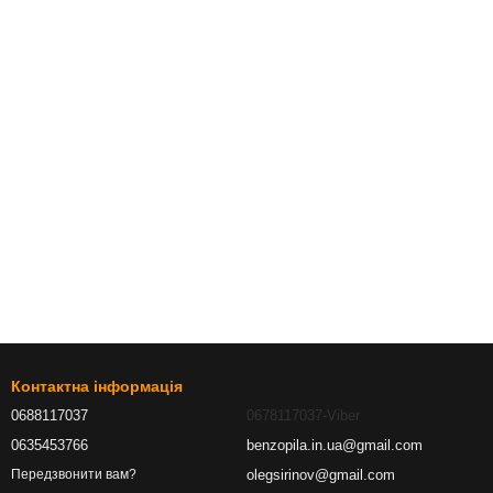
Контактна інформація
0688117037
0678117037-Viber
0635453766
benzopila.in.ua@gmail.com
olegsirinov@gmail.com
Передзвонити вам?