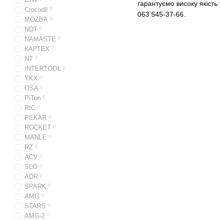
гарантуємо високу якість
Crocodil
0
063 545-37-66.
MOZBA
0
NDT
0
NAMASTE
0
КАРТЕХ
0
NT
0
INTERTOOL
0
YKX
0
OSA
0
PiTon
0
RIC
0
PEKAR
0
ROCKET
0
MANLE
0
RZ
0
ACV
0
SLO
0
ADR
0
SPARK
0
AMG
0
STARS
0
AMG-2
0