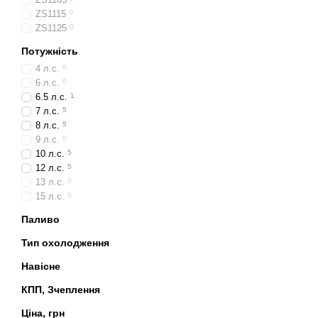
ZS1115
0
ZS1125
0
Потужність
4 л.с.
0
6 л.с.
0
6.5 л.с.
1
7 л.с.
5
8 л.с.
5
9 л.с.
0
10 л.с.
5
12 л.с.
5
13 л.с.
0
15 л.с.
0
Паливо
Тип охолодження
Навісне
КПП, Зчеплення
Ціна, грн