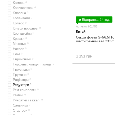
Камера
0
Карбюратори
0
Клапана
0
Коленвали
0
🔥Відправка 24год.
Колесо
0
Артикул: 601458
Кільця поршневі
0
Китай
Кронштейни
0
Секція фрези G-4/6.5HP, 
Кришки
0
шестигранний вал 23mm
Маховик
0
Насоси
0
Ножі
0
1 151 грн
Підшипники
0
Поршень, кільця, палець
0
Прокладки
0
Пружини
0
Радіатори
0
Редуктори
3
Рем комплекти
0
Ремені
0
Рукоятки і важелі
0
Сальники
0
Стартери
0