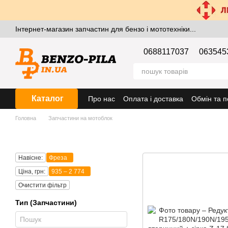
Перейти к основному контенту
Інтернет-магазин запчастин для бензо і мототехніки...
0688117037
063545
Каталог
Про нас
Оплата і доставка
Обмін та 
Головна
Запчастини на мотоблок
Навісне:
Фреза
Ціна, грн:
935 – 2 774
Очистити фільтр
Тип (Запчастини)