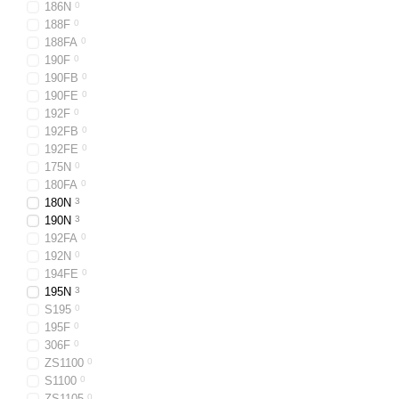
186N
0
188F
0
188FA
0
190F
0
190FB
0
190FE
0
192F
0
192FB
0
192FE
0
175N
0
180FA
0
180N
3
190N
3
192FA
0
192N
0
194FE
0
195N
3
S195
0
195F
0
306F
0
ZS1100
0
S1100
0
ZS1105
0