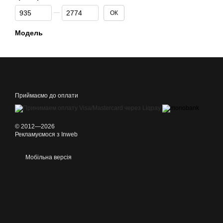
От Ціна, грн
До Ціна, грн
ОК
Модель
Приймаємо до оплати
© 2012—2026
Рекламуємося з Inweb
Мобільна версія