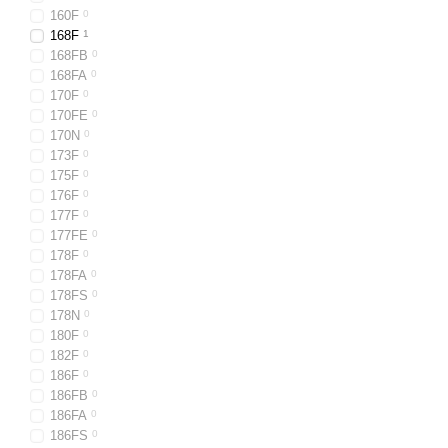
160F
0
168F
1
168FB
0
168FA
0
170F
0
170FE
0
170N
0
173F
0
175F
0
176F
0
177F
0
177FE
0
178F
0
178FA
0
178FS
0
178N
0
180F
0
182F
0
186F
0
186FB
0
186FA
0
186FS
0