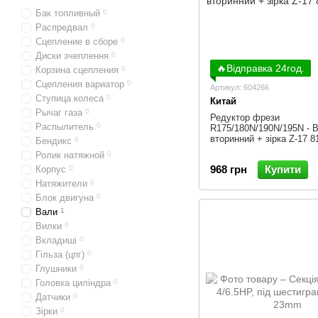
Бак топливный
0
Распредвал
0
Сцепление в сборе
0
Диски зчеплення
0
🔥Відправка 24год.
Корзина сцепления
0
Сцепления вариатор
0
Артикул: 604266
Ступица колеса
0
Китай
Рычаг газа
0
Редуктор фрези
Распылитель
0
R175/180N/190N/195N - 
вторинний + зірка Z-17 81
Бендикс
0
Ролик натяжной
0
968 грн
Купити
Корпус
0
Натяжители
0
Блок двигуна
0
Вали
1
Вилки
0
Вкладиші
0
Гільза (цпг)
0
Глушники
0
Головка циліндра
0
Датчики
0
Зірки
0