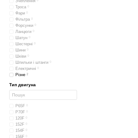
Зчеплення
0
Троса
0
Фари
0
Фільтра
0
Форсунки
0
Ланцюги
0
Шатун
0
Шестерні
0
Шини
0
Шківи
0
Шпильки і штанги
0
Електричні
0
Різне
2
Тип двигуна
P65F
0
P70F
0
120F
0
152F
0
154F
0
156F
0