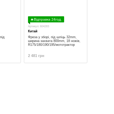
🔥Відправка 24год.
Артикул: 604283
Китай
під
Фреза у зборі, під шліць 32mm,
ширина захвата 800mm, 18 ножів,
R175/180/190/195/мототрактор
2 481 грн