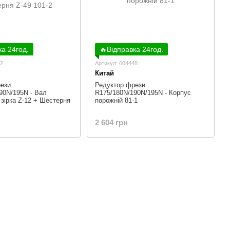
ка 24год.
🔥Відправка 24год.
42
Артикул: 604448
Китай
ези
Редуктор фрези
90N/195N - Вал
R175/180N/190N/195N - Корпус
 зірка Z-12 + Шестерня
порожній 81-1
2 604 грн