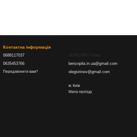
Контактна інформація
0688117037
0678117037-Viber
0635453766
benzopila.in.ua@gmail.com
olegsirinov@gmail.com
Передзвонити вам?
м. Київ
Мапа проїзду