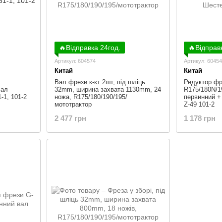
🔥Відправка 24год.
🔥Відправ
Артикул: 604574
Артикул: 6045
Китай
Китай
Вал фрези к-кт 2шт, під шліць
Редуктор фр
Вал
32mm, ширина захвата 1130mm, 24
R175/180N/1
-1, 101-2
ножа, R175/180/190/195/
первинний +
мототрактор
Z-49 101-2
2 477 грн
1 178 грн