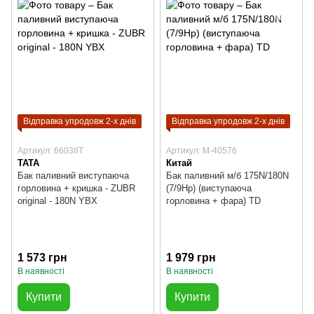
Відправка упродовж 2-х днів
Відправка упродовж 2-х днів
Артикул: 66038T
Артикул: M-40576
TATA
Китай
Бак паливний виступаюча
Бак паливний м/б 175N/180N
горловина + кришка - ZUBR
(7/9Hp) (виступаюча
original - 180N YBX
горловина + фара) TD
1 573 грн
1 979 грн
В наявності
В наявності
Купити
Купити