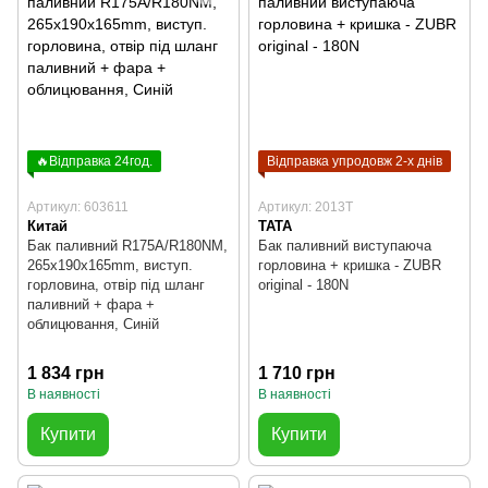
🔥Відправка 24год.
Відправка упродовж 2-х днів
Артикул: 603611
Артикул: 2013T
Китай
TATA
Бак паливний R175A/R180NM,
Бак паливний виступаюча
265x190x165mm, виступ.
горловина + кришка - ZUBR
горловина, отвір під шланг
original - 180N
паливний + фара +
облицювання, Синій
1 834 грн
1 710 грн
В наявності
В наявності
Купити
Купити