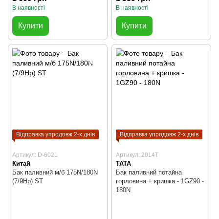
В наявності
В наявності
Купити
Купити
Відправка упродовж 2-х днів
Відправка упродовж 2-х днів
Артикул: D-6021
Артикул: 2014T
Китай
TATA
Бак паливний м/б 175N/180N
Бак паливний потайна
(7/9Hp) ST
горловина + кришка - 1GZ90 -
180N