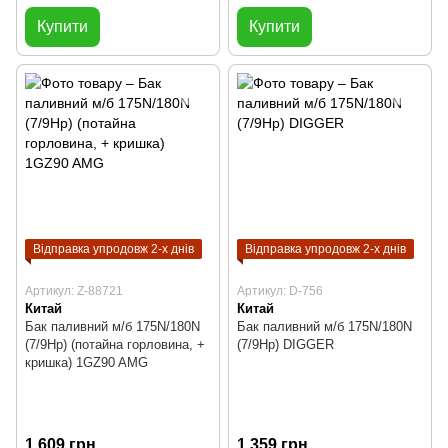
Купити
Купити
Відправка упродовж 2-х днів
Відправка упродовж 2-х днів
Артикул: Z-88721
Артикул: D-756
Китай
Китай
Бак паливний м/б 175N/180N
Бак паливний м/б 175N/180N
(7/9Hp) (потайна горловина, +
(7/9Hp) DIGGER
кришка) 1GZ90 AMG
1 609 грн
1 359 грн