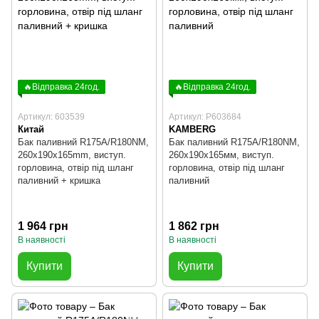
🔥Відправка 24год.
🔥Відправка 24год.
Артикул: 603539
Артикул: P603684
Китай
KAMBERG
Бак паливний R175A/R180NM,
Бак паливний R175A/R180NM,
260x190x165mm, виступ.
260x190x165мм, виступ.
горловина, отвір під шланг
горловина, отвір під шланг
паливний + кришка
паливний
1 964 грн
1 862 грн
В наявності
В наявності
Купити
Купити