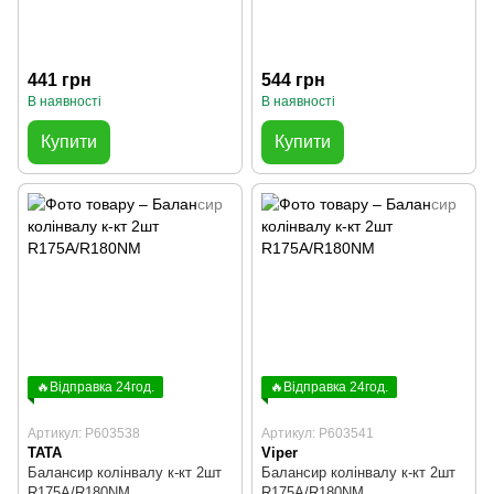
441 грн
544 грн
В наявності
В наявності
Купити
Купити
🔥Відправка 24год.
🔥Відправка 24год.
Артикул: P603538
Артикул: P603541
TATA
Viper
Балансир колінвалу к-кт 2шт
Балансир колінвалу к-кт 2шт
R175A/R180NM
R175A/R180NM