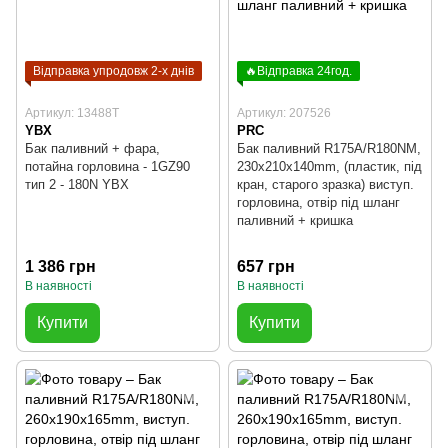
Відправка упродовж 2-х днів
🔥Відправка 24год.
Артикул: 13488T
Артикул: 207526
YBX
PRC
Бак паливний + фара,
Бак паливний R175A/R180NM,
потайна горловина - 1GZ90
230x210x140mm, (пластик, під
тип 2 - 180N YBX
кран, старого зразка) виступ.
горловина, отвір під шланг
паливний + кришка
1 386 грн
657 грн
В наявності
В наявності
Купити
Купити