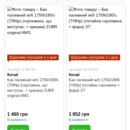
Відправка упродовж 2-х днів
Відправка упродовж 2-х днів
Артикул: Z-88720
Артикул: M-41633
Китай
Китай
Бак паливний м/б 175N/180N
Бак паливний м/б 175N/180N
(7/9Hp) (горловина, що
(7/9Hp) (потайна горловина +
виступає, + кришка) ZUBR
фара) ST
original AMG
1 460 грн
1 852 грн
В наявності
В наявності