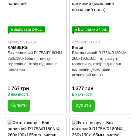
🔥Відправка 24год.
🔥Відправка 24год.
Артикул: 210614
Артикул: 603261
KAMBERG
Китай
Бак паливний R175A/R180NM,
Бак паливний R175A/R180NM,
260x190x165mm, виступ.
260x190x165mm, виступ.
горловина, отвір під шланг
горловина, отвір під шланг
паливний
паливний (можливий
незначний наліт)
1 767 грн
1 377 грн
В наявності
В наявності
Купити
Купити