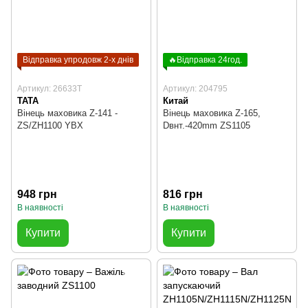
Відправка упродовж 2-х днів
🔥Відправка 24год.
Артикул: 26633T
Артикул: 204795
TATA
Китай
Вінець маховика Z-141 -
Вінець маховика Z-165,
ZS/ZH1100 YBX
Dвнт.-420mm ZS1105
948 грн
816 грн
В наявності
В наявності
Купити
Купити