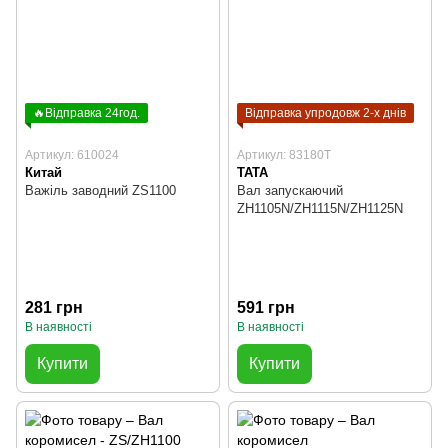
🔥Відправка 24год.
Відправка упродовж 2-х днів
Артикул: 610024
Артикул: 83180T
Китай
TATA
Важіль заводний ZS1100
Вал запускаючий
ZH1105N/ZH1115N/ZH1125N
281 грн
591 грн
В наявності
В наявності
Купити
Купити