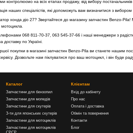
 ми контролюємо на всіх етапах продажу, від вибору постачальників 
ія наших спеціалістів, які допоможуть вам визначитися з вибором та
іатор хонда діо 27? Звертайтеся до магазину запчастин Benzo-Pila! 
о мотоцикла.
лефонами 068 811-70-37, 063 545-37-66 і наші менеджери з радіст
 доставку по Україні.
ршої покупки в магазині запчастин Benzo-Pila ви станете нашим пос
ь сервісу. Дозвольте нам піклуватися про ваш мотоцикл, і він буде рад
Каталог
Клієнтам
Запчастини для бензопил
Вхід до кабінету
Запчастини для мопедів
Про нас
Запчастини для скутерів
Оплата і доставка
З-ти для японських скутерів
Обмін та повернення
Запчастини для мотоциклів
Контакти
Запчастини для мотоциклів
Блог
СРСР