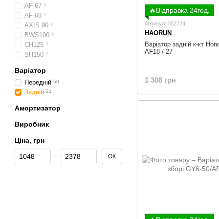
AF-67
0
🔥Відправка 24год.
AF-68
0
Артикул: 352724
AXIS 90
0
HAORUN
BWS100
0
Варіатор задній к-кт Hon
CH125
0
AF18 / 27
SH150
0
Варіатор
1 308 грн
Передній
50
Задній
21
Амортизатор
Виробник
Ціна, грн
От Ціна, грн
До Ціна, грн
ОК