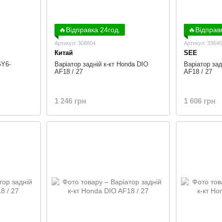
🔥Відправка 24год.
🔥Відправ
Артикул: 308804
Артикул: 3364
Китай
SEE
GY6-
Варіатор задній к-кт Honda DIO
Варіатор зад
AF18 / 27
AF18 / 27
1 246 грн
1 606 грн