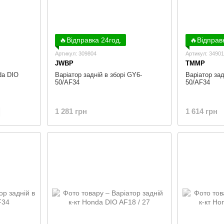
🔥Відправка 24год.
🔥Відправ
Артикул: 309804
Артикул: 3490
JWBP
TMMP
da DIO
Варіатор задній в зборі GY6-
Варіатор зад
50/AF34
50/AF34
1 281 грн
1 614 грн