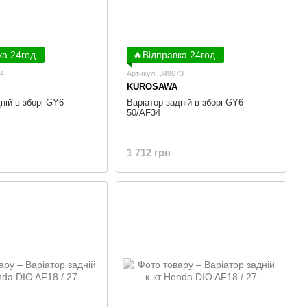
ка 24год.
🔥Відправка 24год.
14
Артикул: 349073
KUROSAWA
ній в зборі GY6-
Варіатор задній в зборі GY6-
50/AF34
1 712 грн