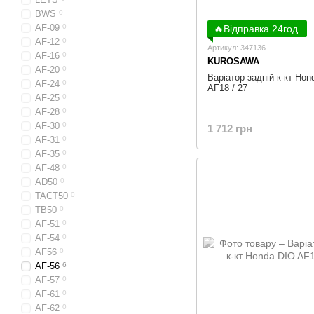
BWS
0
AF-09
0
🔥Відправка 24год.
AF-12
0
Артикул: 347136
AF-16
0
KUROSAWA
AF-20
0
Варіатор задній к-кт Hon
AF-24
0
AF18 / 27
AF-25
0
AF-28
0
AF-30
0
1 712 грн
AF-31
0
AF-35
0
AF-48
0
AD50
0
TACT50
0
TB50
0
AF-51
0
AF-54
0
AF56
0
AF-56
6
AF-57
0
AF-61
0
AF-62
0