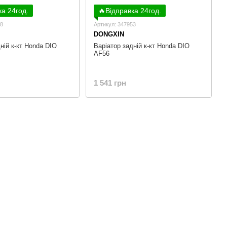
ка 24год.
🔥Відправка 24год.
58
Артикул: 347953
DONGXIN
ній к-кт Honda DIO
Варіатор задній к-кт Honda DIO
AF56
1 541 грн