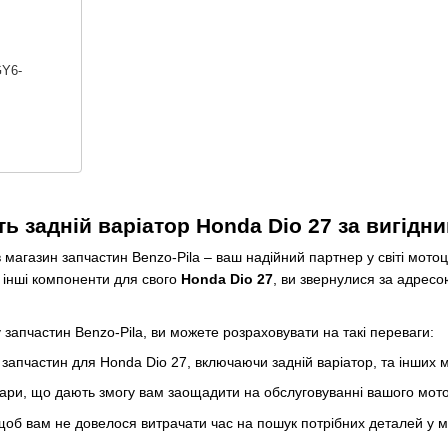
GY6-
іть задній варіатор Honda Dio 27 за вигідн
магазин запчастин Benzo-Pila – ваш надійний партнер у світі мотоц
 інші компоненти для свого
Honda Dio 27
, ви звернулися за адресою
запчастин Benzo-Pila, ви можете розраховувати на такі переваги:
апчастин для Honda Dio 27, включаючи задній варіатор, та інших 
товари, що дають змогу вам заощадити на обслуговуванні вашого мот
 щоб вам не довелося витрачати час на пошук потрібних деталей у м