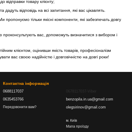
до відправки товару клієнту;
 дадуть відповідь на всі запитання, які вас цікавлять.
Ми пропонуємо тільки якісні компоненти, які забезпечать довгу
ю проконсультують вас, допоможуть визначитися з вибором і
тійним клієнтом, оцінивши якість товарів, професіоналізм
увати вас своєю надійністю і довговічністю на довгі роки!
Контактна інформація
0688117037
0678117037-Viber
0635453766
benzopila.in.ua@gmail.com
olegsirinov@gmail.com
Передзвонити вам?
м. Київ
Мапа проїзду