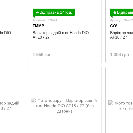
🔥Відправка 24год.
🔥Відправ
Артикул: 339441
Артикул: 3479
TMMP
GO!
da DIO
Варіатор задній к-кт Honda DIO
Варіатор зад
AF18 / 27
AF18 / 27
1 656 грн
1 308 грн