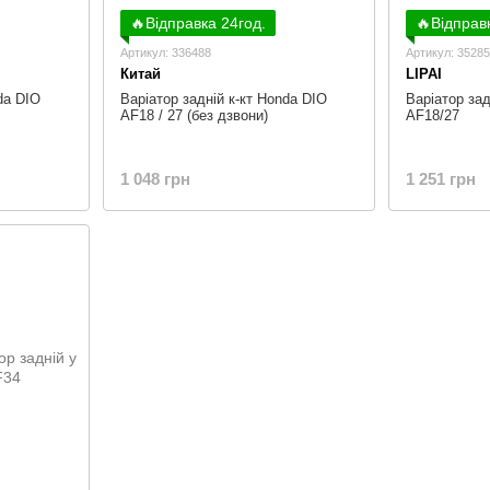
🔥Відправка 24год.
🔥Відправ
Артикул: 336488
Артикул: 3528
Китай
LIPAI
da DIO
Варіатор задній к-кт Honda DIO
Варіатор зад
AF18 / 27 (без дзвони)
AF18/27
1 048 грн
1 251 грн