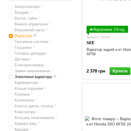
Амортизатори
0
Бендикс
0
Болти, гайки
0
Важелі управління
0
🔥Відправка 24год.
Вакуумний насос
0
Варіатори
21
Артикул: 331241
Гальмівна система
0
SEE
Глушники
0
Варіатор задній к-кт Hon
Головка циліндра
0
AF56
Датчики
0
Електроклапана
0
2 378 грн
Купити
Замки запалювання
0
Зчеплення варіатора
12
Карбюратори
0
Кільця поршневі
0
Клапана
0
Коленвали
0
Колісні диски, колеса
0
Комутатори
0
Котушка запалювання
0
Кришка баку
0
Крышки
0