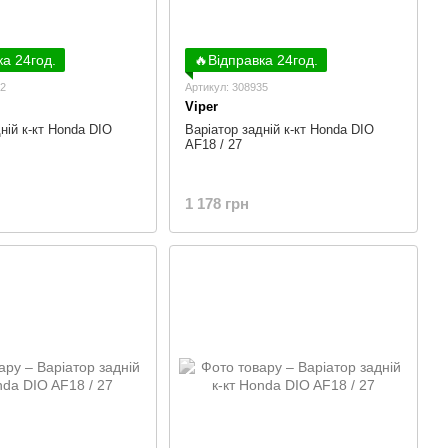
ка 24год.
🔥Відправка 24год.
52
Артикул: 308935
Viper
ній к-кт Honda DIO
Варіатор задній к-кт Honda DIO
AF18 / 27
1 178 грн