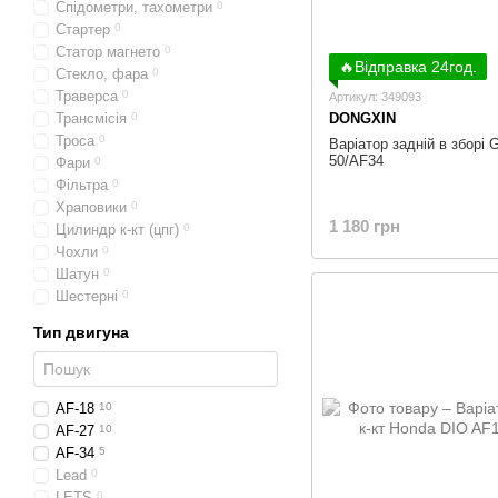
Спідометри, тахометри
0
Стартер
0
Статор магнето
0
🔥Відправка 24год.
Стекло, фара
0
Траверса
0
Артикул: 349093
Трансмісія
0
DONGXIN
Троса
0
Варіатор задній в зборі 
50/AF34
Фари
0
Фільтра
0
Храповики
0
1 180 грн
Цилиндр к-кт (цпг)
0
Чохли
0
Шатун
0
Шестерні
0
Тип двигуна
AF-18
10
AF-27
10
AF-34
5
Lead
0
LETS
0