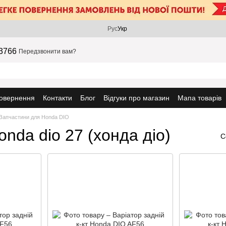
Рус
Укр
3766
Передзвонити вам?
повернення
Контакти
Блог
Відгуки про магазин
Мапа товарів
Запчастини для Honda DIO
onda dio 27 (хонда діо)
С