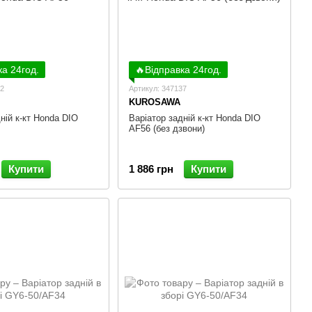
ка 24год.
🔥Відправка 24год.
52
Артикул: 347137
KUROSAWA
ній к-кт Honda DIO
Варіатор задній к-кт Honda DIO
AF56 (без дзвони)
Купити
1 886 грн
Купити