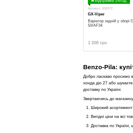
🔥Відправка 24год.
Артикул: 309372
GX-Viper
Варіатор задній у зборі 
50/AF34
1 208 грн
Benzo-Pila: куп
Добро ласкаво просимо в 
хонда діо 27 або шукаєте
доставку по Україні.
Звертаючись до магазину 
Широкий асортимент з
Вигідні ціни на всі 
Доставка по Україні,