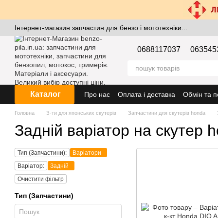
Перейти к основному контенту
Інтернет-магазин запчастин для бензо і мототехніки...
0688117037
063545
Каталог
Про нас
Оплата і доставка
Обмін та 
Головна
З-ти для японських скутерів
Запчастини для скутерів honda
Задній варіатор на скутер h
Тип (Запчастини):
Варіатори
Варіатор:
Задній
Очистити фільтр
Тип (Запчастини)