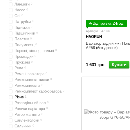
Ланцюги
0
Насос
0
Осі
0
Патрубки
0
🔥Відправка 24год.
Підніжки
0
Артикул: 347076
Підшипники
0
HAORUN
Пластик
0
Варіатор задній к-кт Hon
Полумесяц
0
AF56 (без дзвони)
Поршні, кільця, пальці
0
Прокладки
0
Пружини
0
1 631 грн
Купити
Реле
0
Ремені варіатора
0
Ремкомплект вилки
0
Ремкомплекти
0
Ремкомплект карбюратора
0
Різне
1
Розподільний вал
0
Ролики варіатора
0
Ротор магнето
0
Сайлентблоки
0
Сальники
0