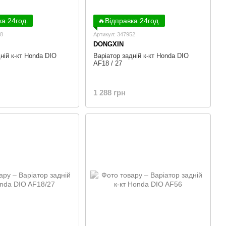
ка 24год.
🔥Відправка 24год.
28
Артикул: 347952
DONGXIN
ній к-кт Honda DIO
Варіатор задній к-кт Honda DIO
AF18 / 27
1 288 грн