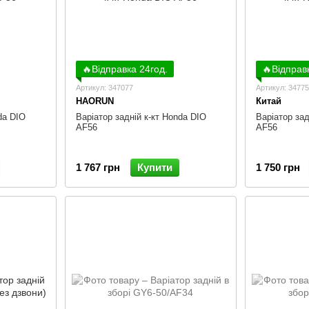
🔥Відправка 24год.
🔥Відправ
Артикул: 347077
Артикул: 3477
HAORUN
Китай
da DIO
Варіатор задній к-кт Honda DIO
Варіатор зад
AF56
AF56
1 767 грн
Купити
1 750 грн