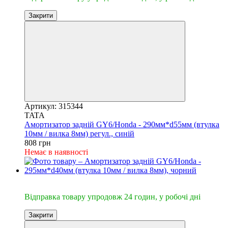
Закрити
Артикул: 315344
TATA
Амортизатор задній GY6/Honda - 290мм*d55мм (втулка
10мм / вилка 8мм) регул., синій
808 грн
Немає в наявності
🔥Відправка 24год.
Відправка товару упродовж 24 годин, у робочі дні
Закрити