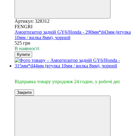
Артикул: 328312
FENGRI
Амортизатор задній GY6/Honda - 290мм*d43мм (втулка
10мм / вилка 8мм), чорний
525 грн
В наявності
Купити
🔥Відправка 24год.
Відправка товару упродовж 24 годин, у робочі дні
Закрити