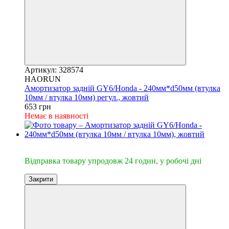
Артикул: 328574
HAORUN
Амортизатор задній GY6/Honda - 240мм*d50мм (втулка
10мм / втулка 10мм) регул., жовтий
653 грн
Немає в наявності
🔥Відправка 24год.
Відправка товару упродовж 24 годин, у робочі дні
Закрити