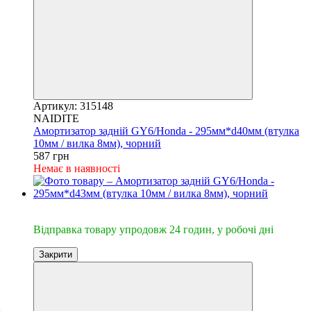
Артикул: 315148
NAIDITE
Амортизатор задній GY6/Honda - 295мм*d40мм (втулка
10мм / вилка 8мм), чорний
587 грн
Немає в наявності
🔥Відправка 24год.
Відправка товару упродовж 24 годин, у робочі дні
Закрити