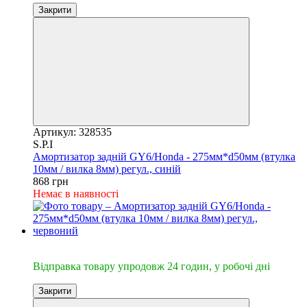
Закрити
Артикул: 328535
S.P.I
Амортизатор задній GY6/Honda - 275мм*d50мм (втулка
10мм / вилка 8мм) регул., синій
868 грн
Немає в наявності
🔥Відправка 24год.
Відправка товару упродовж 24 годин, у робочі дні
Закрити