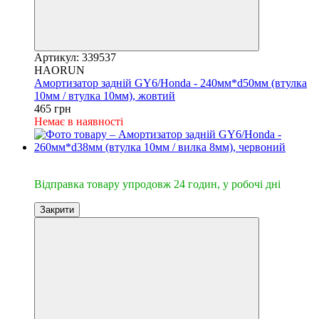
Артикул: 339537
HAORUN
Амортизатор задній GY6/Honda - 240мм*d50мм (втулка
10мм / втулка 10мм), жовтий
465 грн
Немає в наявності
🔥Відправка 24год.
Відправка товару упродовж 24 годин, у робочі дні
Закрити