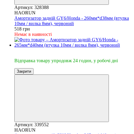
Артикул: 328388
HAORUN
Амортизатор задній GY6/Honda - 260мм*d38мм (втулка
10мм / вилка 8мм), червоний
518 грн
Немає в наявності
🔥Відправка 24год.
Відправка товару упродовж 24 годин, у робочі дні
Закрити
Артикул: 339552
HAORUN