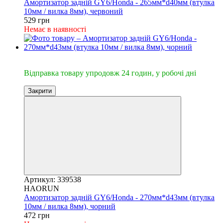
Амортизатор задній GY6/Honda - 265мм*d40мм (втулка
10мм / вилка 8мм), червоний
529 грн
Немає в наявності
🔥Відправка 24год.
Відправка товару упродовж 24 годин, у робочі дні
Закрити
Артикул: 339538
HAORUN
Амортизатор задній GY6/Honda - 270мм*d43мм (втулка
10мм / вилка 8мм), чорний
472 грн