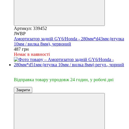
Артикул: 339452
JWBP
Амортизатор задній GY6/Honda - 280мм*d43мм (втулка
10мм / вилка 8мм), червоний
487 грн
Немає в наявності
🔥Відправка 24год.
Відправка товару упродовж 24 годин, у робочі дні
Закрити