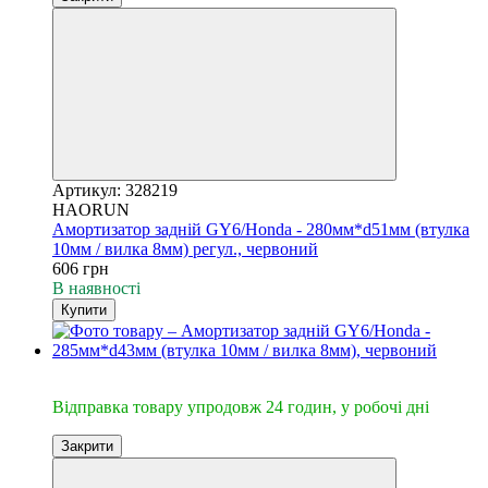
Артикул: 328219
HAORUN
Амортизатор задній GY6/Honda - 280мм*d51мм (втулка
10мм / вилка 8мм) регул., червоний
606 грн
В наявності
Купити
🔥Відправка 24год.
Відправка товару упродовж 24 годин, у робочі дні
Закрити