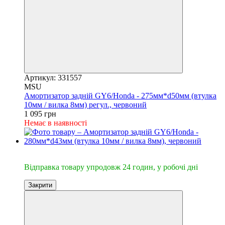
Артикул: 331557
MSU
Амортизатор задній GY6/Honda - 275мм*d50мм (втулка
10мм / вилка 8мм) регул., червоний
1 095 грн
Немає в наявності
🔥Відправка 24год.
Відправка товару упродовж 24 годин, у робочі дні
Закрити