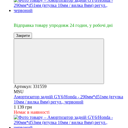
🔥Відправка 24год.
Відправка товару упродовж 24 годин, у робочі дні
Закрити
Артикул: 331559
MSU
Амортизатор задній GY6/Honda - 290мм*d51мм (втулка
10мм / вилка 8мм) регул., червоний
1 139 грн
Немає в наявності