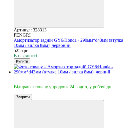
Артикул: 328313
FENGRI
Амортизатор задній GY6/Honda - 290мм*d43мм (втулка
10мм / вилка 8мм), червоний
525 грн
В наявності
Купити
🔥Відправка 24год.
Відправка товару упродовж 24 годин, у робочі дні
Закрити