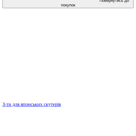
Повернутись до
покупок
З-ти для японських скутерів