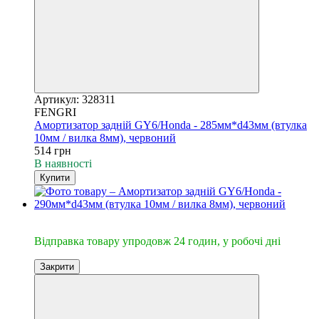
Артикул: 328311
FENGRI
Амортизатор задній GY6/Honda - 285мм*d43мм (втулка
10мм / вилка 8мм), червоний
514 грн
В наявності
Купити
🔥Відправка 24год.
Відправка товару упродовж 24 годин, у робочі дні
Закрити