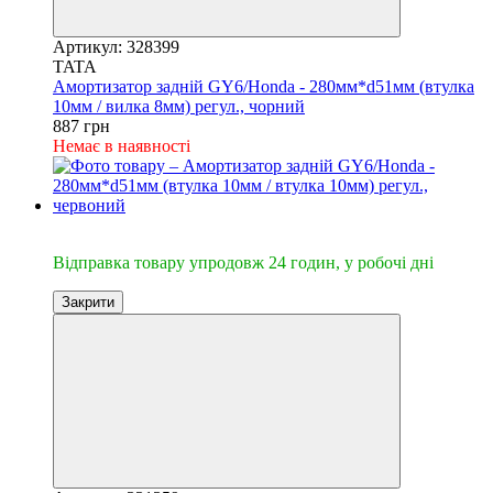
Артикул: 328399
TATA
Амортизатор задній GY6/Honda - 280мм*d51мм (втулка
10мм / вилка 8мм) регул., чорний
887 грн
Немає в наявності
🔥Відправка 24год.
Відправка товару упродовж 24 годин, у робочі дні
Закрити