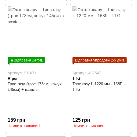
🔥Відправка 24год.
Відправка упродовж 2-х днів
Артикул: 601671
Артикул: 40754T
Viper
TTG
Трос газу (трос 173см; кожух
Трос газу L-1220 мм - 168F -
145см) + важіль
TTG
159 грн
125 грн
Немає в наявності
Немає в наявності