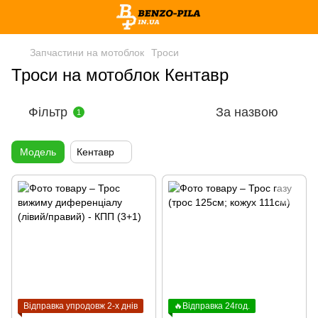
Запчастини на мотоблок
Троси
Троси на мотоблок Кентавр
Фільтр
За назвою
1
Модель
Кентавр
Відправка упродовж 2-х днів
🔥Відправка 24год.