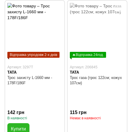
Відправка упродовж 2-х днів
🔥Відправка 24год.
Артикул: 3297T
Артикул: 206845
TATA
TATA
Трос захисту L-1660 мм -
Трос газа (трос 122см; кожух
178F/186F
107см)
142 грн
115 грн
В наявності
Немає в наявності
Купити