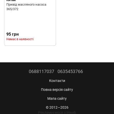
Привід масляного насоса
365/372
95 грн
Немає в наявності
0688117037
0635453766
Контакти
Повна версія сайту
Мапа сайту
© 2012—2026
Рекламуємося з Inweb