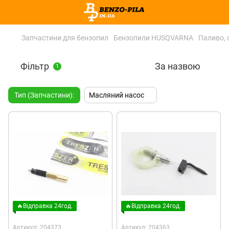
Запчастини для бензопил
Бензопили HUSQVARNA
Паливо, 
Фільтр
За назвою
1
Тип (Запчастини):
Масляний насос
🔥Відправка 24год.
🔥Відправка 24год.
Артикул: 204373
Артикул: 204363