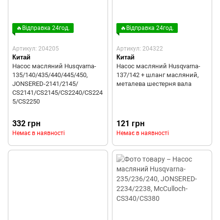
🔥Відправка 24год.
🔥Відправка 24год.
Артикул: 204205
Артикул: 204322
Китай
Китай
Насос масляний Husqvarna-
Насос масляний Husqvarna-
135/140/435/440/445/450,
137/142 + шланг масляний,
JONSERED-2141/2145/
металева шестерня вала
СS2141/CS2145/CS2240/CS224
5/CS2250
332 грн
121 грн
Немає в наявності
Немає в наявності