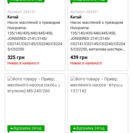
Артикул: 204137
Артикул: 204391
Китай
Китай
Насос масляний з приводом
Насос масляний з приводом
Husqvarna-
Husqvarna-
135/140/435/440/445/450,
135/140/435/440/445/450,
JONSERED-2141/2145/
JONSERED-2141/2145/
СS2141/CS2145/CS2240/CS224
СS2141/CS2145/CS2240/CS224
5/CS2250
5/CS2250, металева шестерня
вала
325 грн
439 грн
Немає в наявності
Немає в наявності
🔥Відправка 24год.
🔥Відправка 24год.