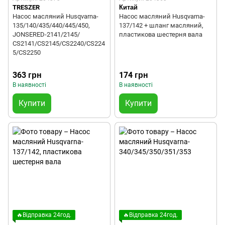
TRESZER
Китай
Насос масляний Husqvarna-
Насос масляний Husqvarna-
135/140/435/440/445/450,
137/142 + шланг масляний,
JONSERED-2141/2145/
пластикова шестерня вала
СS2141/CS2145/CS2240/CS224
5/CS2250
363 грн
174 грн
В наявності
В наявності
Купити
Купити
🔥Відправка 24год.
🔥Відправка 24год.