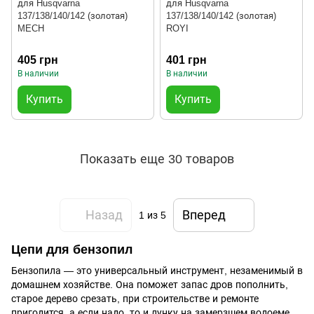
для Husqvarna
для Husqvarna
137/138/140/142 (золотая)
137/138/140/142 (золотая)
MECH
ROYI
405 грн
401 грн
В наличии
В наличии
Купить
Купить
Показать еще 30 товаров
Назад
Вперед
1
из 5
Цепи для бензопил
Бензопила — это универсальный инструмент, незаменимый в
домашнем хозяйстве. Она поможет запас дров пополнить,
старое дерево срезать, при строительстве и ремонте
пригодится, а если надо, то и лунку на замерзшем водоеме