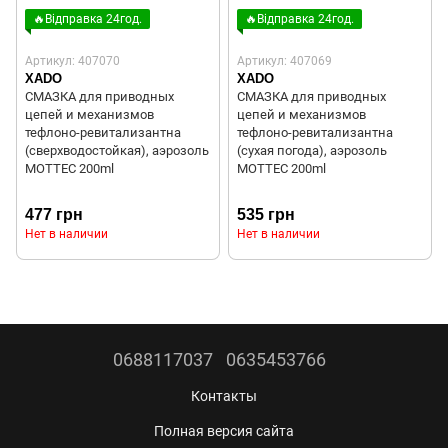
🔥Відправка 24год.
🔥Відправка 24год.
Артикул: 407070
Артикул: 407069
XADO
XADO
СМАЗКА для приводных
СМАЗКА для приводных
цепей и механизмов
цепей и механизмов
тефлоно-ревитализантна
тефлоно-ревитализантна
(сверхводостойкая), аэрозоль
(сухая погода), аэрозоль
MOTTEC 200ml
MOTTEC 200ml
477 грн
535 грн
Нет в наличии
Нет в наличии
0688117037
0635453766
Контакты
Полная версия сайта